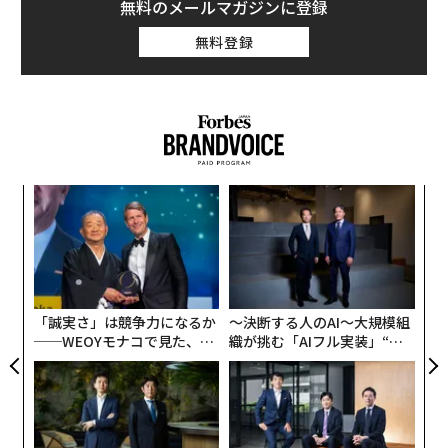
無料のメールマガジンに登録
無料登録
伝
る
モ
“
シ
グ
「誠実さ」は競争力になるか
〜決断する人のAI〜大規模組
──WEOYモナコで見た、く
織が挑む「AIフル実装」“使
ら寿司の経営哲学
う”企業から“動く”企業へ【N
TTドコモビジネス×PwC】