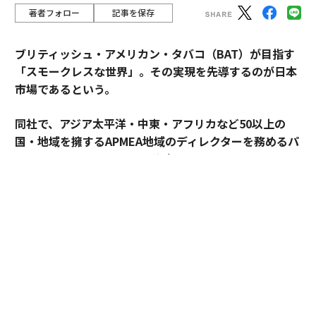
著者フォロー
記事を保存
ブリティッシュ・アメリカン・タバコ（BAT）が目指す
「スモークレスな世界」。その実現を先導するのが日本
市場であるという。
同社で、アジア太平洋・中東・アフリカなど50以上の
国・地域を擁するAPMEA地域のディレクターを務めるパ
スカル・ムルメステールに戦略を聞いた。
来年125周年を迎えるブリティッシュ・アメリカン・タ
バコ（以下、BAT）。煙とともに長い歴史を歩んできた
グローバル企業は今、「A Better Tomorrow™（より良
い明日）」の実現に向け、大きな変革に挑んでいる。そ
の中心にあるのが「スモークレスな世界」の構築だ。
世界では健康やウェルビーイングへの関心が高まり、