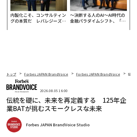
内製化こそ、コンサルティン
〜決断する人のAI〜AI時代の
グの本質だ レバレジーズが
金融パラダイムシフト、「超
実践する、次世代ファームの
個別化」の核心 【MUFG×ウ
全貌
ェルスナビ×PwC】
トップ
Forbes JAPAN BrandVoice
Forbes JAPAN BrandVoice
伝統
2026.08.05 16:00
伝統を礎に、未来を再定義する 125年企
業BATが挑むスモークレスな未来
Forbes JAPAN BrandVoice Studio