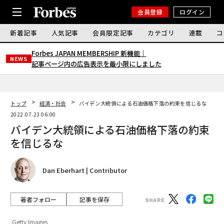
会員登録
ログイン
新着記事
人気記事
会員限定記事
カテゴリ
連載
コ
Forbes JAPAN MEMBERSHIP 新機能｜
NEWS
記事ページ内の広告表示を最小限にしました
トップ
経済・社会
バイデン大統領による石油価格下落の約束を信じるな
2022.07.23 06:00
バイデン大統領による石油価格下落の約束
を信じるな
Dan Eberhart | Contributor
著者フォロー
記事を保存
Getty Images