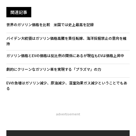
関連記事
世界のガソリン価格を比較 米国では史上最高を記録
バイデン大統領はガソリン価格高騰を責任転嫁、海洋採掘禁止の意向を維
持
ガソリン価格とEVの価格は反比例の関係にあるが現在もEVは価格上昇中
劇的にクリーンなガソリン車を実現する「プラズマ」の力
EVの急増はガソリン減少、原油減少、温室効果ガス減少ということでもあ
る
advertisement