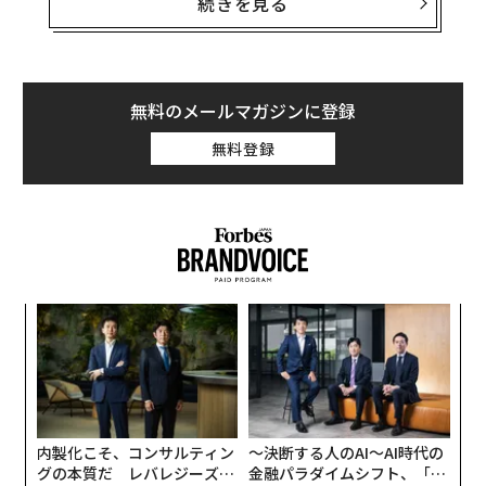
続きを見る
や選挙結果によってわずか数カ月の間に変わる可能性が
あることが露呈した。これは昨年、投資を通じて2つ目
のパスポートを取得しようとした米国人が相次いだこと
や、英国の欧州連合（EU）離脱（ブレグジット）に伴い
無料のメールマガジンに登録
多くの英国人がEU加盟国のパスポート取得に動いたこと
無料登録
からも明らかだ。
新型コロナウイルスの流行により、場所を問わない働き
方が普及したことで、米国人や英国人は2つ目のパスポ
ートを持てばこれまで手にしていた移動の自由を維持で
きることが示された。興味深いことに、2021年の世界最
るか
な
強パスポートに選ばれたのは、二重国籍が許されていな
、く
術
い日本だ。世界では日本以外にも二重国籍を認めない国
た
“
が約50ある。
ア
オ
ジ
内製化こそ、コンサルティン
〜決断する人のAI〜AI時代の
グの本質だ レバレジーズが
金融パラダイムシフト、「超