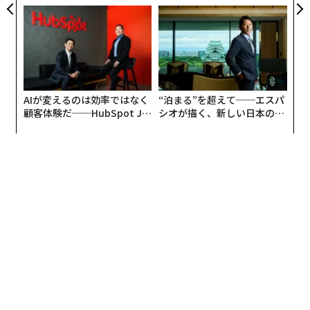
実践する、次世代ファームの
個別化」の核心 【MUFG×ウ
全貌
ェルスナビ×PwC】
AIが変えるのは効率ではなく
“泊まる”を超えて──エスパ
顧客体験だ──HubSpot Ja
シオが描く、新しい日本のラ
panが語る「Grow Better」
グジュアリー（前編）
な組織のつくり方