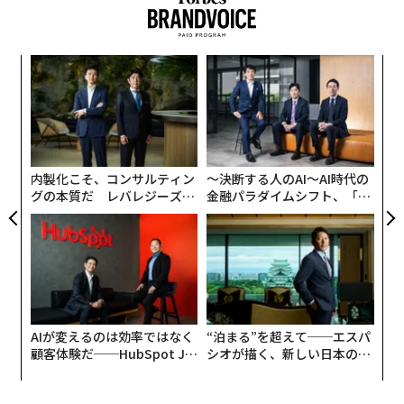
るか
な
、く
術
た
“
ア
オ
ジ
内製化こそ、コンサルティン
〜決断する人のAI〜AI時代の
グの本質だ レバレジーズが
金融パラダイムシフト、「超
実践する、次世代ファームの
個別化」の核心 【MUFG×ウ
全貌
ェルスナビ×PwC】
AIが変えるのは効率ではなく
“泊まる”を超えて──エスパ
顧客体験だ──HubSpot Ja
シオが描く、新しい日本のラ
panが語る「Grow Better」
グジュアリー（前編）
な組織のつくり方