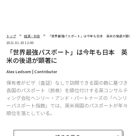
トップ
経済・社会
「世界最強パスポート」は今年も日本 英米の後退が顕著に
2021.01.20 12:00
「世界最強パスポート」は今年も日本 英
米の後退が顕著に
Alex Ledsom | Contributor
保有者がビザ（査証）なしで訪問できる国の数に基づき
各国のパスポート（旅券）を順位付けする英コンサルテ
ィング会社ヘンリー・アンド・パートナーズの「ヘンリ
ーパスポート指数」では、英米両国のパスポートが年々
順位を落としている。
新型コロナウイルスの流行により、パスポートが持つ力
はもはやその国の発展度だけではなく、粗末な意思決定