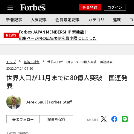
会員登録
ログイン
新着記事
人気記事
会員限定記事
カテゴリ
連載
コ
Forbes JAPAN MEMBERSHIP 新機能｜
NEWS
記事ページ内の広告表示を最小限にしました
トップ
経済・社会
世界人口が11月までに80億人突破 国連発表
2022.07.14 07:30
世界人口が11月までに80億人突破 国連発
表
Derek Saul | Forbes Staff
著者フォロー
記事を保存
Getty Images