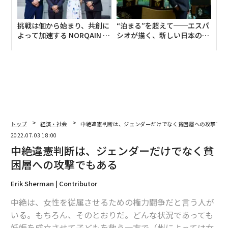
挑戦は個から始まり、共創に
“泊まる”を超えて──エスパ
よって加速する NORQAIN JA
シオが描く、新しい日本のラ
PAN 特別座談会
グジュアリー（前編）
トップ
経済・社会
中絶違憲判断は、ジェンダーだけでなく貧困層への攻撃でも
2022.07.03 18:00
中絶違憲判断は、ジェンダーだけでなく貧
困層への攻撃でもある
Erik Sherman | Contributor
中絶は、女性を従属させるための権力闘争だと言う人が
いる。もちろん、そのとおりだ。どんな状況であっても
妊娠を成立させて子どもを救う一方で（州によっては女