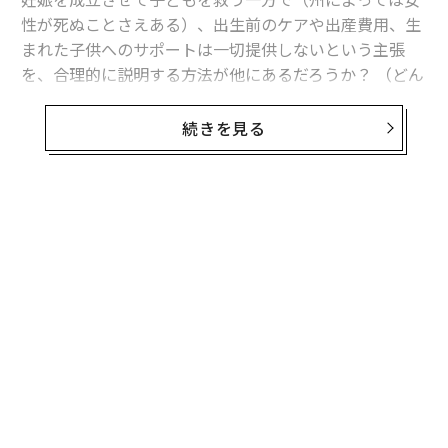
性が死ぬことさえある）、出生前のケアや出産費用、生
まれた子供へのサポートは一切提供しないという主張
を、合理的に説明する方法が他にあるだろうか？ （どん
な避妊法も100%有効ではないことを忘れてはならな
い）。
続きを見る
「キリスト教福音派は中絶を許さない」という主張は、
彼らは中絶をしないということと同じだと思われるかも
しれない。しかし、彼らも中絶をする。
無料のメールマガジンに登録
無料登録
クリスチャン・ポスト紙によると、キリスト教の研究団
体が2015年に実施した調査から、中絶をした女性の約7
0%がクリスチャンを自認しているほか、「中絶した当
時、少なくとも月に1回以上教会に通っていた」と答え
る女性が43%に上ることがわかっている。5分の1は、週
に1回以上教会に通っていた。約52%は、中絶のことを
キ
「
教会の誰にも話していないが、裏返せばこれは、48%が
か。
3