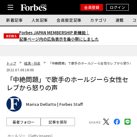
会員登録
ログイン
新着記事
人気記事
会員限定記事
カテゴリ
連載
コ
Forbes JAPAN MEMBERSHIP 新機能｜
NEWS
記事ページ内の広告表示を最小限にしました
トップ
経済・社会
「中絶問題」で歌手のホールジーら女性セレブから怒りの声
2022.07.06 18:00
「中絶問題」で歌手のホールジーら女性セ
レブから怒りの声
Marisa Dellatto | Forbes Staff
著者フォロー
記事を保存
ホールジー（Getty Images）