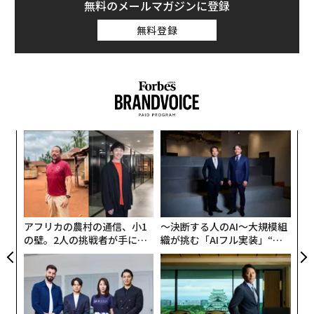
無料のメールマガジンに登録
無料登録
キ
「
か。
3
キャ
C
A
R S
る
顧客
pa
な
アフリカの農村の通信、小1
〜決断する人のAI〜大規模組
の壁。2人の挑戦者が手にし
織が挑む「AIフル実装」“使
た「次なる武器」
う”企業から“動く”企業へ【N
TTドコモビジネス×PwC】