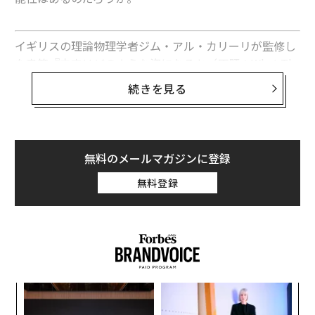
Wonderfulengineering
イギリスの理論物理学者ジム・アル・カリーリが監修し
コスクは欧米では不人気のようだが、韓国では大手通販
た書籍『未来はどのような姿になるか（原題：What Th
サイト「クーパン」で星5つの評価が118件にも上り、10
e Future Looks Like』（英語版2018年出版、日本語未
続きを見る
枚入り9800ウォン（約8.20ドル／約940円）で販売され
訳）のロシア語翻訳版が、ロシアの出版社アリピナから
ている。
2019年11月に出版された。
ほかにも「スパー・クローン・ファブリック」では、同
本書では、アル・カリーリを筆頭とする多数の科学者た
無料のメールマガジンに登録
様の形状のマスクが3枚入り2000ウォン（約1.65ドル／
ちが、人類の未来はどうなるかという問いに挑んでい
無料登録
約190円）で販売されている。こちらのマスクは繰り返
る。気候変動はどうなるか。交通手段はどうなるか。人
し使用できるタイプだ。
工知能（AI）が普及したら、どんなふうになるのか。遺
伝子を利用した治療薬でうつ症状を軽減したり健康を回
（この記事は、英国のテクノロジー特化メディア「
復したりするのか。どんな目覚ましい技術発展がこの先
Wonderfulengineering.com
」から転載したものであ
に待っているのか。日常生活にはどんな革新があるの
る。）
か。
内
翻訳＝神原里枝 編集＝石井節子
グ