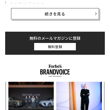
その名は「コスク」
続きを見る
このマスクは、韓国語で鼻を意味する単語「コ」と、
「マスク」を組み合わせて「コスク」と呼ばれている。
販売元は、韓国のアトマン社だ。ふたつのパーツで口と
無料のメールマガジンに登録
鼻を覆うタイプで、下の面を鼻側に折り曲げると、口元
が露わになる。食事中のコロナウイルス感染をある程度
無料登録
防げる構造になっているようだが、食事中以外でも「鼻
だけ」を覆うマスクとして装着できてしまう。コスクは
最近韓国で手に入る、鼻だけを隠すマスクのひとつにす
ぎないが、この妙なマスクが流行していることを受け、
欧米諸国では「顔に着けるアクセサリーはまったくの役
立たず」と言い切る人々も多く、いくつもの論争が勃発
内
している。
グ
実
ア
全
진짜로 나와버린 코스크
の
pic.twitter.com/p58WrYGFLe
た