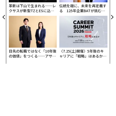
— 무슨 일이 일어나고 있나요? (@museun_happe
革新は下山で生まれる──レ
伝統を礎に、未来を再定義す
n)
January 29, 2022
クサスが新型TZとESに込め
る 125年企業BATが挑むス
た「DISCOVER」の哲学
モークレスな未来
「これじゃ鼻出しマスクの人と一緒」。こちらは、コス
クに対するTwitterユーザーのつぶやきだ。
「バカに次ぐレベル」というコメントも見られる。
目先の転職ではなく「10年後
〈7.25(土)開催〉5年後のキ
の価値」をつくる──アサイ
ャリアに「戦略」はあるか。
ンの長期伴走型支援とは
トップエグゼクティブのキャ
「おかしな発想以外の何物でもない」
リアに触れる1日│CAREER S
UMMIT 2026
このマスクを後押しすべく、コロナウイルスが人体に最
も侵入しやすい経路は鼻だという研究結果が発表され
た。しかも、この鼻だけマスクを使えば、マスクを一切
しないよりもましと考える保険関連の専門家もいる。
かたや、豪ディーキン大学のヘルス・トランスフォーメ