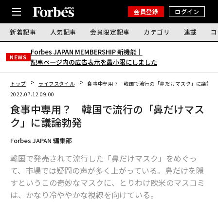
会員登録
ログイン
新着記事
人気記事
会員限定記事
カテゴリ
連載
コ
Forbes JAPAN MEMBERSHIP 新機能｜
NEWS
記事ページ内の広告表示を最小限にしました
トップ
ライフスタイル
食事中専用？ 韓国で流行の「鼻だけマスク」に議論勃
2022.07.12 09:00
食事中専用？ 韓国で流行の「鼻だけマス
ク」に議論勃発
Forbes JAPAN 編集部
韓国で発売されて流行した「鼻だけマスク」をめぐっ
て、市場では疑問の声が多く上がっている。鼻だけを隠
すというこの奇妙なマスクに、とりわけ欧米のマスコミ
は、かなり冷ややかな視線を向けている。