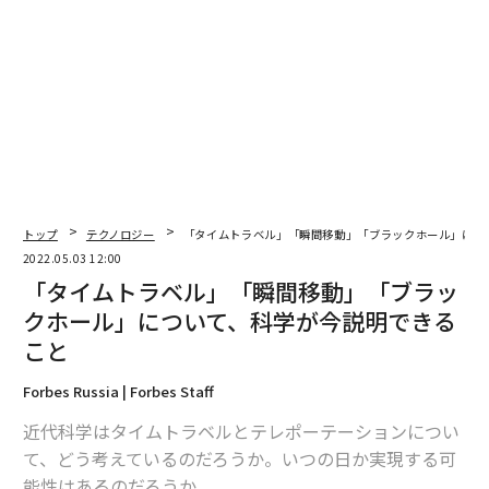
ーション研究所で疫学を担当するキャサリン・ベネット
教授は、「その差は、あってもおそらく微々たるものだ
ろう」とコメントし、「おかしな発想」以外の何物でも
ないと言い添えた。
トップ
テクノロジー
「タイムトラベル」「瞬間移動」「ブラックホール」につ
2022.05.03 12:00
「タイムトラベル」「瞬間移動」「ブラッ
クホール」について、科学が今説明できる
こと
Forbes Russia | Forbes Staff
近代科学はタイムトラベルとテレポーテーションについ
て、どう考えているのだろうか。いつの日か実現する可
能性はあるのだろうか。