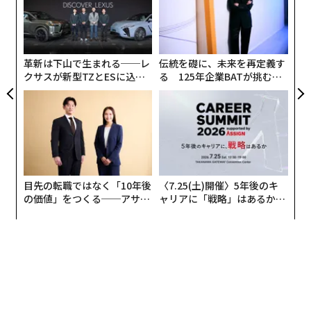
実
ア
全
の
2026年9月号発売中
た
革新は下山で生まれる──レ
伝統を礎に、未来を再定義す
クサスが新型TZとESに込め
る 125年企業BATが挑むス
最新号の購入はこちらから
た「DISCOVER」の哲学
モークレスな未来
メンバーシップに登録する
目先の転職ではなく「10年後
〈7.25(土)開催〉5年後のキ
の価値」をつくる──アサイ
ャリアに「戦略」はあるか。
関連記事
ンの長期伴走型支援とは
トップエグゼクティブのキャ
リアに触れる1日│CAREER S
UMMIT 2026
「タイムトラベル」「瞬間移動」「ブラックホール」について、科学が今
説明できること
菅・前首相も応援。世界最高の家庭教師が推す「モノローグでなくダイア
ローグ」のプレゼン法