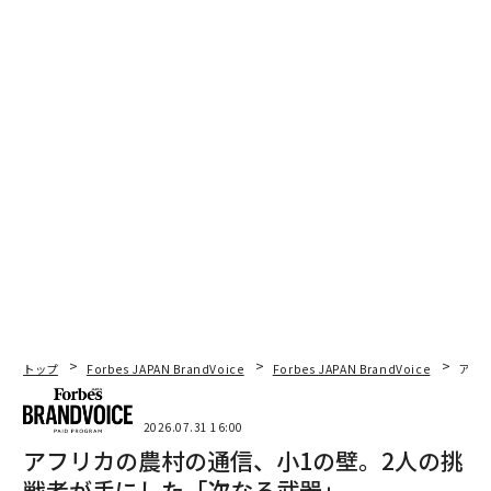
トップ
Forbes JAPAN BrandVoice
Forbes JAPAN BrandVoice
アフ
2026.07.31 16:00
アフリカの農村の通信、小1の壁。2人の挑
戦者が手にした「次なる武器」