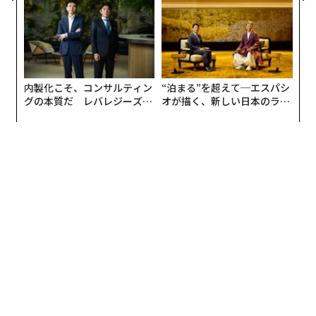
防災一筋20年の答え
内製化こそ、コンサルティン
“泊まる”を超えて─エスパシ
グの本質だ レバレジーズが
オが描く、新しい日本のラグ
実践する、次世代ファームの
ジュアリー（中編）
全貌