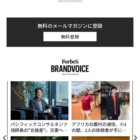
advertisement
無料のメールマガジンに登録
無料登録
な
術
た
〜
ア
金
個
ェ
パシフィックコンサルタンツ
アフリカの農村の通信、小1
技師長の"北極星"。災害への
の壁。2人の挑戦者が手にし
無力感を乗り越え見つけた、
た「次なる武器」