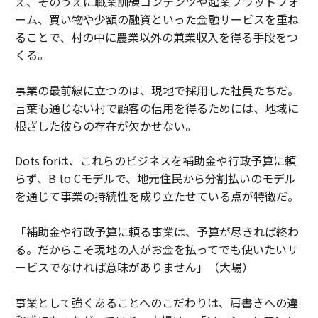
え、そのうえに職業訓練コンテンツや起業プラットフォ
ーム、買い物や少額の融資といった金融サービスを重ね
ることで、村の中に農業以外の兼業収入を得る手段をつ
くる。
事業の最前線に立つのは、現地で採用した社員たちだ。
言葉も通じない村で顧客の信用を得るためには、地域に
根ざした彼らの存在が欠かせない。
Dots forは、これらのビジネスを補助金や行政予算に頼
らず、B to Cモデルで、地元住民から分割払いのモデル
を通じて事業の持続性を成り立たせている点が特徴だ。
「補助金や行政予算に頼る事業は、予算が尽きれば終わ
る。だからこそ現地の人がお金を払ってでも使いたいサ
ービスでなければ意味がありません」（大場）
事業として強くあることへのこだわりは、肩書きへの違