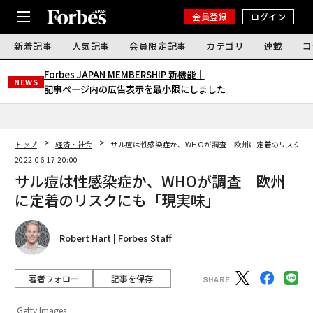
会員登録
ログイン
新着記事
人気記事
会員限定記事
カテゴリ
連載
コ
Forbes JAPAN MEMBERSHIP 新機能｜
NEWS
記事ページ内の広告表示を最小限にしました
トップ
経済・社会
サル痘は性感染症か、WHOが調査 欧州に定着のリスクに
2022.06.17 20:00
サル痘は性感染症か、WHOが調査 欧州
に定着のリスクにも「現実味」
Robert Hart | Forbes Staff
著者フォロー
記事を保存
Getty Images