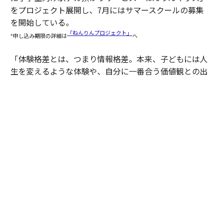
をプロジェクト展開し、7月にはサマースクールの募集
を開始している。
「ねんりんプロジェクト」
*申し込み期限の詳細は
へ
「体験格差とは、つまり情報格差。本来、子どもには人
生を変えるような体験や、自分に一番合う価値観との出
合いがもっとあっていいはずなのに、移動といった物理
的な制約でアクセスできていない状況です。そこに送迎
サービスでアプローチしながら、さらに僕たち自身も新
たな体験機会を提供していくことが今の目標です」（豊
田）
２人を支えた伴走と、これから
2人がプログラムで得たものは同じではない。それでも
共通していたのは、伴走を通じて事業を見つめ直し、次
の成長につながる基盤を整えたことだった。その変化
は、プログラム終了後にも表れている。