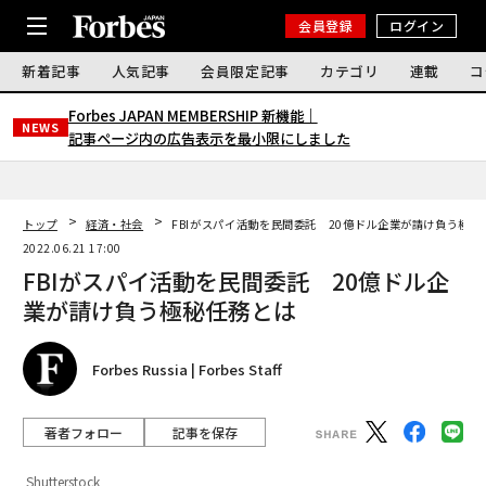
会員登録
ログイン
新着記事
人気記事
会員限定記事
カテゴリ
連載
コ
Forbes JAPAN MEMBERSHIP 新機能｜
NEWS
記事ページ内の広告表示を最小限にしました
トップ
経済・社会
FBIがスパイ活動を民間委託 20億ドル企業が請け負う極秘
2022.06.21 17:00
FBIがスパイ活動を民間委託 20億ドル企
業が請け負う極秘任務とは
Forbes Russia | Forbes Staff
著者フォロー
記事を保存
Shutterstock