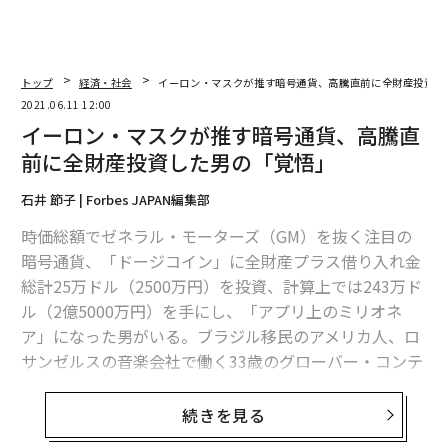
トップ
経済・社会
イーロン・マスクが推す暗号通貨、高騰直前に全財産投資し
2021.06.11 12:00
イーロン・マスクが推す暗号通貨、高騰直
前に全財産投資した男の「覚悟」
石井 節子 | Forbes JAPAN編集部
時価総額でゼネラル・モーターズ（GM）を抜く注目の
暗号通貨、「ドージコイン」に全財産プラス借り入れ金
総計25万ドル（2500万円）を投資、計算上では243万ド
ル（2億5000万円）を手にし、「アプリ上のミリオネ
ア」になった男がいる。ブラジル移民のアメリカ人、ロ
サンゼルスの音楽会社で働く33歳のグローバー・コンテ
ッソートだ。
続きを見る