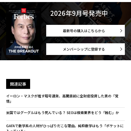
2026年9月号発売中
最新号の購入はこちらから
メンバーシップに登録する
関連記事
イーロン・マスクが推す暗号通貨、高騰直前に全財産投資した男の「覚
悟」
米国ではグーグルはもう死んでいる？ SEOは検索業界をどう「蝕む」か
GAFAで数学系の人材がひっぱりだこな理由。純粋数学はもう「ポケットに
入っている」