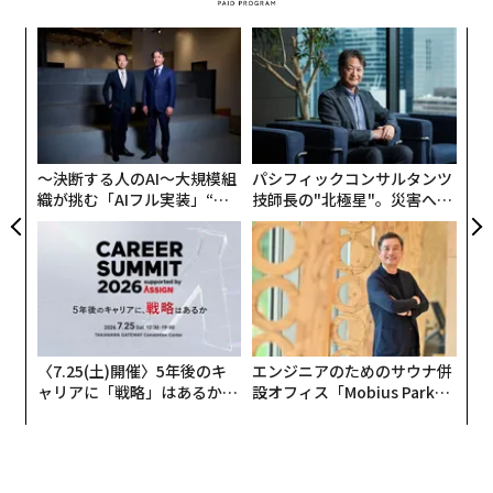
創に
伝
 JA
る
モ
な
術
た
ア
〜決断する人のAI〜大規模組
パシフィックコンサルタンツ
織が挑む「AIフル実装」“使
技師長の"北極星"。災害への
う”企業から“動く”企業へ【N
無力感を乗り越え見つけた、
TTドコモビジネス×PwC】
防災一筋20年の答え
〈7.25(土)開催〉5年後のキ
エンジニアのためのサウナ併
ャリアに「戦略」はあるか。
設オフィス「Mobius Park」
トップエグゼクティブのキャ
がオープン──タマディック
リアに触れる1日│CAREER S
が健康経営を徹底する理由
UMMIT 2026