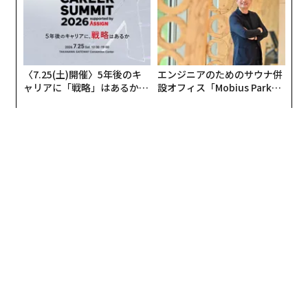
ドージコインは5月単月で800％上昇、6月10日時点の時
価総額は約4.4兆円で、暗号通貨の中で7位につけてい
る。
〈7.25(土)開催〉5年後のキ
エンジニアのためのサウナ併
ャリアに「戦略」はあるか。
設オフィス「Mobius Park」
だがそんな中で、すでに一般投資家から「ドージコイ
トップエグゼクティブのキャ
がオープン──タマディック
リアに触れる1日│CAREER S
が健康経営を徹底する理由
ン・ミリオネア」が誕生し、アメリカン・ドリームを体
UMMIT 2026
現していたことはあまり知られていない。先に挙げたア
メリカ人、ロサンゼルスの会社員、グローバー・コンテ
ッソート、33歳だ。彼はアプリ上でではあるが、実に70
0％の「勝ち」を獲得したのだ。