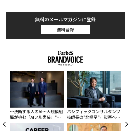
ドージコインは「夢の通貨」？
無料のメールマガジンに登録
世界最大級のプロ投資家対象暗号通貨取引所、コインベ
ースは6月1日、
ドージコインを上場したと発表
した。
無料登録
この新通貨がブレイクした裏にあのイーロン・マスクが
いることはよく知られている。彼は「ドージの父」を自
称し、熱烈支持。煽るようなツイートをしながら自ら投
資、生後9カ月の息子にも購入し、「息子にもドージコ
インを買った。これで彼も『トドラー・ホドラー（乳幼
創に
伝
児の仮想通貨長期保有者）』だ」とツイートするなどし
 JA
る
てその価格を高騰させてきた。
モ
な
術
さらに彼が代表を務める航空宇宙メーカー「スペース
た
ア
X」が、2022年前半に予定される月探査ミッションの支
〜決断する人のAI〜大規模組
パシフィックコンサルタンツ
払いをドージコインで受け付けると明らかにしたことも
織が挑む「AIフル実装」“使
技師長の"北極星"。災害への
話題になった。またさきごろは「ドージの開発者と協力
う”企業から“動く”企業へ【N
無力感を乗り越え見つけた、
TTドコモビジネス×PwC】
防災一筋20年の答え
してシステムの取引効率を向上させる」と発表もした。