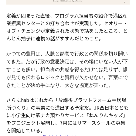
定義が固まった直後、プログラム担当者の紹介で港区産
業振興センターとの打ち合わせが実現した。セオリー・
オブ・チェンジが定義された状態で話をしたところ、と
んとん拍子に連携の話がすすんだとのこと。
かつての豊田は、人脈と熱意で行政との関係を切り開い
てきた。
だが行政の意思決定は、その場にいない人が下
すことも多い。担当者の共感を得るだけでは足りず、誰
が見ても伝わるロジックと資料が欠かせない。
言葉にで
きたことが決め手になり、大きな協定が実った。
さらにhabはこれから「放課後プラットフォーム＝居場
所づくり」の事業にも進出する予定だ。JR西日本ととも
に小学生向け駅ナカ預かりサービス「ねんりんキッズ」
をプロジェクト展開し、7月にはサマースクールの募集
を開始している。