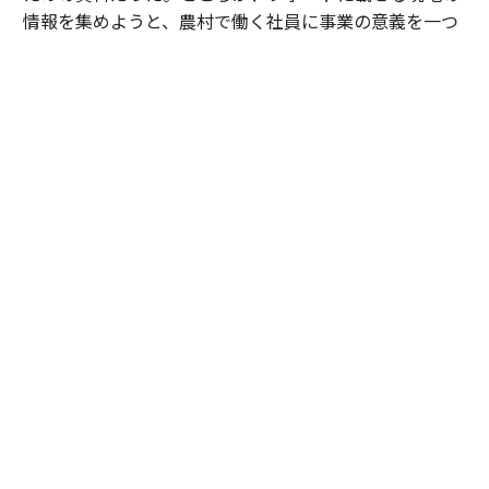
情報を集めようと、農村で働く社員に事業の意義を一つ
ずつ説明していくうちに、窓口になった社員の理解がみ
るみる深まっていった。
手応えを感じた大場は、さらに多くの社員に話を聞いて
回った。すると、話を聞いた社員から順に、意識が変わ
り始めた。
「出資のために始めたのに、気づけば社内文化の浸透に
使えるものになっていました」（大場）
豊田が得たのは、行政や投資家に示せるインパクトの数
字だった。
送迎負担を1日2時間、年間240日、駅ごと10
0世帯と置き、habを主要駅50駅へ広げた場合を試算す
ると、子どもには年間約240万時間の体験機会が生ま
れ、親には約84億円分*の生産性が戻ってくる。
*2時間×240日×3500円（時給）×100世帯×50駅の試算に基づく