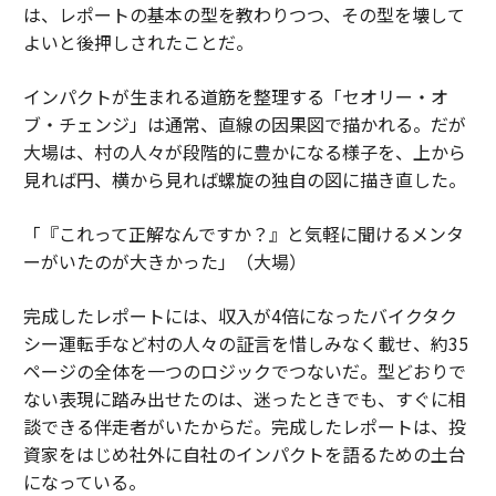
は、レポートの基本の型を教わりつつ、その型を壊して
よいと後押しされたことだ。
インパクトが生まれる道筋を整理する「セオリー・オ
ブ・チェンジ」は通常、直線の因果図で描かれる。だが
大場は、村の人々が段階的に豊かになる様子を、上から
見れば円、横から見れば螺旋の独自の図に描き直した。
「『これって正解なんですか？』と気軽に聞けるメンタ
ーがいたのが大きかった」（大場）
完成したレポートには、収入が4倍になったバイクタク
シー運転手など村の人々の証言を惜しみなく載せ、約35
ページの全体を一つのロジックでつないだ。型どおりで
ない表現に踏み出せたのは、迷ったときでも、すぐに相
談できる伴走者がいたからだ。完成したレポートは、投
資家をはじめ社外に自社のインパクトを語るための土台
になっている。