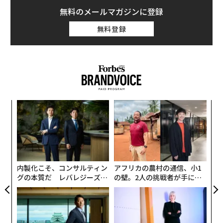
無料のメールマガジンに登録
無料登録
パ
技
無
「
防
左右
T
日
内製化こそ、コンサルティン
アフリカの農村の通信、小1
グの本質だ レバレジーズが
の壁。2人の挑戦者が手にし
実践する、次世代ファームの
た「次なる武器」
全貌