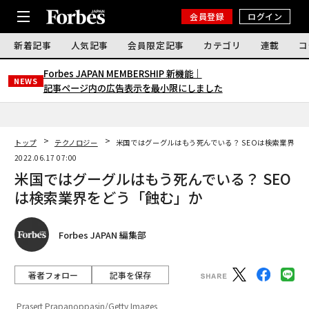
会員登録
ログイン
新着記事
人気記事
会員限定記事
カテゴリ
連載
コ
Forbes JAPAN MEMBERSHIP 新機能｜
NEWS
記事ページ内の広告表示を最小限にしました
トップ
テクノロジー
米国ではグーグルはもう死んでいる？ SEOは検索業界を
2022.06.17 07:00
米国ではグーグルはもう死んでいる？ SEO
は検索業界をどう「蝕む」か
Forbes JAPAN 編集部
著者フォロー
記事を保存
Prasert Prapanoppasin/Getty Images