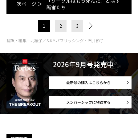
「グーグルはもう死んだ」と話す
次ページ ＞
識者たち
1
2
3
翻訳・編集＝北綾子／S.K.Y.パブリッシング・石井節子
2026年9月号発売中
最新号の購入はこちらから
メンバーシップに登録する