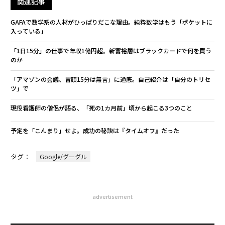
関連記事
GAFAで数学系の人材がひっぱりだこな理由。純粋数学はもう「ポケットに
入っている」
「1日15分」の仕事で年収1億円超。新富裕層はブラックカードで何を買う
のか
「アマゾンの会議、冒頭15分は無言」に通底。自己紹介は「自分のトリセ
ツ」で
現役看護師の僧侶が語る、「死の1カ月前」頃から起こる3つのこと
予定を「こんまり」せよ。成功の秘訣は『タイムオフ』だった
タグ：
Google/グーグル
advertisement