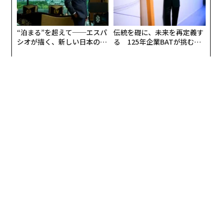
“泊まる”を超えて──エスパ
伝統を礎に、未来を再定義す
シオが描く、新しい日本のラ
る 125年企業BATが挑むス
グジュアリー（前編）
モークレスな未来