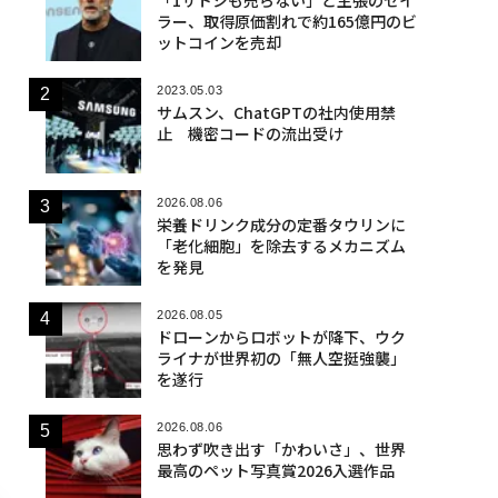
ラー、取得原価割れで約165億円のビ
ットコインを売却
2023.05.03
サムスン、ChatGPTの社内使用禁
止 機密コードの流出受け
2026.08.06
栄養ドリンク成分の定番タウリンに
「老化細胞」を除去するメカニズム
を発見
2026.08.05
ドローンからロボットが降下、ウク
ライナが世界初の「無人空挺強襲」
を遂行
2026.08.06
思わず吹き出す「かわいさ」、世界
最高のペット写真賞2026入選作品