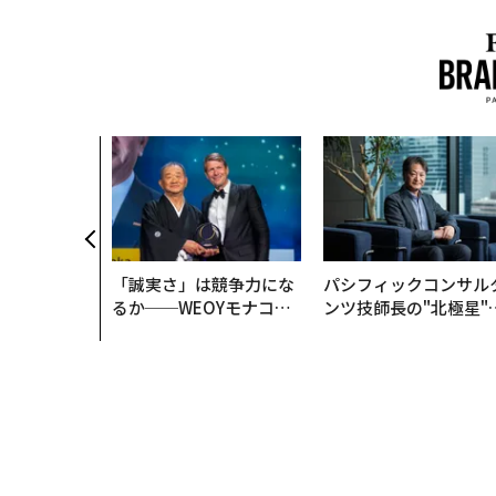
「誠実さ」は競争力にな
パシフィックコンサル
るか──WEOYモナコで
ンツ技師長の"北極星"
見た、くら寿司の経営哲
災害への無力感を乗り
学
え見つけた、防災一筋2
年の答え