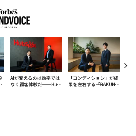
「老
創業
カク
る、
タ
AIが変えるのは効率では
「コンディション」が成
。
なく顧客体験だ──Hub
果を左右する――「BAKUN
越
Spot Japanが語る「Gr
E」のTENTIALが支える
0
ow Better」な組織のつ
「挑戦者の明日」
くり方