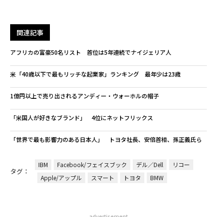
関連記事
アフリカの富豪50名リスト 首位は5年連続でナイジェリア人
米「40歳以下で最もリッチな起業家」ランキング 最年少は23歳
1億円以上で売り出されるアンディー・ウォーホルの帽子
「米国人が好きなブランド」 4位にネットフリックス
「世界で最も影響力のある日本人」 トヨタ社長、安倍首相、孫正義氏ら
IBM
Facebook/フェイスブック
デル／Dell
リコー
タグ：
Apple/アップル
スマート
トヨタ
BMW
advertisement