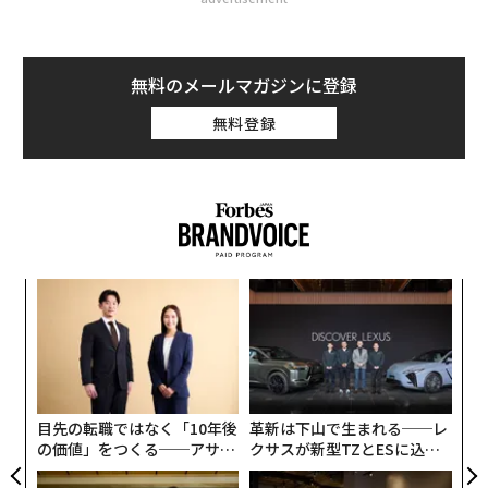
無料のメールマガジンに登録
無料登録
〈7
ャ
ト
「
リア
─
UM
ら
目先の転職ではなく「10年後
革新は下山で生まれる──レ
の価値」をつくる──アサイ
クサスが新型TZとESに込め
ンの長期伴走型支援とは
た「DISCOVER」の哲学