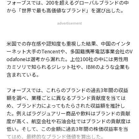
フォーブスでは、200を超えるグローバルブランドの中
から「世界で最も高価値なブランド」を選び出した。
advertisement
米国での存在感や認知度も重視した結果、中国のインタ
ーネット大手のTencentや、多国籍携帯電話事業会社のV
odafoneは選考から漏れた。上位100社の中には男性用
カミソリで知られるジレット社や、IBMのような企業も
含まれている。
フォーブスでは、これらのブランドの過去3年間の収益
額を調べ、業種ごとに異なるブランド貢献度を当ては
め、ブランド力によってもたらされた収益額を推計し
た。例えばラグジュアリー商品や飲料はブランドの貢献
度が高く、航空会社や石油会社ではブランドの貢献度は
低い。そして、この金額に過去3年間の株価収益率を当
てはめ、最終的なブランド価値を算出した。