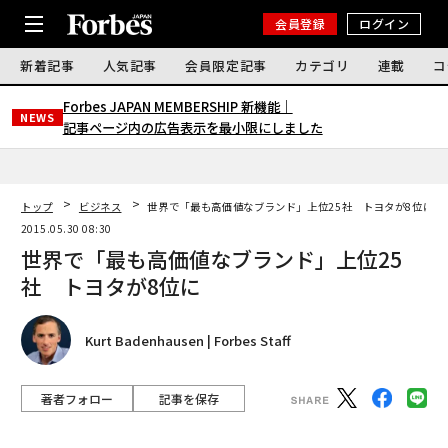
会員登録
ログイン
新着記事
人気記事
会員限定記事
カテゴリ
連載
コ
Forbes JAPAN MEMBERSHIP 新機能｜
NEWS
記事ページ内の広告表示を最小限にしました
トップ
ビジネス
世界で「最も高価値なブランド」上位25社 トヨタが8位に
2015.05.30 08:30
世界で「最も高価値なブランド」上位25
社 トヨタが8位に
Kurt Badenhausen | Forbes Staff
著者フォロー
記事を保存