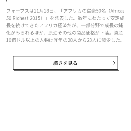
フォーブスは11月18日、「アフリカの富豪50名（Africas
50 Richest 2015）」を発表した。数年にわたって安定成
長を続けてきたアフリカ経済だが、一部分野で成長の鈍
化がみられるほか、原油その他の商品価格が下落。資産
10億ドル以上の人物は昨年の28人から23人に減少した。
5年連続でトップの座を維持したのは、ナイジェリアの
続きを見る
ダンゴート・グループを率いるアリコ・ダンゴートCE
O。同グループは貿易を中心に、精糖や製粉、セメン
ト、石油、ガス、運輸、銀行等の分野に展開するコング
ロマリット。しかし、ダンゴートの資産額は昨年より約
無料のメールマガジンに登録
50億ドル少ない167億ドル(約2兆610億円)だった。ナイ
無料登録
ジェリアの通貨ナイラの下落と、ダンコート・セメント
の株価下落が原因とみられる。