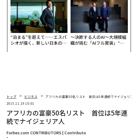
“泊まる”を超えて──エスパ
〜決断する人のAI〜大規模組
シオが描く、新しい日本のラ
織が挑む「AIフル実装」“使
グジュアリー（前編）
う”企業から“動く”企業へ【N
TTドコモビジネス×PwC】
トップ
ビジネス
アフリカの富豪50名リスト 首位は5年連続でナイジェリア人
2015.11.19 10:01
アフリカの富豪50名リスト 首位は5年連
続でナイジェリア人
Forbes.com CONTRIBUTORS | Contributo
r