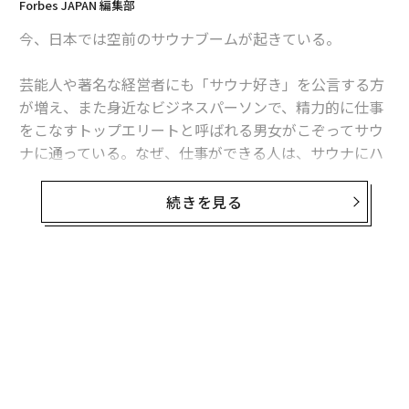
Forbes JAPAN 編集部
今、日本では空前のサウナブームが起きている。
芸能人や著名な経営者にも「サウナ好き」を公言する方
が増え、また身近なビジネスパーソンで、精力的に仕事
をこなすトップエリートと呼ばれる男女がこぞってサウ
ナに通っている。なぜ、仕事ができる人は、サウナにハ
マるのだろうか？
続きを見る
Forbes JAPANでは、サウナを初めて科学的エビデンス
に基づいて解説した話題の書「
医者が教えるサウナの教科書
」（加藤容崇著、ダイヤモ
ンド社刊）より、最新研究に基づいたサウナの脳と体に
与える効果と、ビジネスのパフォーマンスを最大化する
入り方を、ダイヤモンド・オンラインの記事から抜粋し
て紹介する。
サウナを利用する際には、きちんとコロナ対策を行なっ