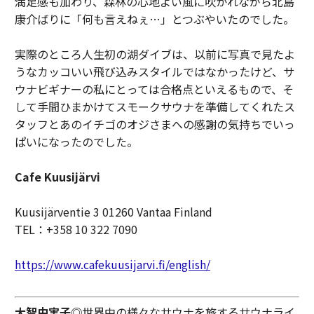
満足感も加わり、森林の心地よい風に吹かれながら北島
康介ばりに「何も言えねぇ…」とつぶやいたのでした。
実際のところ人生初の湖ダイブは、以前に写真で見たよ
うなカッコいい飛び込みスタイルではなかったけど、サ
ウナビギナーの私にとっては合格点といえるもので、そ
して手間ひまかけてスモークサウナを準備してくれたス
タッフとあのイチゴのオジさまへの感謝の気持ちでいっ
ぱいになったのでした。
Cafe Kuusijärvi
Kuusijärventie 3 01260 Vantaa Finland
TEL：+358 10 322 7090
https://www.cafekuusijarvi.fi/english/
大智由実子◎
世界中の様々なサウナを旅するサウナライ