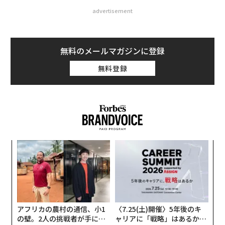
advertisement
無料のメールマガジンに登録
無料登録
〜
金
個
A
ェ
顧客
pa
な
アフリカの農村の通信、小1
〈7.25(土)開催〉5年後のキ
の壁。2人の挑戦者が手にし
ャリアに「戦略」はあるか。