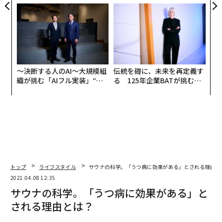
た「次なる武器」
トップエグゼクティブのキャ
リアに触れる1日│CAREER S
UMMIT 2026
〜決断する人のAI〜大規模組
伝統を礎に、未来を再定義す
織が挑む「AIフル実装」“使
る 125年企業BATが挑むス
う”企業から“動く”企業へ【N
モークレスな未来
TTドコモビジネス×PwC】
トップ
ライフスタイル
サウナの科学。「うつ病に効果がある」とされる理由と
2021.04.08 12:35
サウナの科学。「うつ病に効果がある」と
される理由とは？