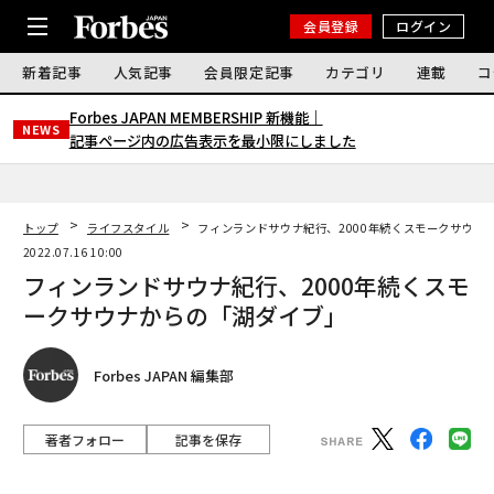
会員登録
ログイン
新着記事
人気記事
会員限定記事
カテゴリ
連載
コ
Forbes JAPAN MEMBERSHIP 新機能｜
NEWS
記事ページ内の広告表示を最小限にしました
トップ
ライフスタイル
フィンランドサウナ紀行、2000年続くスモークサウナ
2022.07.16 10:00
フィンランドサウナ紀行、2000年続くスモ
ークサウナからの「湖ダイブ」
Forbes JAPAN 編集部
著者フォロー
記事を保存