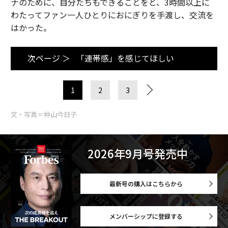
ナのために、自分たちもできることをと、3時間以上に
わたってファン一人ひとりにおにぎりを手渡し、交流を
はかった。
次ページ ＞
「連帯感」を感じてほしい
1
2
3
文・写真＝仲山今日子
2026年9月号発売中
最新号の購入はこちらから
メンバーシップに登録する