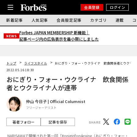
会員登録
ログイン
新着記事
人気記事
会員限定記事
カテゴリ
連載
コ
Forbes JAPAN MEMBERSHIP 新機能｜
NEWS
記事ページ内の広告表示を最小限にしました
トップ
ライフスタイル
おにぎり・フォー・ウクライナ 飲食関係者とウクライ
2022.05.16 18:30
おにぎり・フォー・ウクライナ 飲食関係
者とウクライナ人が連帯
仲山 今日子 | Official Columnist
フリージャーナリスト
著者フォロー
記事を保存
NARISAWAで開催された第一回「#onigiriforukraine（おにぎり・フォー・