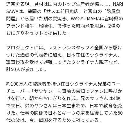
連帯を表現。具材は国内のトップ生産者が協力し、NARI
SAWAは、静岡の「サスエ前田魚店」と富山の「釣屋魚
問屋」から届いた鯛の炭焼き、WAGYUMAFIAは宮崎県の
ブランド和牛「尾崎牛」で作った時雨煮を用意。2種の
おにぎりをセットで提供した。
プロジェクトには、レストランスタッフと全国から駆け
つけた酒蔵の代表者に加え、日本在住のウクライナ人、
軍事侵攻を受けて避難してきたウクライナ人親子など、
計50人が参加した。
約100万人の登録者を持つ在日ウクライナ人兄弟のユー
チューバー「サワヤン」も事前の告知でファンに呼びか
けを行い、朝からおにぎりを作成。兄のサワさんは4歳
で来日、弟のヤンさんは日本生まれで、日本で教育を受
けた。仕事の関係で日本とキーウの家を往復していた50
代の父は、今、母国を守るために戦っている。