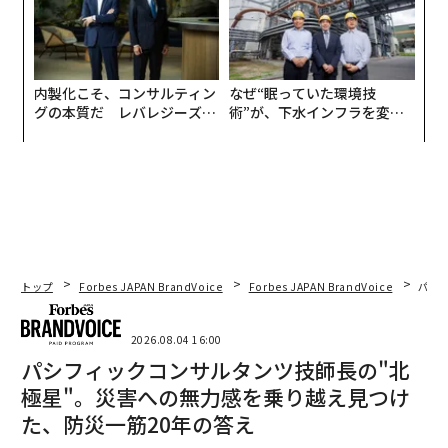
内製化こそ、コンサルティン
なぜ“眠っていた環境技
グの本質だ レバレジーズが
術”が、下水インフラを変え
実践する、次世代ファームの
たのか──産総研×月島JFE
全貌
アクアソリューションの10年
トップ
Forbes JAPAN BrandVoice
Forbes JAPAN BrandVoice
パシ
2026.08.04 16:00
パシフィックコンサルタンツ技師長の"北
極星"。災害への無力感を乗り越え見つけ
た、防災一筋20年の答え