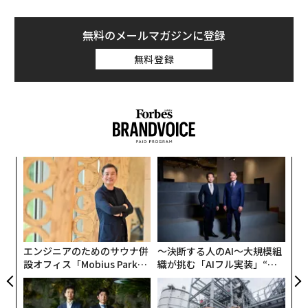
無料のメールマガジンに登録
無料登録
ンツ
〜
への
金
た、
個
義す
挑
ェ
むス
よっ
PA
エンジニアのためのサウナ併
〜決断する人のAI〜大規模組
設オフィス「Mobius Park」
織が挑む「AIフル実装」“使
がオープン──タマディック
う”企業から“動く”企業へ【N
が健康経営を徹底する理由
TTドコモビジネス×PwC】