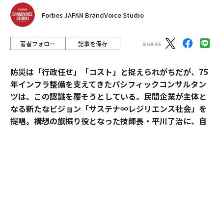
Forbes JAPAN BrandVoice Studio
著者フォロー
記事を保存
防災は「行政任せ」「コスト」と捉えられがちだが、75
年インフラ整備を支えてきたパシフィックコンサルタン
ツは、この認識を覆そうとしている。民間企業が主体と
なる新たなビジョン「サステナ∞レジリエンス社会」を
提唱。構想の旗振り役となった技師長・平川了治に、自
身の思いと共に、ビジョンの要諦を聞いた。
「防災は、企業にとって自分ごとになりきれずにい
る」。防災一筋20年、パシフィックコンサルタンツ技師
長・平川了治はこう切り出す。それは企業が防災に対し
て実効性と事業性その両方を見出せてこなかったから
だ、というのが平川の見立てだ。