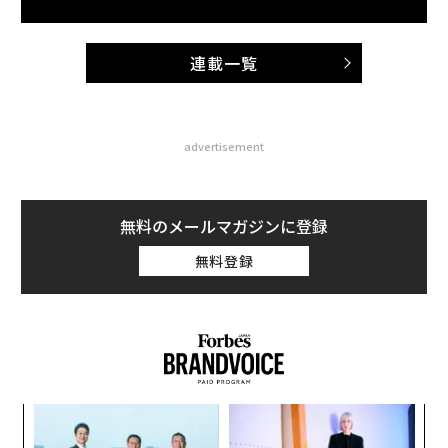
連載一覧
advertisement
無料のメールマガジンに登録
無料登録
ナ併
内
k」
グ