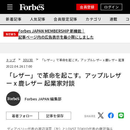
会員登録
ログイン
新着記事
人気記事
会員限定記事
カテゴリ
連載
コ
Forbes JAPAN MEMBERSHIP 新機能｜
NEWS
記事ページ内の広告表示を最小限にしました
トップ
30U30
「レザー」で革命を起こす。アップルレザー x 鹿レザー 起業家
2022.04.26 17:00
「レザー」で革命を起こす。アップルレザ
ー x 鹿レザー 起業家対談
Forbes JAPAN 編集部
著者フォロー
記事を保存
ディアベリー代表の渡辺洋平（左）とLOVST TOKYO代表の唐沢海斗