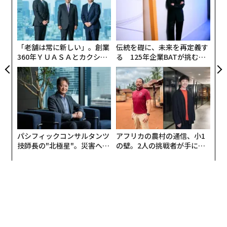
ック
実
〈7
由
全
ャ
ト
リア
「老舗は常に新しい」。創業
伝統を礎に、未来を再定義す
UM
360年ＹＵＡＳＡとカクシン
る 125年企業BATが挑むス
CEO田尻望が語る、AIを超え
モークレスな未来
る人の価値
パシフィックコンサルタンツ
アフリカの農村の通信、小1
技師長の"北極星"。災害への
の壁。2人の挑戦者が手にし
無力感を乗り越え見つけた、
た「次なる武器」
防災一筋20年の答え