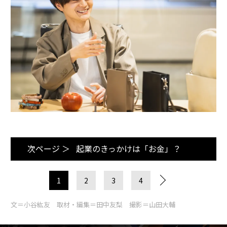
次ページ ＞
起業のきっかけは「お金」？
1
2
3
4
文＝小谷紘友 取材・編集＝田中友梨 撮影＝山田大輔