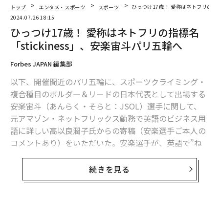
トップ
エンタメ・スポーツ
スポーツ
ひっつけ17歳！ 愛称はネトフリの指標
2024.07.26 18:15
ひっつけ17歳！ 愛称はネトフリの指標名
「stickiness」、安楽宙斗パリ五輪へ
Forbes JAPAN 編集部
以下、開催間近のパリ五輪に、スポーツクライミング・
複合種目のボルダー＆リードの日本代表として出場する
安楽宙斗（あんらく・そらと：JSOL）選手に関して、
元アマゾン・ネットフリックス勤務で英語のビジネス用
語に詳しい高以良潤子氏からの寄稿（安楽選手ご本人の
コメントあり）をいただいた。安楽選手が、英語で”ね
ばねばする””ひっつく”の意をもつ”sticky”の異名をとる
理由とは。
続きを見る
“スティッキー”Sorato17歳！
無料のメールマガジンに登録