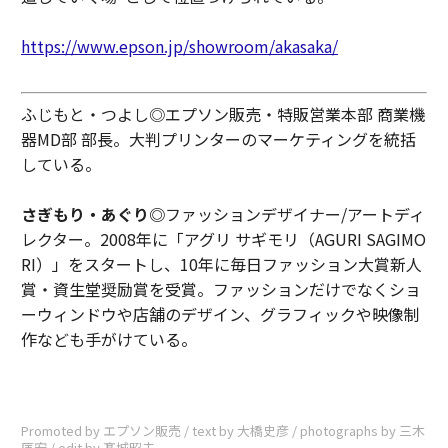
https://www.epson.jp/showroom/akasaka/
ふじもと・つよし◎エプソン販売・特販営業本部 商業機
器MD部 部長。大判プリンターのマーケティングを統括
している。
さぎもり・あぐり◎
ファッションデザイナー/アートディ
レクター。2008年に「アグリ サギモリ（AGURI SAGIMO
RI）」をスタートし、10年に毎日ファッション大賞新人
賞・資生堂奨励賞を受賞。ファッションだけでなくショ
ーウィンドウや店舗のデザイン、グラフィックや映像制
作なども手がけている。
Promoted by エプソン販売 / text by 大橋史彦 / photographs by 三木
匡宏 / edit by 髙城昭夫