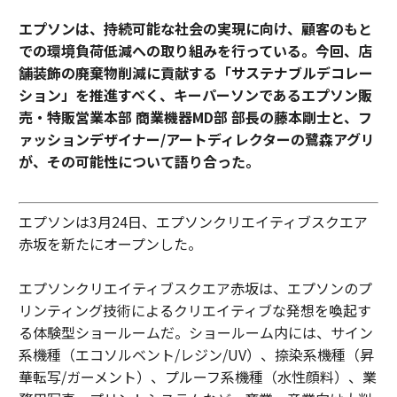
エプソンは、持続可能な社会の実現に向け、顧客のもと
での環境負荷低減への取り組みを行っている。今回、店
舗装飾の廃棄物削減に貢献する「サステナブルデコレー
ション」を推進すべく、キーパーソンであるエプソン販
売・特販営業本部 商業機器MD部 部長の藤本剛士と、フ
ァッションデザイナー/アートディレクターの鷺森アグリ
が、その可能性について語り合った。
エプソンは3月24日、エプソンクリエイティブスクエア
赤坂を新たにオープンした。
エプソンクリエイティブスクエア赤坂は、エプソンのプ
リンティング技術によるクリエイティブな発想を喚起す
る体験型ショールームだ。ショールーム内には、サイン
系機種（エコソルベント/レジン/UV）、捺染系機種（昇
華転写/ガーメント）、プルーフ系機種（水性顔料）、業