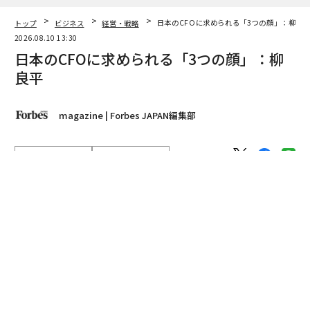
トップ
ビジネス
経営・戦略
日本のCFOに求められる「3つの顔」：柳良
2026.08.10 13:30
日本のCFOに求められる「3つの顔」：柳
良平
magazine | Forbes JAPAN編集部
著者フォロー
記事を保存
柳良平
「守り」を司り「攻め」にも携わる。そして、CEOの最
強のパートナーでもある。元エーザイCFOの柳良平が語
る、日本企業の価値を最大化するCFOの役割とは。
advertisement