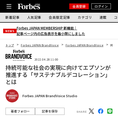
会員登録
ログイン
新着記事
人気記事
会員限定記事
カテゴリ
連載
コ
Forbes JAPAN MEMBERSHIP 新機能｜
NEWS
記事ページ内の広告表示を最小限にしました
トップ
Forbes JAPAN BrandVoice
Forbes JAPAN BrandVoice
持続
2022.04.28 11:00
持続可能な社会の実現に向けてエプソンが
推進する「サステナブルデコレーション」
とは
Forbes JAPAN BrandVoice Studio
著者フォロー
記事を保存