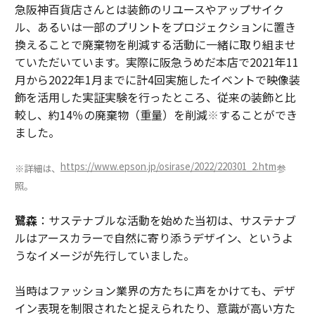
急阪神百貨店さんとは装飾のリユースやアップサイク
ル、あるいは一部のプリントをプロジェクションに置き
換えることで廃棄物を削減する活動に一緒に取り組ませ
ていただいています。実際に阪急うめだ本店で2021年11
月から2022年1月までに計4回実施したイベントで映像装
飾を活用した実証実験を行ったところ、従来の装飾と比
較し、約14％の廃棄物（重量）を削減
※
することができ
ました。
https://www.epson.jp/osirase/2022/220301_2.htm
※詳細は、
参
照。
鷺森
：サステナブルな活動を始めた当初は、サステナブ
ルはアースカラーで自然に寄り添うデザイン、というよ
うなイメージが先行していました。
当時はファッション業界の方たちに声をかけても、デザ
イン表現を制限されたと捉えられたり、意識が高い方た