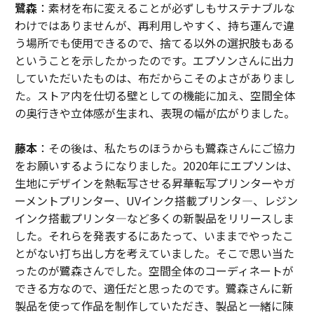
鷺森
：素材を布に変えることが必ずしもサステナブルな
わけではありませんが、再利用しやすく、持ち運んで違
う場所でも使用できるので、捨てる以外の選択肢もある
ということを示したかったのです。エプソンさんに出力
していただいたものは、布だからこそのよさがありまし
た。ストア内を仕切る壁としての機能に加え、空間全体
の奥行きや立体感が生まれ、表現の幅が広がりました。
藤本
：その後は、私たちのほうからも鷺森さんにご協力
をお願いするようになりました。2020年にエプソンは、
生地にデザインを熱転写させる昇華転写プリンターやガ
ーメントプリンター、UVインク搭載プリンタ―、レジン
インク搭載プリンタ―など多くの新製品をリリースしま
した。それらを発表するにあたって、いままでやったこ
とがない打ち出し方を考えていました。そこで思い当た
ったのが鷺森さんでした。空間全体のコーディネートが
できる方なので、適任だと思ったのです。鷺森さんに新
製品を使って作品を制作していただき、製品と一緒に陳