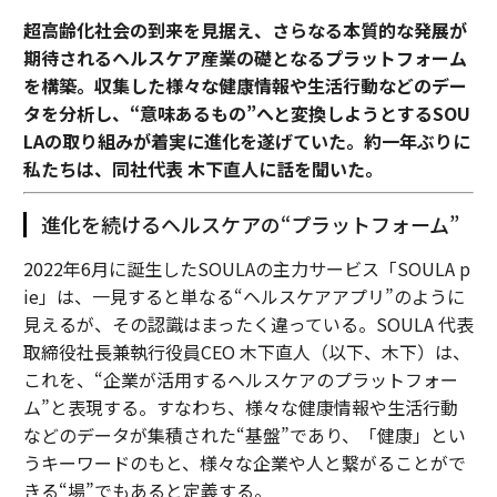
超高齢化社会の到来を見据え、さらなる本質的な発展が
期待されるヘルスケア産業の礎となるプラットフォーム
を構築。収集した様々な健康情報や生活行動などのデー
タを分析し、“意味あるもの”へと変換しようとするSOU
LAの取り組みが着実に進化を遂げていた。約一年ぶりに
私たちは、同社代表 木下直人に話を聞いた。
進化を続けるヘルスケアの“プラットフォーム”
2022年6月に誕生したSOULAの主力サービス「SOULA p
ie」は、一見すると単なる“ヘルスケアアプリ”のように
見えるが、その認識はまったく違っている。SOULA 代表
取締役社長兼執行役員CEO 木下直人（以下、木下）は、
これを、“企業が活用するヘルスケアのプラットフォー
ム”と表現する。すなわち、様々な健康情報や生活行動
などのデータが集積された“基盤”であり、「健康」とい
うキーワードのもと、様々な企業や人と繋がることがで
きる“場”でもあると定義する。