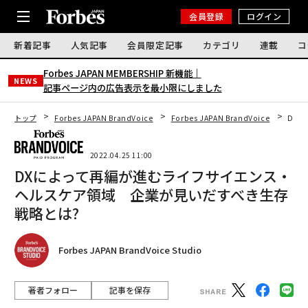
会員登録
ログイン
新着記事
人気記事
会員限定記事
カテゴリ
連載
コ
Forbes JAPAN MEMBERSHIP 新機能｜
NEWS
記事ページ内の広告表示を最小限にしました
トップ
Forbes JAPAN BrandVoice
Forbes JAPAN BrandVoice
DX
2022.04.25 11:00
DXによって再編が進むライフサイエンス・
ヘルスケア領域 企業が見いだすべき生存
戦略とは?
Forbes JAPAN BrandVoice Studio
著者フォロー
記事を保存