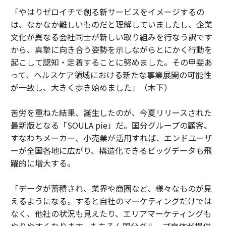
「やはりゼロイチで創る新サービスをイメージするの
は、なかなか難しいものだと理解していましたし、企業
文化が異なる会社同士が新しい取り組みを行なう訳です
から、真摯に向き合う姿勢を示しながらとにかく行動を
起こして認知・定着することに努めました。その甲斐あ
って、ヘルスケア領域における新たな事業展開の可能性
が一致し、大きく歩き始めました」（木下）
苦労を重ねた結果、誕生したのが、今夏リリースされた
最新版となる「SOULA pie」だ。国分グループの顧客、
すなわちメーカー、小売業が活用すれば、エンドユーザ
ーが全国各地に広がり、構造化できるビッグデータも飛
躍的に増大する。
「データが蓄積され、業界や商圏など、様々なものが見
えるようになる。すると自社のマーケティングだけでは
なく、他社の状況も見えたり、エリアマーケティングも
やりやすくなります。もちろん国分グループ自体が提供