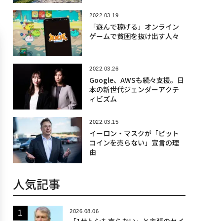
2022.03.19
「遊んで稼げる」オンライン
ゲームで貧困を抜け出す人々
2022.03.26
Google、AWSも続々支援。日
本の新世代ジェンダーアクテ
ィビズム
2022.03.15
イーロン・マスクが「ビット
コインを売らない」宣言の理
由
人気記事
2026.08.06
「1サトシも売らない」と主張のセイ