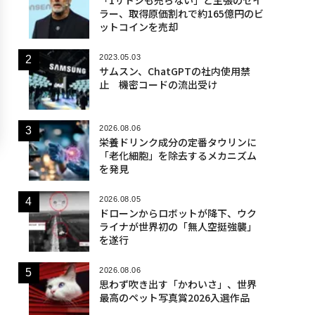
ラー、取得原価割れで約165億円のビ
ットコインを売却
2023.05.03
サムスン、ChatGPTの社内使用禁
止 機密コードの流出受け
2026.08.06
栄養ドリンク成分の定番タウリンに
「老化細胞」を除去するメカニズム
を発見
2026.08.05
ドローンからロボットが降下、ウク
ライナが世界初の「無人空挺強襲」
を遂行
2026.08.06
思わず吹き出す「かわいさ」、世界
最高のペット写真賞2026入選作品