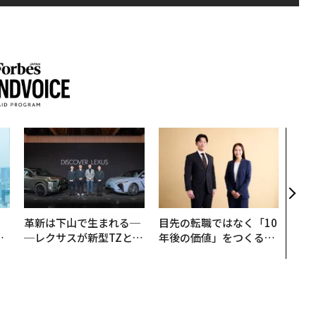
「誠
るか
見た
学
。
革新は下山で生まれる─
目先の転職ではなく「10
と
─レクサスが新型TZとE
年後の価値」をつくる─
語
Sに込めた「DISCOVE
─アサインの長期伴走型
値
R」の哲学
支援とは