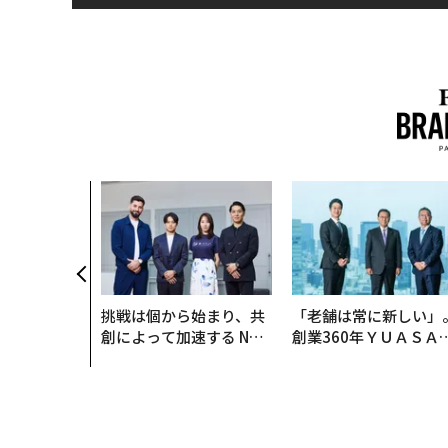
挑戦は個から始まり、共
「老舗は常に新しい」
創によって加速する NOR
創業360年ＹＵＡＳＡ
QAIN JAPAN 特別座談会
カクシンCEO田尻望が
る、AIを超える人の価