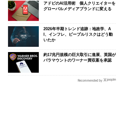
アドビのAI活用術 個人クリエイターを
グローバルメディアブランドに変える
2026年半期トレンド追跡：地政学、A
I、インフレ、ピープルリスクはどう動
いたか
約17兆円規模の巨大取引に進展、英国が
パラマウントのワーナー買収案を承認
実さ」は競争力にな
〈7.25(土)開催〉5年後
内製化こそ、
──WEOYモナコで
のキャリアに「戦略」は
ィングの本質
、くら寿司の経営哲
あるか。トップエグゼク
ジーズが実践
Recommended by
ティブのキャリアに触れ
代ファームの
る1日│CAREER SUMMI
T 2026