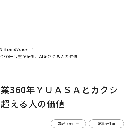
N BrandVoice
CEO田尻望が語る、AIを超える人の価値
業360年ＹＵＡＳＡとカクシ
を超える人の価値
著者フォロー
記事を保存