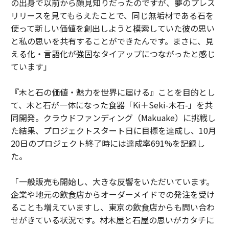
の出身で以前から顔見知りだったのですが、夢のプレス
リリースを見てもらえたことで、同じ無垢材である石を
使って新しい価値を創出しようと模索していた彼の思い
と私の思いを共有することができたんです。まさに、見
える化・言語化が強固なタイアップにつながったと感じ
ています」
『木と石の価値・魅力を世界に届ける』ことを目的とし
て、木と石が一体になった食器「Ki＋Seki-木石-」を共
同開発。クラウドファンディング（Makuake）に挑戦し
た結果、プロジェクトスタート日に目標を達成し、10月
20日のプロジェクト終了時には達成率691%を記録し
た。
「一般販売も開始し、大きな反響をいただいています。
企業や地元の飲食店からオーダーメイドでの発注を受け
ることも増えていますし、東京の飲食店からも問い合わ
せがきている状況です。材木屋と石屋の思いがカタチに