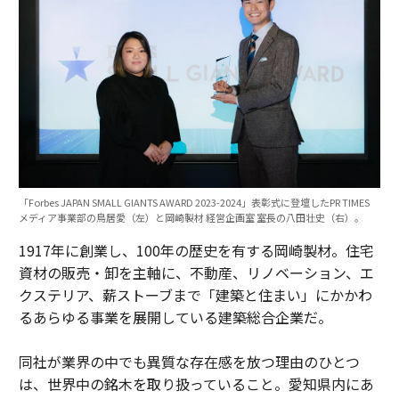
「Forbes JAPAN SMALL GIANTS AWARD 2023-2024」表彰式に登壇したPR TIMES
メディア事業部の鳥居愛（左）と岡崎製材 経営企画室 室長の八田壮史（右）。
1917年に創業し、100年の歴史を有する岡崎製材。住宅
資材の販売・卸を主軸に、不動産、リノベーション、エ
クステリア、薪ストーブまで「建築と住まい」にかかわ
るあらゆる事業を展開している建築総合企業だ。
同社が業界の中でも異質な存在感を放つ理由のひとつ
は、世界中の銘木を取り扱っていること。愛知県内にあ