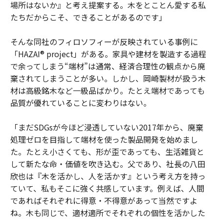
場所はないか』と考え提案する。木をとことん愛する私
たちだからこそ、できることがあるのです」
そんな同社のフィロソフィーが反映されている事例に
「HAZAI® project」がある。家具や建材を製造する過程
で余ってしまう“端材”は通常、経済合理性の観点から廃
棄されてしまうことが多い。しかし、岡崎製材が扱う木
材は高級銘木など一級品ばかり。たとえ端材であっても
品質が優れていることに変わりはない。
「まだSDGsが今ほど浸透していない2017年から、廃棄
処理ゼロを目指して端材を使った製品開発を始めまし
た。たとえ小さくても、形が歪であっても、生活雑貨と
して新たな命・価値を吹き込む。父であり、社長の八田
欣也は『木を活かし、人を活かす』という考え方を持っ
ていて、私もそこに強く共感しています。例えば、人間
であればそれぞれに得意・不得意があって当然ですよ
ね。木も同じで、適材適所でそれぞれの個性を活かした