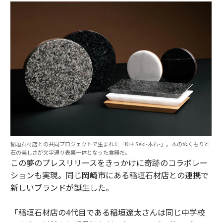
稲垣石材店との共同プロジェクトで生まれた「Ki＋Seki-木石-」。木のぬくもりと
石の美しさが文字通り表裏一体となった食器だ。
この夢のプレスリリースをきっかけに奇跡のコラボレー
ションも実現。同じ岡崎市にある稲垣石材店との連携で
新しいブランドが誕生した。
「稲垣石材店の4代目である稲垣遼太さんは同じ中学校