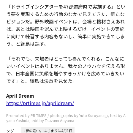
「ドライブインシアターを47都道府県で実施する」とい
う夢を実現するための行動のなかで見えてきた、新たな
ビジョンだ。野外映画イベントは、会場と機材さえあれ
ば、あとは映画を選んで上映するだけ。イベントの実施
に向けて練習する内容もないし、簡単に実施できてしま
う、と綱島は話す。
「それでも、来場者はとっても喜んでくれる。こんなに
いいイベントはありません。我々のノウハウを伝える形
で、日本全国に笑顔を増やすきっかけを広めていきたい
です」と、綱島は決意を見せた。
April Dream
https://prtimes.jp/aprildream/
Promoted by PR TIMES / photographs by Yuto Kuroyanagi, text by A
yano Yoshida, edit by Tsuzumi Aoyama
タグ：
#夢の途中。はじまりは4月1日