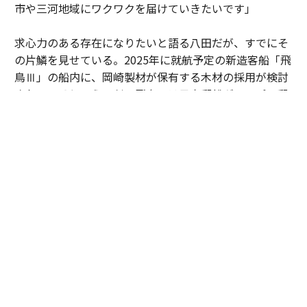
市や三河地域にワクワクを届けていきたいです」
求心力のある存在になりたいと語る八田だが、すでにそ
の片鱗を見せている。2025年に就航予定の新造客船「飛
鳥Ⅲ」の船内に、岡崎製材が保有する木材の採用が検討
されているというのだ。飛鳥Ⅲは日本郵船グループの郵
船クルーズ株式会社が建造する外航クルーズ客船。まさ
に彼が持つ求心力が引き寄せた縁だ。
「岡崎製材の木材が世界中を旅していく姿を想像すると
感慨深いです」
グローバルからローカル、そしてグローカルへ──。地
域性と地球規模の視点を併せ持った岡崎製材と5代目・
八田壮史の挑戦から目が離せない。
「April Dream特別賞」最終選考一覧
・いしい茶園