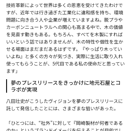
技術革新によって世界は多くの恩恵を受けてきたわけで
すが、近年では行き過ぎた工業化に違和感を持ち、環境
問題に向き合う人や企業が増えていますよね。脱プラや
カーボンニュートラルへの関心も高まる中で、木の価値
を見直す動きもある。もちろん、すべてを木製にすれば
いいという話ではありませんが、木の特性や個性を生か
せる場面はまだまだあるはずです。『やっぱり木ってい
いよね』と多くの方々が気づき、実際に生活に取り入れ
使ってもらうことが、5代目である私の使命だと思ってい
ます」
夢のプレスリリースをきっかけに地元石屋とコ
ラボが実現
八田壮史がこうしたヴィジョンを夢のプレスリリースに
託して発信したことには、さまざまな狙いがあった。
「ひとつには、“社外”に対して『岡崎製材が何者である
のか』というブランドイメージを伝えることが目的でし