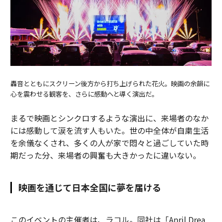
轟音とともにスクリーン後方から打ち上げられた花火。映画の余韻に
心を震わせる観客を、さらに感動へと導く演出だ。
まるで映画とシンクロするような演出に、来場者のなか
には感動して涙を流す人もいた。世の中全体が自粛生活
を余儀なくされ、多くの人が家で悶々と過ごしていた時
期だった分、来場者の興奮も大きかったに違いない。
映画を通じて日本全国に夢を届ける
このイベントの主催者は、ラコル。同社は「April Drea