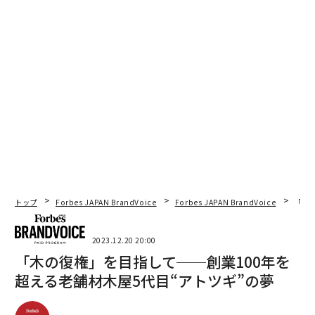
トップ
Forbes JAPAN BrandVoice
Forbes JAPAN BrandVoice
「木
2023.12.20 20:00
「木の復権」を目指して──創業100年を
超える老舗材木屋5代目“アトツギ”の夢