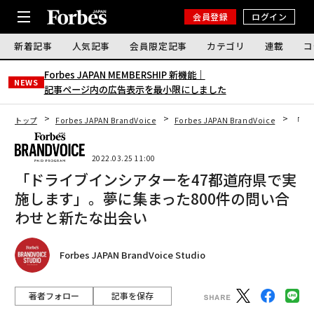
会員登録
ログイン
新着記事
人気記事
会員限定記事
カテゴリ
連載
コ
Forbes JAPAN MEMBERSHIP 新機能｜
NEWS
記事ページ内の広告表示を最小限にしました
トップ
Forbes JAPAN BrandVoice
Forbes JAPAN BrandVoice
「ド
2022.03.25 11:00
「ドライブインシアターを47都道府県で実
施します」。夢に集まった800件の問い合
わせと新たな出会い
Forbes JAPAN BrandVoice Studio
著者フォロー
記事を保存