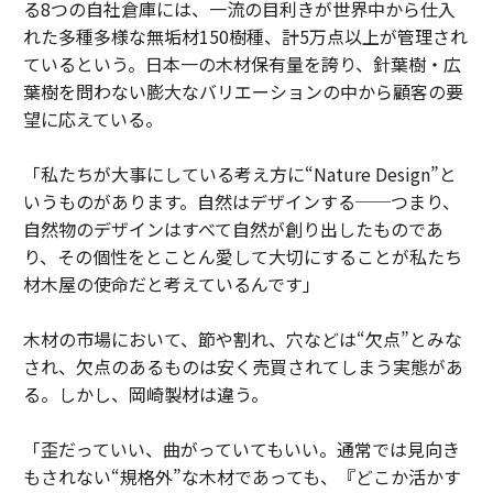
る8つの自社倉庫には、一流の目利きが世界中から仕入
れた多種多様な無垢材150樹種、計5万点以上が管理され
ているという。日本一の木材保有量を誇り、針葉樹・広
葉樹を問わない膨大なバリエーションの中から顧客の要
望に応えている。
「私たちが大事にしている考え方に“Nature Design”と
いうものがあります。自然はデザインする──つまり、
自然物のデザインはすべて自然が創り出したものであ
り、その個性をとことん愛して大切にすることが私たち
材木屋の使命だと考えているんです」
木材の市場において、節や割れ、穴などは“欠点”とみな
され、欠点のあるものは安く売買されてしまう実態があ
る。しかし、岡崎製材は違う。
「歪だっていい、曲がっていてもいい。通常では見向き
もされない“規格外”な木材であっても、『どこか活かす