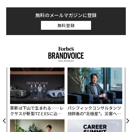
無料のメールマガジンに登録
無料登録
〜
織
う
“
T
オ
ジ
革新は下山で生まれる──レ
パシフィックコンサルタンツ
クサスが新型TZとESに込め
技師長の"北極星"。災害への
た「DISCOVER」の哲学
無力感を乗り越え見つけた、
防災一筋20年の答え