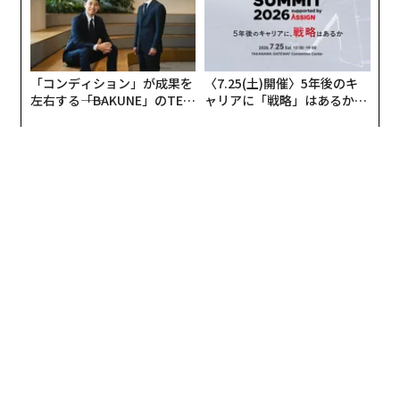
「コンディション」が成果を
〈7.25(土)開催〉5年後のキ
左右する――「BAKUNE」のTEN
ャリアに「戦略」はあるか。
TIALが支える「挑戦者の明
トップエグゼクティブのキャ
日」
リアに触れる1日│CAREER S
UMMIT 2026