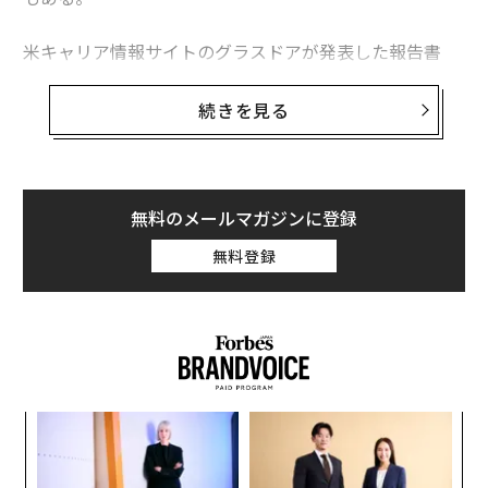
米キャリア情報サイトのグラスドアが発表した報告書
「Workplace Trends 2021（職場のトレンド 2021）」
によると、緊急性がなく、コロナ収束後まで延期できる
続きを見る
選択的医療分野での求人広告は激減。最も影響を受けた
職業は聴覚専門医（オーディオロジスト）で、グラスド
ア上の求人は70％減った。
無料のメールマガジンに登録
米国聴覚学会（AAA）のアンジェラ・シュープ会長は、
無料登録
聴覚専門医が長期の一時帰休を言い渡されたり、開業し
ていたクリニックを閉じて早期引退したりしたとの話を
聞いているという。また、聴覚学の分野で就職活動をし
ている大学新卒者の多くは、大きな施設では採用を行な
っていないと告げられているとのことだ。
“
オ
ジ
挑