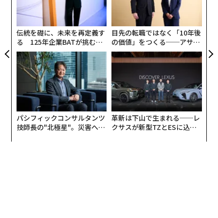
よっ
PA
伝統を礎に、未来を再定義す
目先の転職ではなく「10年後
る 125年企業BATが挑むス
の価値」をつくる──アサイ
モークレスな未来
ンの長期伴走型支援とは
パシフィックコンサルタンツ
革新は下山で生まれる──レ
技師長の"北極星"。災害への
クサスが新型TZとESに込め
無力感を乗り越え見つけた、
た「DISCOVER」の哲学
防災一筋20年の答え