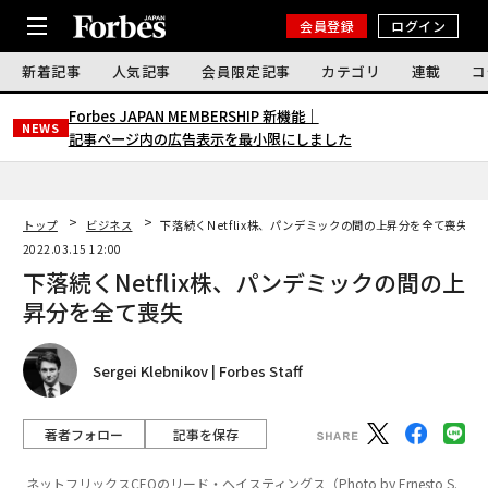
会員登録
ログイン
新着記事
人気記事
会員限定記事
カテゴリ
連載
コ
Forbes JAPAN MEMBERSHIP 新機能｜
NEWS
記事ページ内の広告表示を最小限にしました
トップ
ビジネス
下落続くNetflix株、パンデミックの間の上昇分を全て喪失
2022.03.15 12:00
下落続くNetflix株、パンデミックの間の上
昇分を全て喪失
Sergei Klebnikov | Forbes Staff
著者フォロー
記事を保存
ネットフリックスCEOのリード・ヘイスティングス（Photo by Ernesto S.