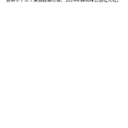
興和グループのホテル事業や施設開発の中核を担う。25
年より興和株式会社取締役専務執行役員兼エスパシオエ
ンタープライズ株式会社代表取締役社長など。
ひろと・らくしょう◎
1962年、京都・西陣生まれ。箔ア
ーティスト。西陣織に伝わる箔技術を受け継ぎ、経済産
業省認定 伝統工芸士、京都市「未来の名匠」、京都府優
秀技能者表彰「京の名工」に認定・表彰される。日本の
伝統技術を現代空間へと昇華し、国内外のホテル、神社
仏閣、建築空間で作品を展開。
Promoted by ESPACIO /photographs by Kenta Yoshizawa / text and
edited by Miyako Akiyama
関連記事
“泊まる”を超えて──エスパシオが描く、新しい日本のラグジュアリー
（前編）