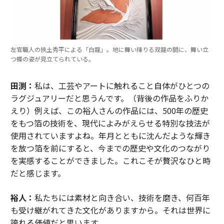
左官職人の挾土秀平による「白龍」。地に舞い降りる双龍の間に、舞い立
つ蝶の姿が見立てられている。
田渕：
私は、工芸やアートに触れること自体がひとつの
ラグジュアリーだと思うんです。（背後の作品をふりか
えり）例えば、この裕人さんの作品には、500年の歴史
をもつ箔の技術を、現代によみがえらせる特別な技法が
使用されていますよね。年月とともに沈んだような輝き
を放つ箔を前にすると、今までの歴史や文化のつながり
を実感することができました。これこそが贅沢なひと時
だと感じます。
裕人：
私たちには素材と向き合い、技術を磨き、何百年
も受け継がれてきた文化がありますから。それは世界に
誇れる価値だと思います。