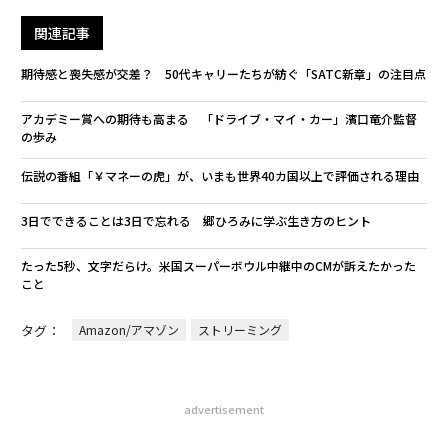
関連記事
期待感と喪失感が交差？ 50代キャリーたちが紡ぐ「SATC新章」の注目点
アカデミー賞への期待も高まる 「ドライブ・マイ・カー」濱口竜介監督
の歩み
伝説の番組「￥マネーの虎」が、いまも世界40カ国以上で評価される理由
3日でできることは3日で忘れる 郷ひろみに学ぶ生き方のヒント
たった5秒、文字だらけ。米国スーパーボウル中継中のCMが訴えたかった
こと
タグ：
Amazon/アマゾン
ストリーミング
advertisement