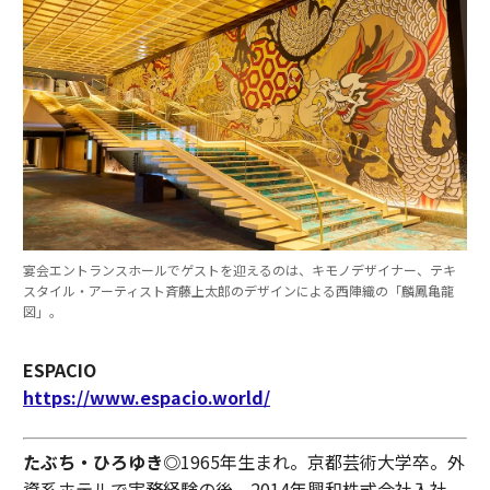
宴会エントランスホールでゲストを迎えるのは、キモノデザイナー、テキ
スタイル・アーティスト斉藤上太郎のデザインによる西陣織の「麟鳳亀龍
図」。
ESPACIO
https://www.espacio.world/
たぶち・ひろゆき◎
1965年生まれ。京都芸術大学卒。外
資系ホテルで実務経験の後、2014年興和株式会社入社。