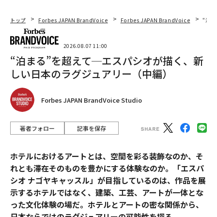
トップ
Forbes JAPAN BrandVoice
Forbes JAPAN BrandVoice
“泊
2026.08.07 11:00
“泊まる”を超えて─エスパシオが描く、新
しい日本のラグジュアリー（中編）
Forbes JAPAN BrandVoice Studio
著者フォロー
記事を保存
ホテルにおけるアートとは、空間を彩る装飾なのか、そ
れとも滞在そのものを豊かにする体験なのか。「エスパ
シオ ナゴヤキャッスル」が目指しているのは、作品を展
示するホテルではなく、建築、工芸、アートが一体とな
った文化体験の場だ。ホテルとアートの密な関係から、
日本ならではのラグジュアリーの可能性を探る。