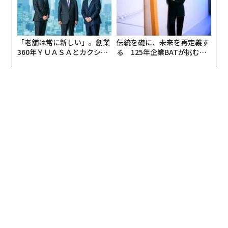
「老舗は常に新しい」。創業
伝統を礎に、未来を再定義す
360年ＹＵＡＳＡとカクシン
る 125年企業BATが挑むス
CEO田尻望が語る、AIを超え
モークレスな未来
る人の価値