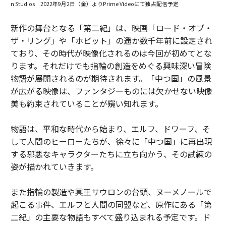
n Studios 2022年9月2日（金）よりPrime Videoにて独占配信予定
新作の舞台となる「第二紀」は、映画「ロード・オブ・
ザ・リング」や「ホビット」の遥か数千年前に設定され
ており、その時代が映像化されるのは今回が初めてとな
ります。それだけでも指輪の創造をめぐる興味深い冒険
物語が展開されるのが期待されます。「中つ国」の風景
が広がる映像は、ファンタジーものには欠かせない映像
美も約束されていることが窺い知れます。
物語は、平和な時代から始まり、エルフ、ドワーフ、そ
して人間のヒーローたちが、徐々に「中つ国」に再出現
する邪悪なキャラクターたちに立ち向かう、その試練の
姿が描かれていきます。
また指輪の製造や冥王サウロンの台頭、ヌーメノールで
起こる事件、エルフと人間の同盟など、原作にある「第
二紀」の主要な物語もすべて盛り込まれる予定です。ド