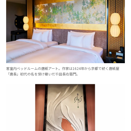
客室内ベッドルームの唐紙アート。作家は1624年から京都で続く唐紙屋
「唐長」初代の名を受け継いだ千田長右衛門。