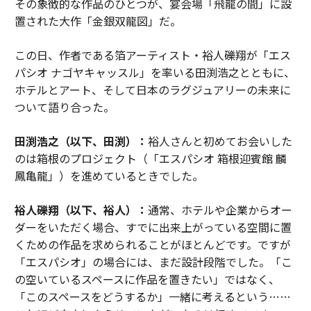
その象徴的な作品のひとつが、宴会場「飛龍の間」に設
置された大作「金銀双龍図」だ。
この日、作者である箔アーティスト・裕人礫翔が「エス
パシオ ナゴヤキャッスル」を率いる田渕浩之とともに、
ホテルとアート、そして日本のラグジュアリーの未来に
ついて語り合った。
田渕浩之（以下、田渕）：
裕人さんと初めてお会いした
のは箱根のプロジェクト（「エスパシオ 箱根迎賓館 麟
鳳亀龍」）を進めているときでした。
裕人礫翔（以下、裕人）：
通常、ホテルや企業からオー
ダーをいただく場合、すでに出来上がっている空間に置
くための作品を求められることがほとんどです。ですが
「エスパシオ」の場合には、まだ設計段階でした。「こ
の空いているスペースに作品を置きたい」ではなく、
「このスペースをどうするか」一緒に考えるという……