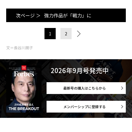
次ページ ＞
強力作品が「戦力」に
1
2
文＝長谷川朋子
2026年9月号発売中
最新号の購入はこちらから
メンバーシップに登録する