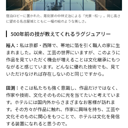
宿泊ロビーに置かれた、彫刻家の中林丈治による「光景 −松−」。同じ高さ
に望める名古屋城とともに一幅の絵のような美しさ。
500年前の技が教えてくれるラグジュアリー
裕人：
私は京都・西陣で、帯地に箔を引く職人の家に生
まれました。以来、工芸の世界にいますが、このように
作品を見ていただく機会が増えることは文化継承にもつ
ながると感じています。どんなに優れた技術でも、見て
いただけなければ存在しないのと同じですから。
田渕：
そこは私たちも強く意識し、作品だけではなく、
作家や技術、文化そのものに光を当てたいと考えていま
す。ホテルには国内外からさまざまなお客様が訪れま
す。その方々が作品に触れ、作家に興味を持ち、工芸や
文化そのものに関心をもつことで、ホテルは文化を発信
する装置になれると思うので。