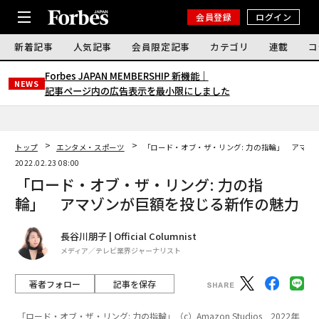
会員登録
ログイン
新着記事
人気記事
会員限定記事
カテゴリ
連載
コ
Forbes JAPAN MEMBERSHIP 新機能｜
NEWS
記事ページ内の広告表示を最小限にしました
トップ
エンタメ・スポーツ
「ロード・オブ・ザ・リング: 力の指輪」 アマゾ
2022.02.23 08:00
「ロード・オブ・ザ・リング: 力の指
輪」 アマゾンが巨額を投じる新作の魅力
長谷川朋子 | Official Columnist
メディア／テレビ業界ジャーナリスト
著者フォロー
記事を保存
「ロード・オブ・ザ・リング: 力の指輪」（c）Amazon Studios 2022年