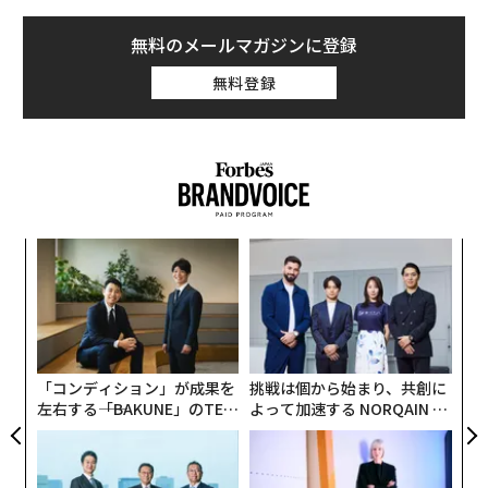
無料のメールマガジンに登録
無料登録
キ
“
か。
シ
キャ
グ
A
R S
顧客
pa
な
「コンディション」が成果を
挑戦は個から始まり、共創に
左右する――「BAKUNE」のTEN
よって加速する NORQAIN JA
TIALが支える「挑戦者の明
PAN 特別座談会
日」