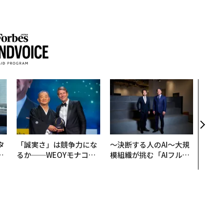
挑戦
創に
QAI
タ
「誠実さ」は競争力にな
〜決断する人のAI〜大規
。
るか──WEOYモナコで
模組織が挑む「AIフル実
越
見た、くら寿司の経営哲
装」“使う”企業から“動
0
学
く”企業へ【NTTドコモ
ビジネス×PwC】