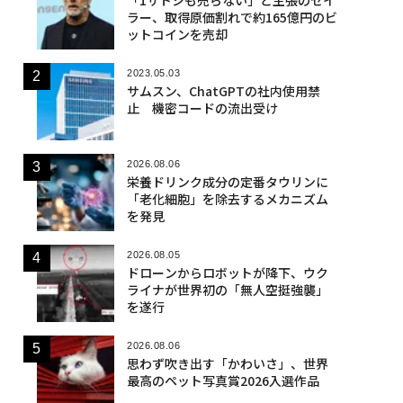
ラー、取得原価割れで約165億円のビ
ットコインを売却
2023.05.03
サムスン、ChatGPTの社内使用禁
止 機密コードの流出受け
2026.08.06
栄養ドリンク成分の定番タウリンに
「老化細胞」を除去するメカニズム
を発見
2026.08.05
ドローンからロボットが降下、ウク
ライナが世界初の「無人空挺強襲」
を遂行
2026.08.06
思わず吹き出す「かわいさ」、世界
最高のペット写真賞2026入選作品