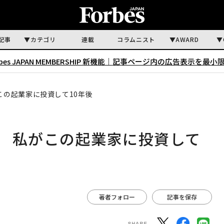
記事
カテゴリ
連載
コラムニスト
AWARD
rbes JAPAN MEMBERSHIP 新機能｜
記事ページ内の広告表示を最小
がこの起業家に投資して10年後
か 私がこの起業家に投資して
著者フォロー
記事を保存