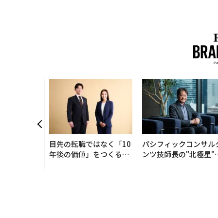
目先の転職ではなく「10
パシフィックコンサル
年後の価値」をつくる─
ンツ技師長の"北極星"
─アサインの長期伴走型
災害への無力感を乗り
支援とは
え見つけた、防災一筋2
年の答え