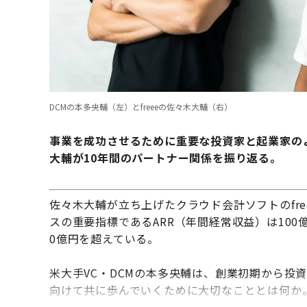
DCMの本多央輔（左）とfreeeの佐々木大輔（右）
事業を成功させるために重要な投資家と起業家のよ
大輔が10年間のパートナー関係を振り返る。
佐々木大輔が立ち上げたクラウド会計ソフトのfree
スの重要指標であるARR（年間経常収益）は100
0億円を超えている。
米大手VC・DCMの本多央輔は、創業初期から投
向けて共に歩んでいくために大切なこととは何か