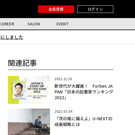
会員登録
ログイン
CAREER
SALON
EVENT
限にしました
関連記事
2021.11.25
新世代が大躍進！ Forbes JA
PAN「日本の起業家ランキング
2022」
2022.01.04
「次の風に備えよ」U-NEXTの
成長戦略とは