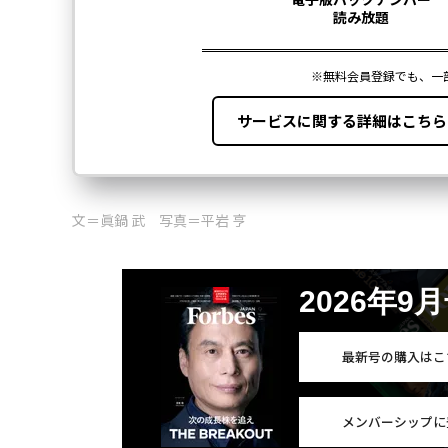
文＝眞鍋 武 写真＝平岩 亨
2026年9
最新号の購入はこ
メンバーシップに