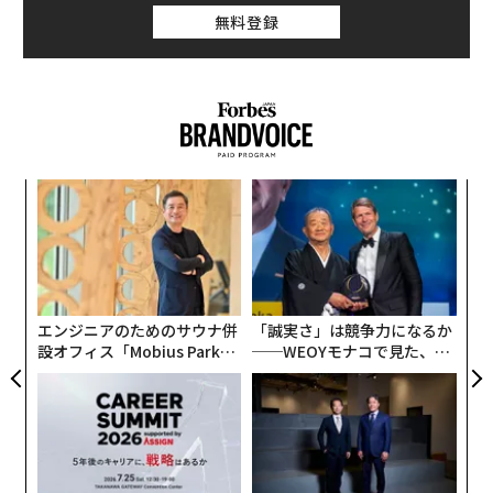
無料登録
ア
変え
の
FE
た
義す
挑
0年
むス
よっ
PA
エンジニアのためのサウナ併
「誠実さ」は競争力になるか
設オフィス「Mobius Park」
──WEOYモナコで見た、く
がオープン──タマディック
ら寿司の経営哲学
が健康経営を徹底する理由