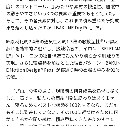
度）のコントロール、肌あたりや素材の快適性、睡眠中
の動きやすさという3つの要素が重要であると捉えた。
そして、その各要素に対し、これまで積み重ねた研究成
果を落とし込んだのが「BAKUNE Dry Pro」だ。
※3
綿素材比約2.4倍の通気性と約1.3倍の吸放湿性
が熱と
蒸れを効率的に逃がし、接触冷感のナイロン「SELFLAM
E®」×レーヨンの独自構造でひんやり滑らかな肌触りを
実現。さらに寝姿勢を前提とした独自パターン「BAKUN
E Motion Design® Pro」が寝返り時の衣服の歪みを91％
低減。
「『プロ』の名の通り、現段階の研究成果を追求し尽く
した一着です。私たちの商品開発に終わりはありませ
ん。寝るためにベストな状態を100とするなら、まだ誰
もそこに到達していない。その100に近づけるために何
ができるかを問い続け、積み重ねてきた答えのすべて
を、一段上の次元で込めたのがBAKUNE Dry Proです」