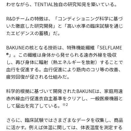
わせながら、TENTIAL独自の研究知見を築いている。
R&Dチームの特徴は、「コンディショニング科学に基づ
いた徹底した研究開発」と「高い水準の臨床試験を通じ
たエビデンスの蓄積」だ。
BAKUNEの核となる技術は、特殊機能繊維「SELFLAME
®」。この繊維は身体から発せられる遠赤外線を吸収
し、再び身体に輻射（熱エネルギーを放射）することで
血行を促進する。血行促進により筋肉のコリ等の改善、
疲労回復が促される仕組みだ。
科学的根拠に基づいて開発されたBAKUNEは、家庭用遠
赤外線血行促進衣自主基準をクリアし、一般医療機器と
※2
して届出を完了している。
さらに、臨床試験ではさまざまなデータを収集し、商品
に活かす。例えば体温に関しては、体表温度を測定する