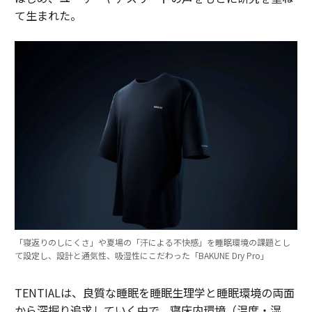
て生まれた。
「寝返りのしにくさ」や夏場の「汗による不快感」を睡眠環境の課題とし
て設定し、設計と通気性、吸湿性にこだわった「BAKUNE Dry Pro」
TENTIALは、良質な睡眠を睡眠生理学と睡眠環境の両面
から深掘り追求していく中で、寝床内環境（温度・湿