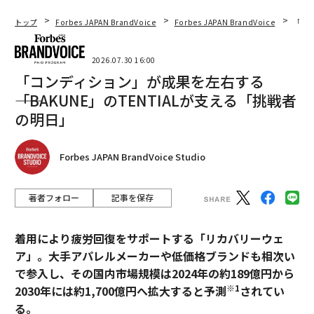
トップ
Forbes JAPAN BrandVoice
Forbes JAPAN BrandVoice
「コン
2026.07.30 16:00
「コンディション」が成果を左右する
――「BAKUNE」のTENTIALが支える「挑戦者
の明日」
Forbes JAPAN BrandVoice Studio
著者フォロー
記事を保存
着用により疲労回復をサポートする「リカバリーウェ
ア」。大手アパレルメーカーや低価格ブランドも相次い
で参入し、その国内市場規模は2024年の約189億円から
※1
2030年には約1,700億円へ拡大すると予測
されてい
る。