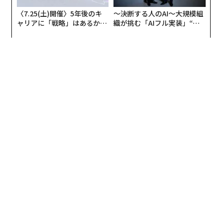
〈7.25(土)開催〉5年後のキ
〜決断する人のAI〜大規模組
ャリアに「戦略」はあるか。
織が挑む「AIフル実装」“使
トップエグゼクティブのキャ
う”企業から“動く”企業へ【N
リアに触れる1日│CAREER S
TTドコモビジネス×PwC】
UMMIT 2026