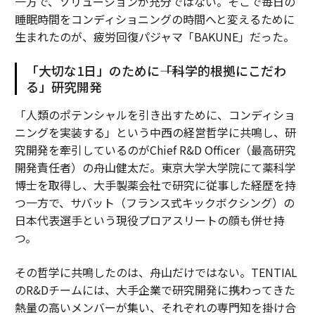
一方で、ソリューションが充分ではない。そこで毎日の
睡眠時間をコンディショニングの時間へと変えるために
生まれたのが、疲労回復パジャマ「BAKUNE」だった。
「大切な1日」のために――「科学的根拠にこだわ
る」研究開発
「人類のポテンシャルを引き出すために、コンディショ
ニングを実装する」という中西の経営哲学に共鳴し、研
究開発を牽引しているのがChief R&D Officer（最高研究
開発責任者）の舟山健太だ。東京大学大学院にて薬科学
博士を取得し、大手製薬会社で研究に従事した経歴を持
つ一方で、サバット（フランス式キックボクシング）の
日本代表選手という現役プロアスリートの顔も併せ持
つ。
その哲学に共鳴したのは、舟山だけではない。TENTIAL
のR&Dチームには、大手企業で研究開発に携わってきた
熱量の高いメンバーが集い、それぞれの専門知を掛け合