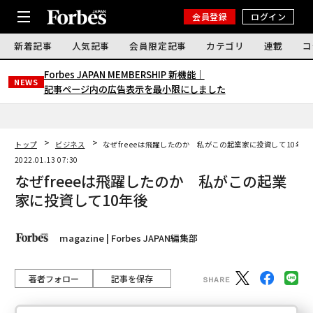
会員登録
ログイン
新着記事
人気記事
会員限定記事
カテゴリ
連載
コ
Forbes JAPAN MEMBERSHIP 新機能｜
NEWS
記事ページ内の広告表示を最小限にしました
トップ
ビジネス
なぜfreeeは飛躍したのか 私がこの起業家に投資して10年後
2022.01.13 07:30
なぜfreeeは飛躍したのか 私がこの起業
家に投資して10年後
magazine | Forbes JAPAN編集部
著者フォロー
記事を保存