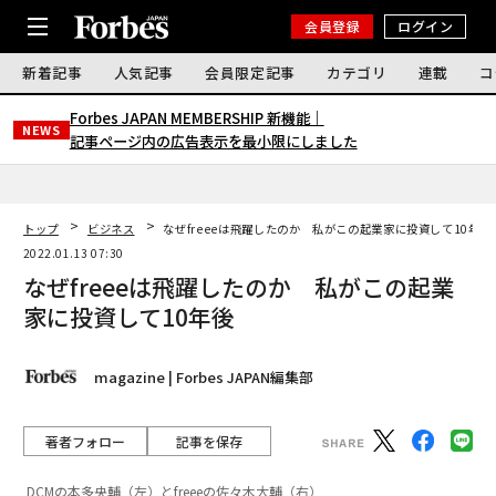
会員登録
ログイン
新着記事
人気記事
会員限定記事
カテゴリ
連載
コ
Forbes JAPAN MEMBERSHIP 新機能｜
NEWS
記事ページ内の広告表示を最小限にしました
トップ
ビジネス
なぜfreeeは飛躍したのか 私がこの起業家に投資して10年後
2022.01.13 07:30
なぜfreeeは飛躍したのか 私がこの起業
家に投資して10年後
magazine | Forbes JAPAN編集部
著者フォロー
記事を保存
DCMの本多央輔（左）とfreeeの佐々木大輔（右）