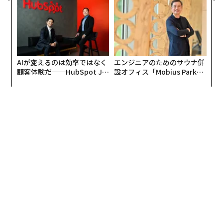
われる新たな判断軸
AIが変えるのは効率ではなく
エンジニアのためのサウナ併
顧客体験だ──HubSpot Ja
設オフィス「Mobius Park」
panが語る「Grow Better」
がオープン──タマディック
な組織のつくり方
が健康経営を徹底する理由