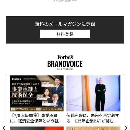
advertisement
無料のメールマガジンに登録
無料登録
ア
の
た
挑
よっ
PA
【7/8 大阪開催】事業承継
伝統を礎に、未来を再定義す
に、経済安全保障という視点
る 125年企業BATが挑むス
が加わるとき──経営者が問
モークレスな未来