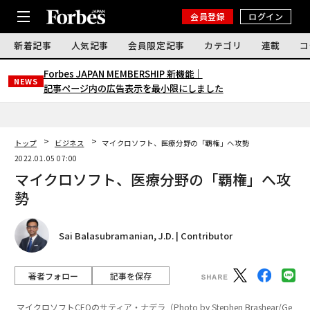
会員登録
ログイン
新着記事
人気記事
会員限定記事
カテゴリ
連載
コ
Forbes JAPAN MEMBERSHIP 新機能｜
NEWS
記事ページ内の広告表示を最小限にしました
トップ
ビジネス
マイクロソフト、医療分野の「覇権」へ攻勢
2022.01.05 07:00
マイクロソフト、医療分野の「覇権」へ攻
勢
Sai Balasubramanian, J.D. | Contributor
著者フォロー
記事を保存
マイクロソフトCEOのサティア・ナデラ（Photo by Stephen Brashear/Ge