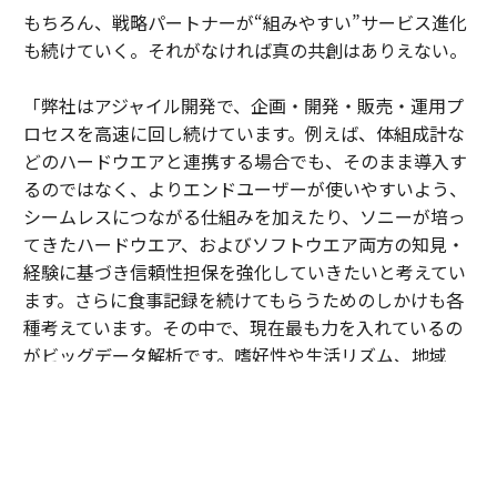
もちろん、戦略パートナーが“組みやすい”サービス進化
も続けていく。それがなければ真の共創はありえない。
「弊社はアジャイル開発で、企画・開発・販売・運用プ
ロセスを高速に回し続けています。例えば、体組成計な
どのハードウエアと連携する場合でも、そのまま導入す
るのではなく、よりエンドユーザーが使いやすいよう、
シームレスにつながる仕組みを加えたり、ソニーが培っ
てきたハードウエア、およびソフトウエア両方の知見・
経験に基づき信頼性担保を強化していきたいと考えてい
ます。さらに食事記録を続けてもらうためのしかけも各
種考えています。その中で、現在最も力を入れているの
がビッグデータ解析です。嗜好性や生活リズム、地域
性、行動変容や代謝など個々に異なる関係性などを構造
化して、サービスに取り込む壮大な挑戦を続けていま
す。他社ではなかなか取り組めない、弊社の大きな強み
だと考えています」（木下）