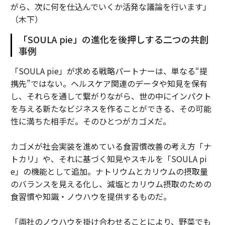
がら、次に何を仕込んでいくか活発な議論を行います」
（木下）
「SOULA pie」の進化を後押しする二つの共創
事例
「SOULA pie」が求める戦略パートナーは、単なる“提
携先”ではない。ヘルスケア関連のデータや知見を保有
し、それらを通して繋がりながら、世の中にインパクト
を与える新たなビジネスを作ることができる、その可能
性に満ちた相手だ。そのひとつがカゴメだ。
カゴメが社会実装を進めている食習慣改善の考え方「ナ
トカリ」や、それに基づく知見やスキルを「SOULA pi
e」の機能として追加。ナトリウムとカリウムの摂取量
のバランスを見える化し、減塩とカリウム摂取のための
食習慣や知識・ノウハウを提供するものだ。
「両社のノウハウを掛け合わせることにより、野菜でも