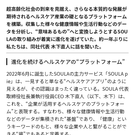
超高齢化社会の到来を見据え、さらなる本質的な発展が
期待されるヘルスケア産業の礎となるプラットフォーム
を構築。収集した様々な健康情報や生活行動などのデー
タを分析し、“意味あるもの”へと変換しようとするSOU
LAの取り組みが着実に進化を遂げていた。約一年ぶりに
私たちは、同社代表 木下直人に話を聞いた。
進化を続けるヘルスケアの“プラットフォーム”
2022年6月に誕生したSOULAの主力サービス「SOULA p
ie」は、一見すると単なる“ヘルスケアアプリ”のように
見えるが、その認識はまったく違っている。SOULA 代表
取締役社長兼執行役員CEO 木下直人（以下、木下）は、
これを、“企業が活用するヘルスケアのプラットフォー
ム”と表現する。すなわち、様々な健康情報や生活行動
などのデータが集積された“基盤”であり、「健康」とい
うキーワードのもと、様々な企業や人と繋がることがで
きる“場”でもあると定義する。