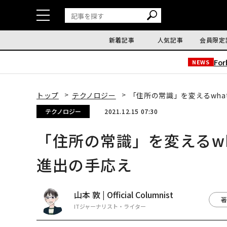
新着記事
人気記事
会員限定
Fo
NEWS
トップ
テクノロジー
「住所の常識」を変えるwhat
テクノロジー
2021.12.15 07:30
「住所の常識」を変えるwha
進出の手応え
山本 敦 | Official Columnist
著
ITジャーナリスト・ライター