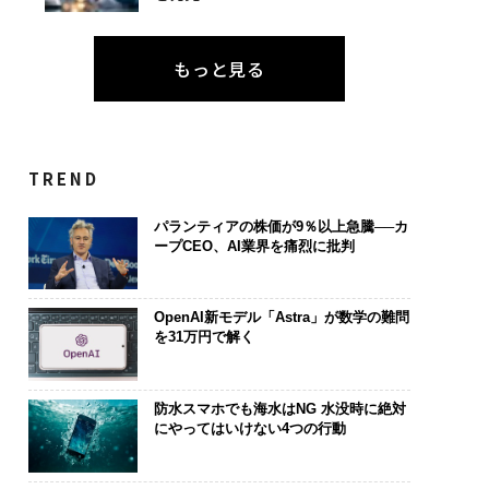
もっと見る
TREND
パランティアの株価が9％以上急騰──カ
ープCEO、AI業界を痛烈に批判
OpenAI新モデル「Astra」が数学の難問
を31万円で解く
防水スマホでも海水はNG 水没時に絶対
にやってはいけない4つの行動