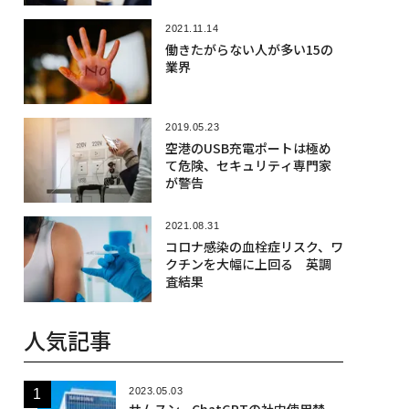
2021.11.14
働きたがらない人が多い15の
業界
2019.05.23
空港のUSB充電ポートは極め
て危険、セキュリティ専門家
が警告
2021.08.31
コロナ感染の血栓症リスク、ワ
クチンを大幅に上回る 英調
査結果
人気記事
2023.05.03
サムスン、ChatGPTの社内使用禁