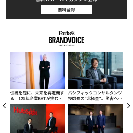
無料登録
“
シ
グ
な
術
た
ア
伝統を礎に、未来を再定義す
パシフィックコンサルタンツ
る 125年企業BATが挑むス
技師長の"北極星"。災害への
モークレスな未来
無力感を乗り越え見つけた、
防災一筋20年の答え