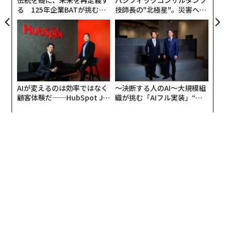
る 125年企業BATが挑むス
技師長の"北極星"。災害への
モークレスな未来
無力感を乗り越え見つけた、
防災一筋20年の答え
AIが変えるのは効率ではなく
〜決断する人のAI〜大規模組
顧客体験だ──HubSpot Ja
織が挑む「AIフル実装」“使
panが語る「Grow Better」
う”企業から“動く”企業へ【N
な組織のつくり方
TTドコモビジネス×PwC】