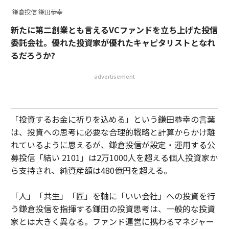
鎌倉投信 鎌田恭幸
新たに第二創業とも言えるVCファンドを立ち上げた投信
委託会社。優れた投資家が優れたキャピタリストとなれ
るだろうか?
advertisement
「投資するお金に祈りを込める」という鎌田恭幸の言葉
は、投資への思考に必要な合理的戦略と計算からかけ離
れているように思えるが、鎌倉投信が設定・運用する公
募投信「結い 2101」は2万1000人を超える個人投資家か
ら支持され、純資産額は480億円を超える。
「人」「共生」「匠」を軸に「いい会社」への投資を行
う鎌倉投信を指揮する鎌田の投資思考は、一般的な投資
家とは大きく異なる。ファンド運営に携わるマネジャー