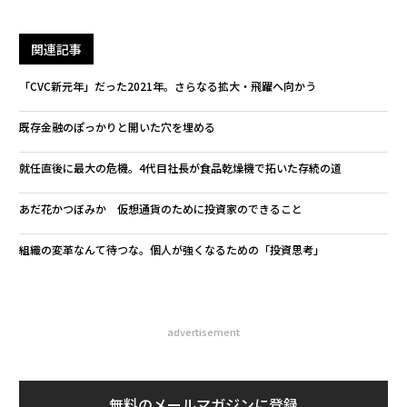
関連記事
「CVC新元年」だった2021年。さらなる拡大・飛躍へ向かう
既存金融のぽっかりと開いた穴を埋める
就任直後に最大の危機。4代目社長が食品乾燥機で拓いた存続の道
あだ花かつぼみか 仮想通貨のために投資家のできること
組織の変革なんて待つな。個人が強くなるための「投資思考」
advertisement
無料のメールマガジンに登録