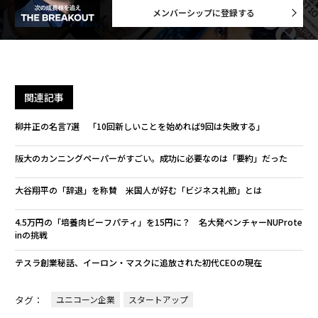
メンバーシップに登録する
関連記事
柳井正の名言7選 「10回新しいことを始めれば9回は失敗する」
阪大のカンニングペーパーがすごい。成功に必要なのは「要約」だった
大谷翔平の「辞退」を称賛 米国人が好む「ビジネス礼節」とは
4.5万円の「培養肉ビーフパティ」を15円に？ 名大発ベンチャーNUProte
inの挑戦
テスラ創業秘話、イーロン・マスクに追放された初代CEOの現在
タグ：
ユニコーン企業
スタートアップ