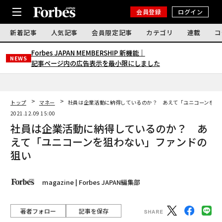
会員登録
ログイン
新着記事
人気記事
会員限定記事
カテゴリ
連載
コ
Forbes JAPAN MEMBERSHIP 新機能｜
NEWS
記事ページ内の広告表示を最小限にしました
トップ
マネー
社員は企業活動に納得しているのか？ あえて「ユニコーンを狙
2021.12.09 15:00
社員は企業活動に納得しているのか？ あ
えて「ユニコーンを狙わない」ファンドの
狙い
magazine | Forbes JAPAN編集部
著者フォロー
記事を保存