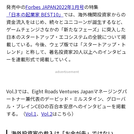
発売中の
Forbes JAPAN2022年1月号
の特集
「日本の起業家 BEST10」
では、海外機関投資家からの
資金流入をはじめ、続々とユニコーンが誕生するなど、
ゲームチェンジさなかの「新たなフェーズ」に突入した
日本のスタートアップ・エコシステムの全貌について掲
載している。今後、ウェブ版では「スタートアップ・ト
レンド」と称して、著名投資家20人以上へのインタビュ
ーを連載形式で掲載していく。
advertisement
Vol.3では、Eight Roads Ventures Japanマネージングパ
ートナー兼代表のデービッド・ミルスタイン、グローバ
ル・ブレインCEOの百合本安彦へのインタビューを掲載
する。（
Vol.1
、
Vol.2
はこちら）
海外投資家の参入は「お金が先」ではない