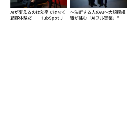
AIが変えるのは効率ではなく
〜決断する人のAI〜大規模組
顧客体験だ──HubSpot Ja
織が挑む「AIフル実装」“使
panが語る「Grow Better」
う”企業から“動く”企業へ【N
な組織のつくり方
TTドコモビジネス×PwC】