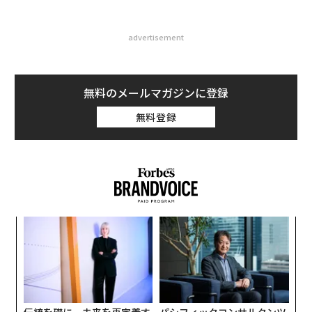
advertisement
無料のメールマガジンに登録
無料登録
“
シ
グ
な
術
た
ア
伝統を礎に、未来を再定義す
パシフィックコンサルタンツ