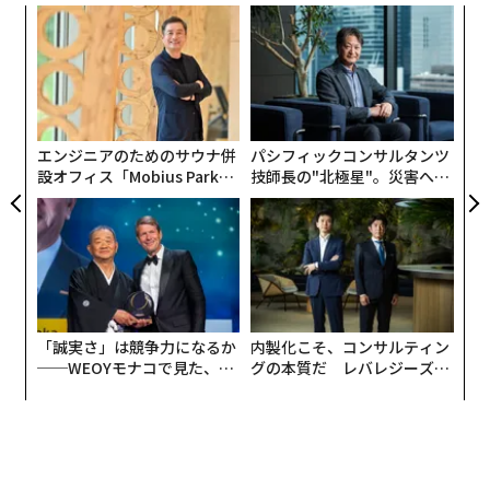
〜
金
個
〜
ェ
織
う
T
エンジニアのためのサウナ併
パシフィックコンサルタンツ
設オフィス「Mobius Park」
技師長の"北極星"。災害への
がオープン──タマディック
無力感を乗り越え見つけた、
が健康経営を徹底する理由
防災一筋20年の答え
「誠実さ」は競争力になるか
内製化こそ、コンサルティン
──WEOYモナコで見た、く
グの本質だ レバレジーズが
ら寿司の経営哲学
実践する、次世代ファームの
全貌