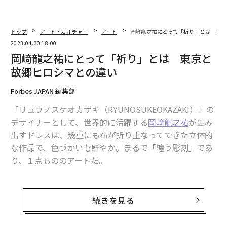
トップ
アート・カルチャー
アート
岡﨑龍之祐にとって「祈り」とは 東京
2023.04.30 18:00
岡﨑龍之祐にとって「祈り」とは 東京と
故郷ヒロシマとの違い
Forbes JAPAN 編集部
「リュウノスケオカザキ（RYUNOSUKEOKAZAKI）」の
デザイナーとして、世界的に活躍する
岡﨑龍之祐
が生み
出すドレスは、幾重にも布が折り重なってできた立体的
な作品で、色づかいも鮮やか。まるで「纏う彫刻」であ
り、１点もののアートだ。
そんな唯一無二の作品は、どのようにして生まれるのだ
ろうか。岡﨑によると、デザイン画は描かず、手を動か
続きを見る
しながら思うままに造形していく。こうした一連の制作
行為自体が「祈り」につながるのだという。