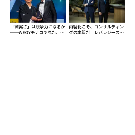
「大鳥居は秩序だっていて、意志を感じるんです。強い
意志を持つものはシンメトリーになっている、という考
えから作品にも取り入れています。シンメトリーにする
ことで、宇宙にもつながるような、人を惹きつける印象
「誠実さ」は競争力になるか
内製化こそ、コンサルティン
になります」
──WEOYモナコで見た、く
グの本質だ レバレジーズが
ら寿司の経営哲学
実践する、次世代ファームの
全貌
Getty Images