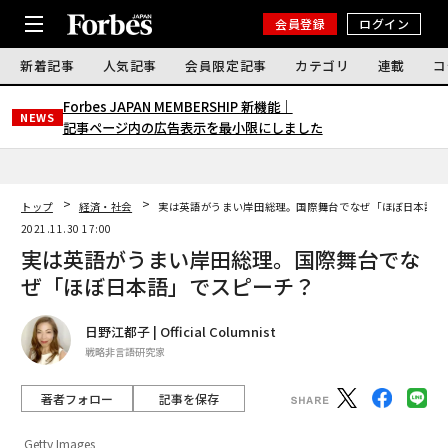
会員登録
ログイン
新着記事
人気記事
会員限定記事
カテゴリ
連載
コ
Forbes JAPAN MEMBERSHIP 新機能｜
NEWS
記事ページ内の広告表示を最小限にしました
トップ
経済・社会
実は英語がうまい岸田総理。国際舞台でなぜ「ほぼ日本語」
2021.11.30 17:00
実は英語がうまい岸田総理。国際舞台でな
ぜ「ほぼ日本語」でスピーチ？
日野江都子 | Official Columnist
戦略非言語研究家
著者フォロー
記事を保存
Getty Images