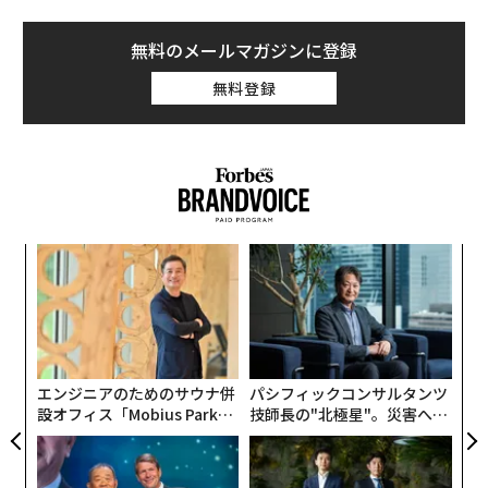
本記事では、この「祈り」という行為について、岡﨑の
無料のメールマガジンに登録
ルーツを探りながら紐解いていく。
無料登録
原点は厳島神社の大鳥居
岡﨑は1995年、世界文化遺産の「宮島」を有する広島県
廿日市市に生まれ、高校時代までを過ごした。
「幼少期は厳島神社の大鳥居を眺めながら、対岸で釣り
〜
を楽しんでいました」と振り返るように、豊かな自然に
金
囲まれ、神道やアニミズムがいつも身近にある環境だっ
個
〜
ェ
た。
織
う
T
昔から特に大鳥居はお気に入りで、幼稚園時代にはダン
エンジニアのためのサウナ併
パシフィックコンサルタンツ
ボール工作で再現したという。岡﨑の作品にシンメトリ
設オフィス「Mobius Park」
技師長の"北極星"。災害への
ーが多いのは、こうした幼少期の経験にも由来する。
がオープン──タマディック
無力感を乗り越え見つけた、
が健康経営を徹底する理由
防災一筋20年の答え