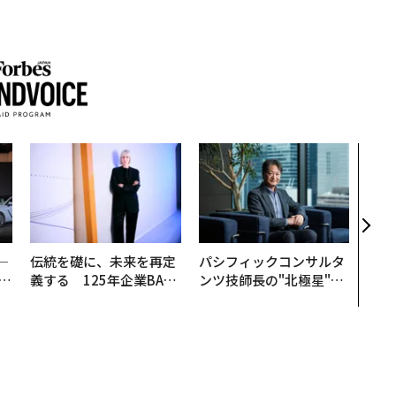
〜決
模組
装」
く”
ビジ
─
伝統を礎に、未来を再定
パシフィックコンサルタ
E
義する 125年企業BAT
ンツ技師長の"北極星"。
が挑むスモークレスな未
災害への無力感を乗り越
来
え見つけた、防災一筋20
年の答え