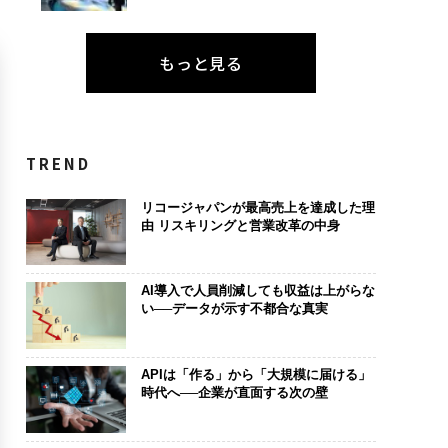
もっと見る
TREND
リコージャパンが最高売上を達成した理
由 リスキリングと営業改革の中身
AI導入で人員削減しても収益は上がらな
い──データが示す不都合な真実
APIは「作る」から「大規模に届ける」
時代へ──企業が直面する次の壁