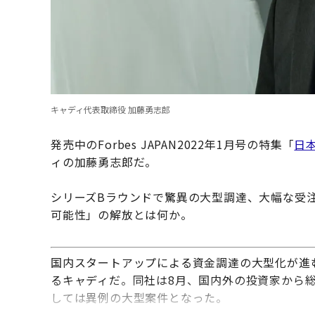
キャディ代表取締役 加藤勇志郎
発売中のForbes JAPAN2022年1月号の特集「
日
ィの加藤勇志郎だ。
シリーズBラウンドで驚異の大型調達、大幅な受
可能性」の解放とは何か。
国内スタートアップによる資金調達の大型化が進む
るキャディだ。同社は8月、国内外の投資家から総
しては異例の大型案件となった。