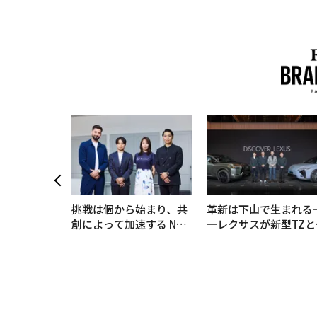
挑戦は個から始まり、共
革新は下山で生まれる
創によって加速する NOR
─レクサスが新型TZと
QAIN JAPAN 特別座談会
Sに込めた「DISCOVE
R」の哲学