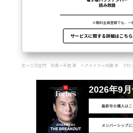
文＝三河主門 写真＝平岩 享 ヘアメイク＝内藤 歩 プロッ
2026年9
最新号の購入はこ
メンバーシップに