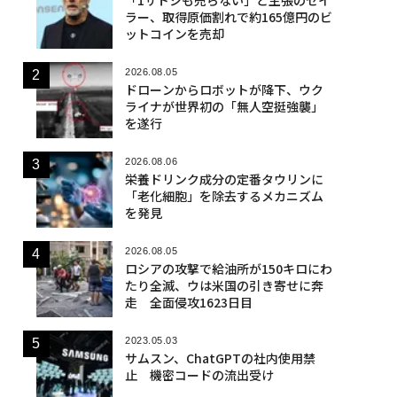
ラー、取得原価割れで約165億円のビ
ットコインを売却
2026.08.05
ドローンからロボットが降下、ウク
ライナが世界初の「無人空挺強襲」
を遂行
2026.08.06
栄養ドリンク成分の定番タウリンに
「老化細胞」を除去するメカニズム
を発見
2026.08.05
ロシアの攻撃で給油所が150キロにわ
たり全滅、ウは米国の引き寄せに奔
走 全面侵攻1623日目
2023.05.03
サムスン、ChatGPTの社内使用禁
止 機密コードの流出受け