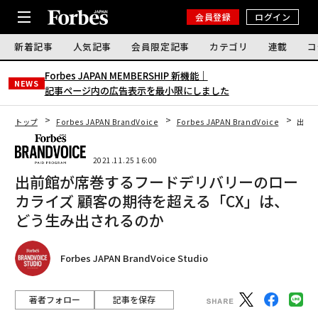
会員登録
ログイン
新着記事
人気記事
会員限定記事
カテゴリ
連載
コ
Forbes JAPAN MEMBERSHIP 新機能｜
NEWS
記事ページ内の広告表示を最小限にしました
トップ
Forbes JAPAN BrandVoice
Forbes JAPAN BrandVoice
出前
2021.11.25 16:00
出前館が席巻するフードデリバリーのロー
カライズ 顧客の期待を超える「CX」は、
どう生み出されるのか
Forbes JAPAN BrandVoice Studio
著者フォロー
記事を保存