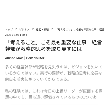
トップ
ビジネス
経営・戦略
「考えること」こそ最も重要な仕事 経営幹
2026.08.06 16:54
「考えること」こそ最も重要な仕事 経営
幹部が戦略的思考を取り戻すには
Allison Mais | Contributor
多くの経営幹部が戦略を見失うのは、ビジョンを欠いて
いるからではない。実行の要請が、戦略的思考に必要な
余白を着実に奪っていくからである。
私の経験では、これは今日の上級リーダーが直面する課
題の中でも、最も過小評価されているものの1つであ
る。問題は、戦略計画や計画策定セッション、経営幹部
向けリトリートが不足していることではない。問題は、