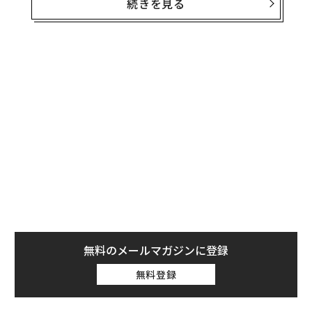
続きを見る
多くのリーダーが、緊急性が内省を常に上回る環境で仕
事をしていることにある。
その結果、リーダーシップのパラドックスが生じる。経
営幹部が責任を担えば担うほど、未来について考える時
間は少なくなっていくのだ。
以前の記事で、私は「
チーフ・ファイヤーファイター問題
」と呼ぶものについ
て論じた。これは、オペレーションを担うリーダーがエ
スカレーション、承認、危機管理のサイクルに陥ってし
まう傾向を指す。火消しは生産的に感じられるかもしれ
ないが、多くの場合、戦略的リーダーシップの犠牲の上
に成り立っている。
無料のメールマガジンに登録
無料登録
そこで問われるのは、経営幹部はいかにして戦略的に考
える能力を取り戻すのか、ということだ。