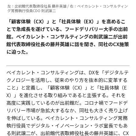
左：出前館代表取締役社長 藤井英雄 / 右：ベイカレント・コンサルティン
グ常務執行役員CDO 則武譲二
「顧客体験（CX）」と「社員体験（EX）」を高めるこ
とで急成長を遂げている、フードデリバリー大手の出前
館。
ベイカレント・コンサルティングの則武譲二が出前
館代表取締役社長の藤井英雄に話を聞き、同社のCX施策
に迫った。
ベイカレント・コンサルティングは、DXを「デジタルテ
クノロジーを活用し、従来のやり方を抜本的に変革する
こと」と定義し、「顧客体験（CX）」と「社員体験（E
X）」を進化させる取り組みであると主張する。それを
高度に実践しているのが出前館だ。コロナ禍でフードデ
リバリー市場が急拡大するなか、同社も大きく売り上げ
を伸ばしている。ベイカレント・コンサルティング常務
執行役員でデジタル・イノベーション・ラボ室長でもあ
る則武譲二が、出前館代表取締役社長の藤井英雄に、CX