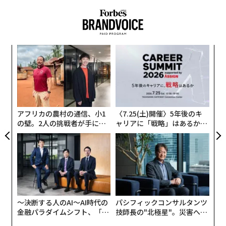
戦略には余白が必要である
戦略的思考は、会議と会議の合間に生まれるものではな
い。過密な予定表や、空になった受信箱の副産物でもな
目
い。戦略には余白が必要である。
の
ン
【
難しいのは、ほとんどの組織が意図せずしてその余白を
に
なくすように設計されていることだ。リーダーは、即応
が
性、対応可能性、即時の問題解決によって評価される。
わ
アフリカの農村の通信、小1
〈7.25(土)開催〉5年後のキ
こうした期待は時間とともに、絶え間ない活動が有効性
の壁。2人の挑戦者が手にし
ャリアに「戦略」はあるか。
と取り違えられる文化を生み出す。
た「次なる武器」
トップエグゼクティブのキャ
リアに触れる1日│CAREER S
UMMIT 2026
おそらく最も重要な違いは、活動とインパクトは同じで
はないという点である。
リーダーが長期的な価値を創造するためには、新たなリ
〜決断する人のAI〜AI時代の
パシフィックコンサルタンツ
スクを見極め、機会を評価し、前提を問い直し、組織内
金融パラダイムシフト、「超
技師長の"北極星"。災害への
および業界全体の動向をつなげて考える時間を、意識的
個別化」の核心 【MUFG×ウ
無力感を乗り越え見つけた、