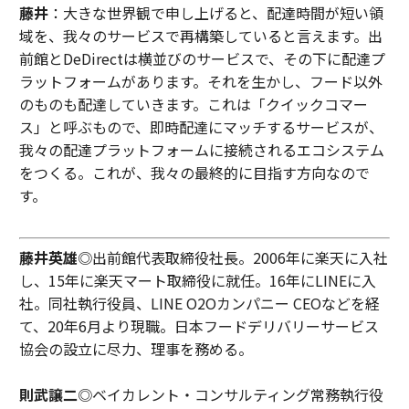
藤井
：大きな世界観で申し上げると、配達時間が短い領
域を、我々のサービスで再構築していると言えます。出
前館とDeDirectは横並びのサービスで、その下に配達プ
ラットフォームがあります。それを生かし、フード以外
のものも配達していきます。これは「クイックコマー
ス」と呼ぶもので、即時配達にマッチするサービスが、
我々の配達プラットフォームに接続されるエコシステム
をつくる。これが、我々の最終的に目指す方向なので
す。
藤井英雄
◎出前館代表取締役社長。2006年に楽天に入社
し、15年に楽天マート取締役に就任。16年にLINEに入
社。同社執行役員、LINE O2Oカンパニー CEOなどを経
て、20年6月より現職。日本フードデリバリーサービス
協会の設立に尽力、理事を務める。
則武譲二
◎ベイカレント・コンサルティング常務執行役