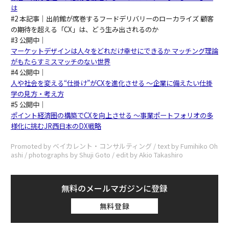
は
#2 本記事｜出前館が席巻するフードデリバリーのローカライズ 顧客
の期待を超える「CX」は、どう生み出されるのか
#3 公開中｜
マーケットデザインは人々をどれだけ幸せにできるか マッチング理論
がもたらすミスマッチのない世界
#4 公開中｜
人や社会を変える“仕掛け”がCXを進化させる 〜企業に備えたい仕掛
学の見方・考え方
#5 公開中｜
ポイント経済圏の構築でCXを向上させる ～事業ポートフォリオの多
様化に挑むJR西日本のDX戦略
Promoted by ベイカレント・コンサルティング / text by Fumihiko Oh
ashi / photographs by Shuji Goto / edit by Akio Takashiro
無料のメールマガジンに登録
無料登録