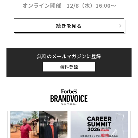
オンライン開催｜12/8（水）16:00〜
▶ イベントに申し込む【視聴無料】
続きを見る
無料のメールマガジンに登録
「スモール・ジャイアンツ」は、売り上げの大きさや従
業員数という「規模」のモノサシではなく、未来を拓く
無料登録
ユニークな取り組みやビジネスモデル、プロダクト・サ
ービスをいかに展開しているかによって企業の真価をは
かるForbes JAPANの
名物企画
。アワードでは、ベンチ
ャー型事業承継やマクアケ、野村證券など、日本全国に
ネットワークをもつ企業・団体の協力のもと、独自の存
在意義や付加価値を創出し、グローバル規模での活躍や
模組
パ
地域への貢献といった、ひときわ大きな輝きを放つ「小
“使
技
【N
無
さな巨人」を発掘・表彰する。
─レ
C】
防
込め