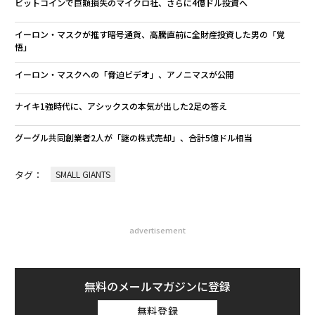
ビットコインで巨額損失のマイクロ社、さらに4億ドル投資へ
イーロン・マスクが推す暗号通貨、高騰直前に全財産投資した男の「覚
悟」
イーロン・マスクへの「脅迫ビデオ」、アノニマスが公開
ナイキ1強時代に、アシックスの本気が出した2足の答え
グーグル共同創業者2人が「謎の株式売却」、合計5億ドル相当
タグ：
SMALL GIANTS
advertisement
無料のメールマガジンに登録
無料登録