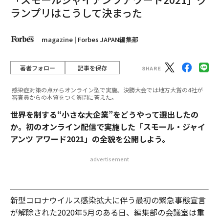
＊プログラムや出演者は予告なく変更となる可能性がご
ランプリはこうして決まった
ざいます
magazine | Forbes JAPAN編集部
オンライン開催｜12/8（水）16:00〜
著者フォロー
記事を保存
▶ イベントに申し込む【視聴無料】
感染症対策の点からオンライン型で実施。決勝大会では地方大賞の4社が
審査員からの本質をつく質問に答えた。
世界を制する“小さな大企業”をどうやって選出したの
か。初のオンライン配信で実施した「スモール・ジャイ
アンツ アワード2021」の全貌を公開しよう。
編集＝Forbes JAPAN 編集部
advertisement
2026年9月号発売中
新型コロナウイルス感染拡大に伴う最初の緊急事態宣言
が解除された2020年5月のある日、編集部の会議室は重
最新号の購入はこちらから