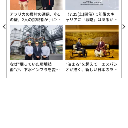
地方予選からの勝ち抜き戦で開催した前回大会では、半
導体検査装置などに不可欠な素材である光学単結晶を手
アフリカの農村の通信、小1
〈7.25(土)開催〉5年後のキ
がける山梨県の
オキサイド
がグランプリを獲得。同社は
の壁。2人の挑戦者が手にし
ャリアに「戦略」はあるか。
た「次なる武器」
トップエグゼクティブのキャ
今年4月、東証マザーズに上場し、2022年2月期の業績予
〜
リアに触れる1日│CAREER S
想を上方修正するなど、受賞後も大きな躍進を続けてい
金
UMMIT 2026
る。
［昨年の受賞者一覧はこちら］
個
ェ
なぜ“眠っていた環境技
“泊まる”を超えて─エスパシ
術”が、下水インフラを変え
オが描く、新しい日本のラグ
たのか──産総研×月島JFE
ジュアリー（中編）
アクアソリューションの10年
グランプリ受賞者は『Forbes JAPAN』本誌表紙を飾る。果たして今年のグランプ
リは誰の手に。
第5回を迎えた今回は、全国100社以上の受賞候補のなか