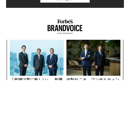
キ
「老舗は常に新しい」。創業
内製化こそ、コンサルティン
“
か。
360年ＹＵＡＳＡとカクシン
グの本質だ レバレジーズが
オ
キャ
CEO田尻望が語る、AIを超え
実践する、次世代ファームの
ジ
エ
R S
る人の価値
全貌
チ
ェ