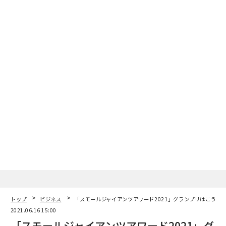
ションに挑みます！
18:30頃〜 「ポストコロナのファン作りとブランド戦
略」
ゲスト 独立研究家／著作家／パブリックスピーカー 山
口周
協同商事 コエドブルワリー 代表 朝霧重治
19:20頃〜 プレゼンテーションの結果発表
19:40頃 配信終了
▶︎視聴方法：視聴申し込み後、視聴URLをお送りします
トップ
ビジネス
「スモールジャイアンツアワード2021」グランプリはこうし
▶︎参加費：無料
2021.06.16 15:00
「スモールジャイアンツアワード2021」グ