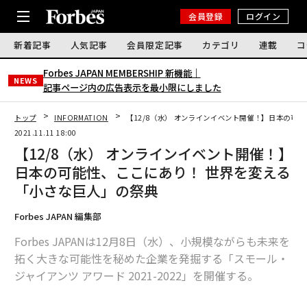
会員登録
ログイン
新着記事
人気記事
会員限定記事
カテゴリ
連載
コ
Forbes JAPAN MEMBERSHIP 新機能｜
NEWS
記事ページ内の広告表示を最小限にしました
トップ
INFORMATION
【12/8（水） オンラインイベント開催！】日本の可
2021.11.11 18:00
【12/8（水） オンラインイベント開催！】
日本の可能性、ここにあり！ 世界を変える
「小さな巨人」の祭典
Forbes JAPAN 編集部
Forbes JAPANは12月8日（水）、小規模ながらも未来を
拓く大きな可能性を秘めた企業を発掘する「スモール・
ジャイアンツ アワード 2021-2022」を開催する。