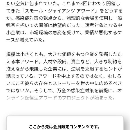
たい空気に包まれていた。これまで3回にわたり開催し
てきた「スモール・ジャイアンツ アワード」をどうする
メンバーシップに登録する
か。感染症対策の観点から、物理的な会場を使用し一般
観客を招いての開催は絶望的だった。選考対象となる中
小企業は、市場環境の急変を受けて、業績が悪化するケ
ースが増えていた。
関連記事
規模は小さくとも、大きな価値をもつ企業を発掘したた
える本アワード。人材や設備、資金など、大きな制約を
「スモールジャイアンツアワード2021」グランプリはこうして決まった
抱えながら飛躍した企業には、逆境を克服するヒントが
詰まっている。アワードを中止するのではなく、むしろ
ザッカーバーグの記録に迫る29歳の起業家、資産3兆円に
いまこそ彼らの存在とストーリーを世の中に広めるべき
松山英樹を率いた新世代コーチ、目澤秀憲の指導論
ではないか。そうして、万全の感染症対策を前提に、オ
ンライン配信型アワードのプロジェクトが始まった。
IT起業家から石鹸工業へ。木村社長が「人を信じる」経営で手に入れたも
の
貴重だが見逃されがちなリーダーの「聞く力」 3つの習得法