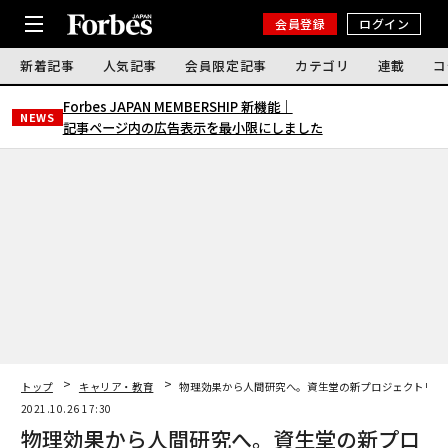
会員登録
ログイン
新着記事
人気記事
会員限定記事
カテゴリ
連載
コ
Forbes JAPAN MEMBERSHIP 新機能｜
NEWS
記事ページ内の広告表示を最小限にしました
トップ
キャリア・教育
物理効果から人間研究へ。資生堂の新プロジェクトリー
2021.10.26 17:30
物理効果から人間研究へ。資生堂の新プロ