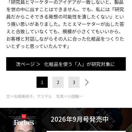
「研究員とマーケターのアイデアが一致しないと、製品
を世の中に出すことはできません。でも、私には『研究
員だからこそできる発想の可能性を潰したくない』とい
う強い思いがありました。たとえマーケターが出した答
えと合致していなくても、規模が小さくてもいいから、
お客様と対話しながらその人に合った化粧品をつくりた
いとずっと思っていたんです」
次ページ ＞
化粧品を使う「人」が研究対象に
1
2
3
文＝松崎美和子、アステル 写真＝小田駿一
2026年9月号発売中