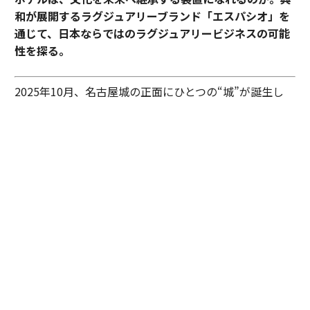
和が展開するラグジュアリーブランド「エスパシオ」を
通じて、日本ならではのラグジュアリービジネスの可能
性を探る。
2025年10月、名古屋城の正面にひとつの“城”が誕生し
た。あの有名な金のシャチホコこそ冠してはいないが、
石組みの壁の上に、御殿風の建築が積み重ねられたさま
はまさに現代の城。長年、名古屋城を“金城”と呼び親し
んできた名古屋の人々も少なからず驚いたに違いない。
その“城”とは、「エスパシオ ナゴヤキャッスル」。大手
総合商社であり、医薬品・光学機器メーカーとしても知
られる興和が手がけたラグジュアリーホテルだ。
しかし、興和がホテルを手がけるとは少々意外な気もす
るが……同社で取締役専務執行役員としてホスピタリテ
ィ事業を統括する田渕浩之が語る。