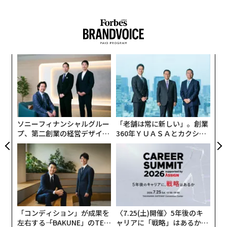
代の
“
「超
オ
×ウ
ジ
「
─
ら
ソニーフィナンシャルグルー
「老舗は常に新しい」。創業
プ、第二創業の経営デザイン
360年ＹＵＡＳＡとカクシン
──カギは意志を引き出し、
CEO田尻望が語る、AIを超え
束ね、共創すること
る人の価値
「コンディション」が成果を
〈7.25(土)開催〉5年後のキ
左右する――「BAKUNE」のTEN
ャリアに「戦略」はあるか。