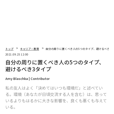
翻訳＝梅田智世/ガリレオ
2026年9月号発売中
トップ
キャリア・教育
自分の周りに置くべき人の5つのタイプ、避けるべき3
最新号の購入はこちらから
2021.09.25 12:00
自分の周りに置くべき人の5つのタイプ、
メンバーシップに登録する
避けるべき3タイプ
Amy Blaschka | Contributor
私の友人はよく「決めてはいつも環境だ」と述べてい
る。環境（あなたが日頃交流する人を含む）は、思って
関連記事
いるよりもはるかに大きな影響を、良くも悪くも与えて
いる。
自分の周りに置くべき人の5つのタイプ、避けるべき3タイプ