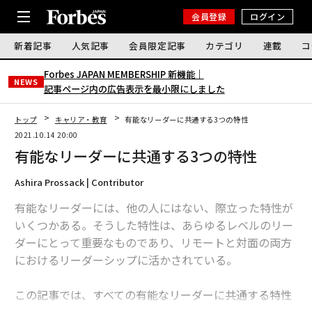
会員登録
ログイン
新着記事
人気記事
会員限定記事
カテゴリ
連載
コ
Forbes JAPAN MEMBERSHIP 新機能｜
NEWS
記事ページ内の広告表示を最小限にしました
トップ
キャリア・教育
有能なリーダーに共通する3つの特性
2021.10.14 20:00
有能なリーダーに共通する3つの特性
Ashira Prossack | Contributor
有能なリーダーには、他の人にはない、際立った特性が
いくつかある。そうした特性は、あらゆるレベルのリー
ダーにとって重要なものであり、リモートと対面の両方
におけるリーダーシップに活かされている。
この記事では、すべての有能なリーダーに共通する特性