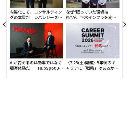
ン
内製化こそ、コンサルティン
なぜ“眠っていた環境技
グの本質だ レバレジーズが
術”が、下水インフラを変え
実践する、次世代ファームの
たのか──産総研×月島JFE
全貌
アクアソリューションの10年
AIが変えるのは効率ではなく
〈7.25(土)開催〉5年後のキ
顧客体験だ──HubSpot Ja
ャリアに「戦略」はあるか。
panが語る「Grow Better」
トップエグゼクティブのキャ
な組織のつくり方
リアに触れる1日│CAREER S
UMMIT 2026
翻訳・編集＝出田静
2026年9月号発売中