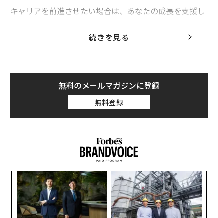
コロナ後も「二度と戻ってこない」職業とは？
キャリアを前進させたい場合は、あなたの成長を支援し
てくれる人を周囲に集め、そうではない人を避けるのが
史上最も危険な「iPhone接続ケーブル」が発売、悪用の懸念
合理的だ。
続きを見る
今、ロサンゼルスで「干し柿」が絶賛される理由
ここでは自分の周囲に置いておくべき5つのタイプの人
を紹介する。
800万円で背を伸ばす手術。「15センチ高くなる」に予約殺到
無料のメールマガジンに登録
タグ：
リーダー/リーダーシップ
無料登録
advertisement
【
に
が
目
わ
の