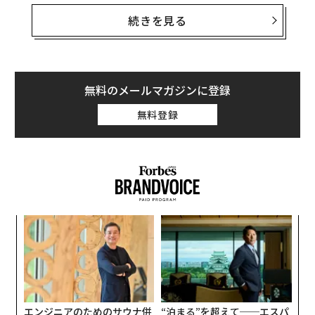
を紹介しよう。すべてを網羅できているわけではない
が、重要な特性を3つ挙げてみた。
続きを見る
優れたコミュニケーションスキル
無料のメールマガジンに登録
コミュニケーションとは、「話すこと」をはるかに越え
無料登録
たものだ。話すことはコミュニケーションの主要な要素
のひとつだが、人の話を聞く、文章を書く、さらには、
ボディランゲージなどの言葉によらない合図も、重要さ
ではけっしてひけをとらない。有能なリーダーになるに
は、そうしたコミュニケーション要素がすべてマスター
されていなければならない。
挑
よっ
PA
な
術
た
ア
エンジニアのためのサウナ併
“泊まる”を超えて──エスパ