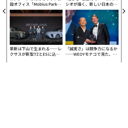
設オフィス「Mobius Park」
シオが描く、新しい日本のラ
がオープン──タマディック
グジュアリー（前編）
が健康経営を徹底する理由
革新は下山で生まれる──レ
「誠実さ」は競争力になるか
クサスが新型TZとESに込め
──WEOYモナコで見た、く
た「DISCOVER」の哲学
ら寿司の経営哲学