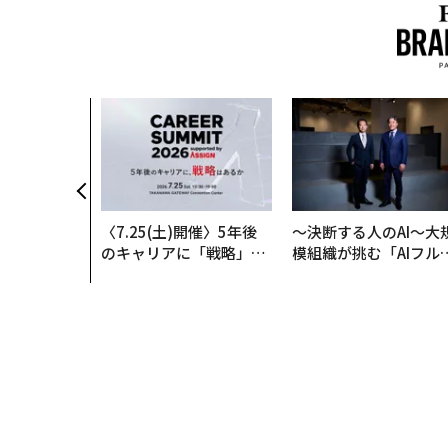
いた環境技
インフラを
──産総研×
クアソリュー
年
〈7.25(土)開催〉5年後
〜決断する人のAI〜大
のキャリアに「戦略」は
模組織が挑む「AIフル
あるか。トップエグゼク
装」“使う”企業から“
ティブのキャリアに触れ
く”企業へ【NTTドコ
る1日│CAREER SUMMI
ビジネス×PwC】
T 2026