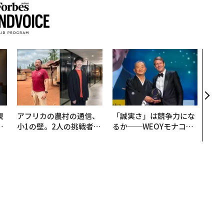
目先
年後
─ア
支援
規
アフリカの農村の通信、
「誠実さ」は競争力にな
実
小1の壁。2人の挑戦者が
るか──WEOYモナコで
動
手にした「次なる武器」
見た、くら寿司の経営哲
モ
学