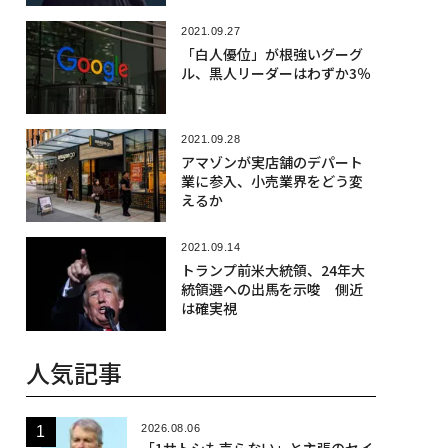
2021.09.27
「白人優位」が根強いグーグ
ル、黒人リーダーはわずか3％
2021.09.28
アマゾンが実店舗のデパート
業に参入、小売業界をどう変
えるか
2021.09.14
トランプ前米大統領、24年大
統領選への出馬を示唆 側近
は確実視
人気記事
2026.08.06
「1サトシも売らない」と主張のセイ