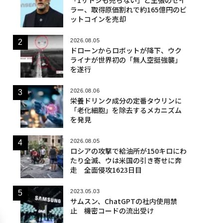
ラー、取得原価割れで約165億円のビ
ットコインを売却
2026.08.05
ドローンからロボットが降下、ウク
ライナが世界初の「無人空挺強襲」
を遂行
2026.08.06
栄養ドリンク成分の定番タウリンに
「老化細胞」を除去するメカニズム
を発見
2026.08.05
ロシアの攻撃で給油所が150キロにわ
たり全滅、ウは米国の引き寄せに奔
走 全面侵攻1623日目
2023.05.03
サムスン、ChatGPTの社内使用禁
止 機密コードの流出受け