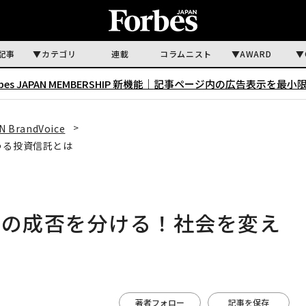
記事
カテゴリ
連載
コラムニスト
AWARD
rbes JAPAN MEMBERSHIP 新機能｜
記事ページ内の広告表示を最小
N BrandVoice
うる投資信託とは
資の成否を分ける！社会を変え
著者フォロー
記事を保存