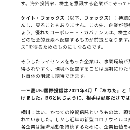
す。海外投資家、株主を意識する企業がこぞってE
ケイト・フォックス
（以下、
フォックス
）：持続
んし、戻ることもありません。この先、企業が競
ょう。優れたコーポレート・ガバナンスは、株主
どの社会的要素へ配慮するものが前提となります
ス”を得るためのものにもなるのです。
そうしたライセンスをもった企業は、事業環境が
得られやすく、環境へ配慮することは長期にわた
ト自体の削減も期待できます。
─三菱UFJ国際投信は2021年4月「『あなた
げました。BGと同じように、相手は顧客だけで
横川
：はい。かつての投資信託というものは、顧
れていました。しかし近年の新型コロナウイルス
各企業は経済活動を持続するために、企業価値を