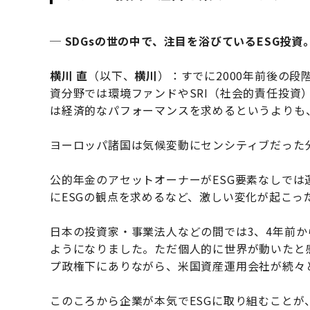
─ SDGsの世の中で、注目を浴びているESG投
横川 直
（以下、
横川
）：すでに2000年前後の
資分野では環境ファンドやSRI（社会的責任投資
は経済的なパフォーマンスを求めるというよりも
ヨーロッパ諸国は気候変動にセンシティブだった
公的年金のアセットオーナーがESG要素なしで
にESGの観点を求めるなど、激しい変化が起こっ
日本の投資家・事業法人などの間では3、4年前から
ようになりました。ただ個人的に世界が動いたと
プ政権下にありながら、米国資産運用会社が続々と
このころから企業が本気でESGに取り組むこと