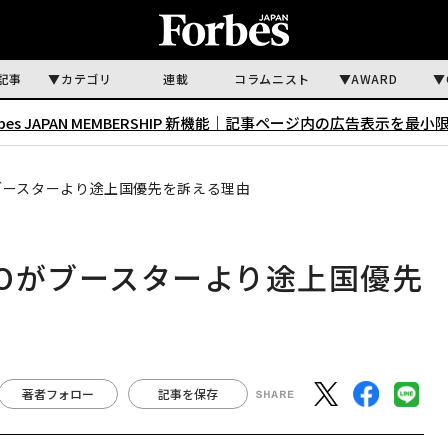
記事
カテゴリ
連載
コラムニスト
AWARD
rbes JAPAN MEMBERSHIP 新機能｜
記事ページ内の広告表示を最小
ブースターより途上国優先を訴える理由
Oがブースターより途上国優先
著者フォロー
記事を保存