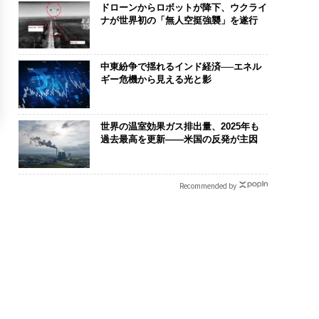
ドローンからロボットが降下、ウクライ
ナが世界初の「無人空挺強襲」を遂行
中東紛争で揺れるインド経済──エネル
ギー危機から見える光と影
世界の温室効果ガス排出量、2025年も
過去最高を更新——米国の反発が主因
Recommended by