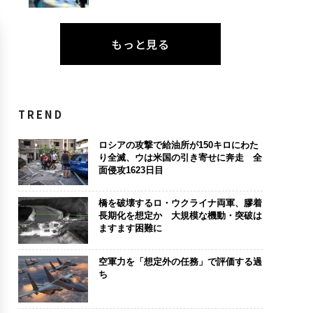
もっと見る
TREND
ロシアの攻撃で給油所が150キロにわた
り全滅、ウは米国の引き寄せに奔走 全
面侵攻1623日目
橋を破壊するロ・ウクライナ両軍、膠着
長期化を想定か 大規模な機動・突破は
ますます困難に
空軍力を「想定外の任務」で評価する過
ち