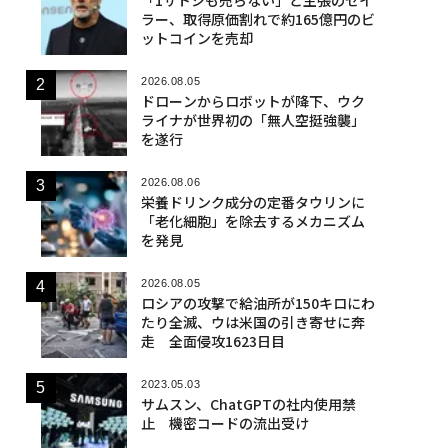
ラー、取得原価割れで約165億円のビ
ットコインを売却
2026.08.05
ドローンからロボットが降下、ウク
ライナが世界初の「無人空挺強襲」
を遂行
2026.08.06
栄養ドリンク成分の定番タウリンに
「老化細胞」を除去するメカニズム
を発見
2026.08.05
ロシアの攻撃で給油所が150キロにわ
たり全滅、ウは米国の引き寄せに奔
走 全面侵攻1623日目
2023.05.03
サムスン、ChatGPTの社内使用禁
止 機密コードの流出受け