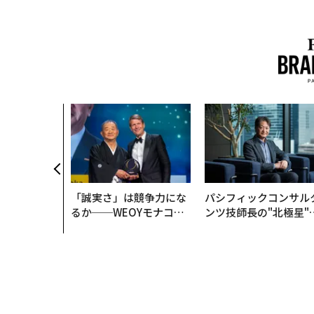
「誠実さ」は競争力にな
パシフィックコンサル
るか──WEOYモナコで
ンツ技師長の"北極星"
見た、くら寿司の経営哲
災害への無力感を乗り
学
え見つけた、防災一筋2
年の答え