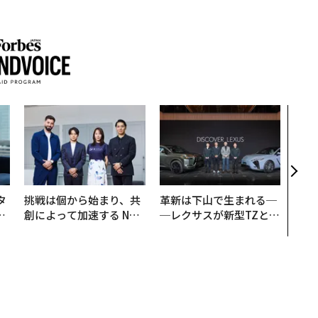
“泊
パシ
本の
編）
タ
挑戦は個から始まり、共
革新は下山で生まれる─
。
創によって加速する NOR
─レクサスが新型TZとE
越
QAIN JAPAN 特別座談会
Sに込めた「DISCOVE
0
R」の哲学