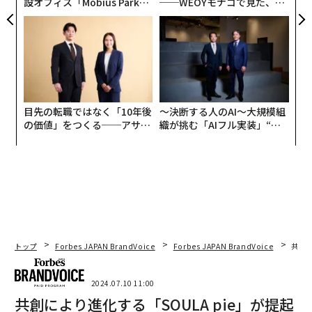
設オフィス「Mobius Park」
──WEOYモナコで見た、く
がオープン──タマディック
ら寿司の経営哲学
が健康経営を徹底する理由
目先の転職ではなく「10年後
〜決断する人のAI〜大規模組
の価値」をつくる──アサイ
織が挑む「AIフル実装」“使
ンの長期伴走型支援とは
う”企業から“動く”企業へ【N
TTドコモビジネス×PwC】
トップ
Forbes JAPAN BrandVoice
Forbes JAPAN BrandVoice
共創に
2024.07.10 11:00
共創により進化する「SOULA pie」が提起