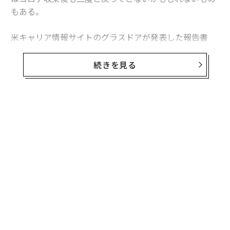
もある。
米キャリア情報サイトのグラスドアが発表した報告書
「Workplace Trends 2021（職場のトレンド 2021）」
によると、緊急性がなく、コロナ収束後まで延期できる
続きを見る
選択的医療分野での求人広告は激減。最も影響を受けた
職業は聴覚専門医（オーディオロジスト）で、グラスド
ア上の求人は70％減った。
無料のメールマガジンに登録
米国聴覚学会（AAA）のアンジェラ・シュープ会長は、
無料登録
聴覚専門医が長期の一時帰休を言い渡されたり、開業し
ていたクリニックを閉じて早期引退したりしたとの話を
聞いているという。また、聴覚学の分野で就職活動をし
ている大学新卒者の多くは、大きな施設では採用を行な
っていないと告げられているとのことだ。
A
顧客