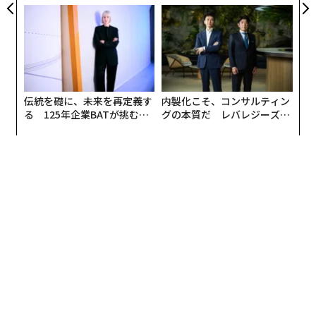
PAN 特別座談会
がオープン──タマディック
が健康経営を徹底する理由
伝統を礎に、未来を再定義す
内製化こそ、コンサルティン
る 125年企業BATが挑むス
グの本質だ レバレジーズが
モークレスな未来
実践する、次世代ファームの
全貌