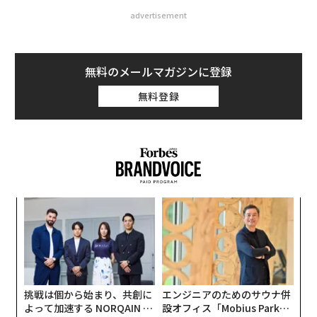
advertisement
無料のメールマガジンに登録
無料登録
「
左右
T
A
日
顧客
pa
な
挑戦は個から始まり、共創に
エンジニアのためのサウナ併
よって加速する NORQAIN JA
設オフィス「Mobius Park」