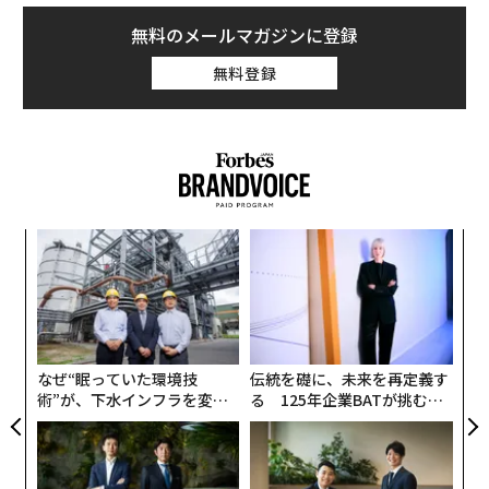
pa
革
な
ク
た「
なぜ“眠っていた環境技
伝統を礎に、未来を再定義す
術”が、下水インフラを変え
る 125年企業BATが挑むス
たのか──産総研×月島JFE
モークレスな未来
アクアソリューションの10年
内製化こそ、コンサルティン
「コンディション」が成果を
グの本質だ レバレジーズが
左右する――「BAKUNE」のTEN
実践する、次世代ファームの
TIALが支える「挑戦者の明
全貌
日」