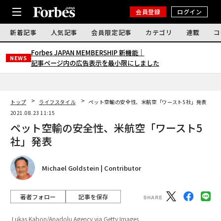
会員登録
ログイン
新着記事
人気記事
会員限定記事
カテゴリ
連載
コ
Forbes JAPAN MEMBERSHIP 新機能｜
NEWS
記事ページ内の広告表示を最小限にしました
トップ
ライフスタイル
ペット空輸の安全性、米航空「ワースト5社」発表
2021.08.23 11:15
ペット空輸の安全性、米航空「ワースト5
社」発表
Michael Goldstein | Contributor
著者フォロー
記事を保存
Lukas Kabon/Anadolu Agency via Getty Images