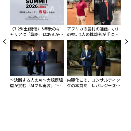
個
な
ェ
術
た
ア
〈7.25(土)開催〉5年後のキ
アフリカの農村の通信、小1
ャリアに「戦略」はあるか。
の壁。2人の挑戦者が手にし
トップエグゼクティブのキャ
た「次なる武器」
リアに触れる1日│CAREER S
UMMIT 2026
〜決断する人のAI〜大規模組
内製化こそ、コンサルティン
織が挑む「AIフル実装」“使
グの本質だ レバレジーズが
う”企業から“動く”企業へ【N
実践する、次世代ファームの
TTドコモビジネス×PwC】
全貌