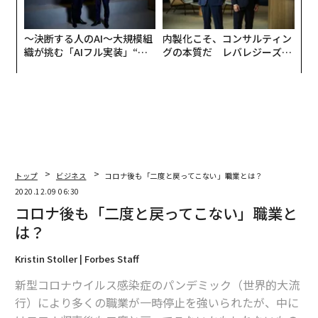
〜決断する人のAI〜大規模組
内製化こそ、コンサルティン
織が挑む「AIフル実装」“使
グの本質だ レバレジーズが
う”企業から“動く”企業へ【N
実践する、次世代ファームの
TTドコモビジネス×PwC】
全貌
トップ
ビジネス
コロナ後も「二度と戻ってこない」職業とは？
2020.12.09 06:30
コロナ後も「二度と戻ってこない」職業と
は？
Kristin Stoller | Forbes Staff
新型コロナウイルス感染症のパンデミック（世界的大流
行）により多くの職業が一時停止を強いられたが、中に