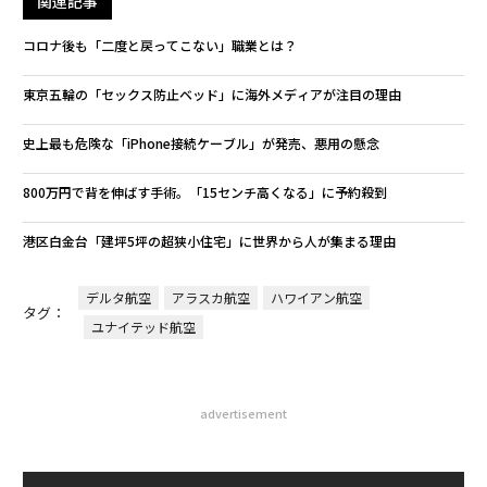
関連記事
コロナ後も「二度と戻ってこない」職業とは？
東京五輪の「セックス防止ベッド」に海外メディアが注目の理由
史上最も危険な「iPhone接続ケーブル」が発売、悪用の懸念
800万円で背を伸ばす手術。「15センチ高くなる」に予約殺到
港区白金台「建坪5坪の超狭小住宅」に世界から人が集まる理由
デルタ航空
アラスカ航空
ハワイアン航空
タグ：
ユナイテッド航空
advertisement