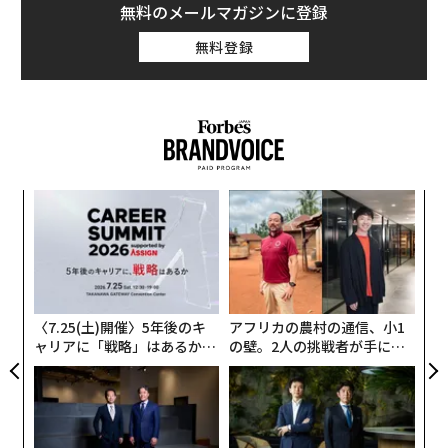
無料のメールマガジンに登録
無料登録
〜
金
個
な
ェ
術
た
ア
〈7.25(土)開催〉5年後のキ
アフリカの農村の通信、小1
ャリアに「戦略」はあるか。
の壁。2人の挑戦者が手にし
トップエグゼクティブのキャ
た「次なる武器」
リアに触れる1日│CAREER S
UMMIT 2026