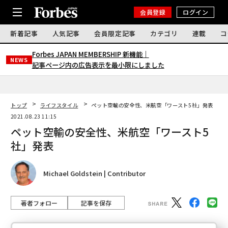
会員登録
ログイン
新着記事
人気記事
会員限定記事
カテゴリ
連載
コ
Forbes JAPAN MEMBERSHIP 新機能｜
NEWS
記事ページ内の広告表示を最小限にしました
トップ
ライフスタイル
ペット空輸の安全性、米航空「ワースト5社」発表
2021.08.23 11:15
ペット空輸の安全性、米航空「ワースト5
社」発表
Michael Goldstein | Contributor
著者フォロー
記事を保存