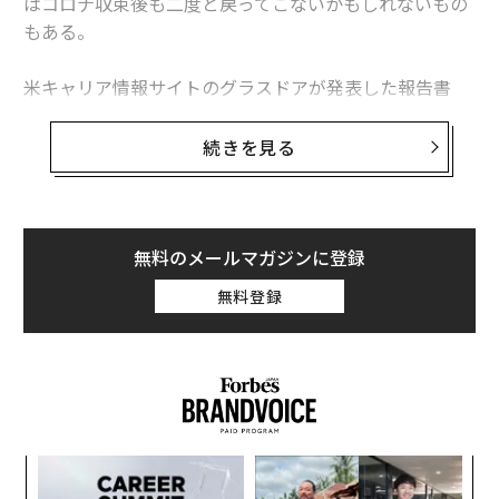
はコロナ収束後も二度と戻ってこないかもしれないもの
もある。
米キャリア情報サイトのグラスドアが発表した報告書
「Workplace Trends 2021（職場のトレンド 2021）」
によると、緊急性がなく、コロナ収束後まで延期できる
続きを見る
選択的医療分野での求人広告は激減。最も影響を受けた
職業は聴覚専門医（オーディオロジスト）で、グラスド
ア上の求人は70％減った。
無料のメールマガジンに登録
米国聴覚学会（AAA）のアンジェラ・シュープ会長は、
無料登録
聴覚専門医が長期の一時帰休を言い渡されたり、開業し
ていたクリニックを閉じて早期引退したりしたとの話を
聞いているという。また、聴覚学の分野で就職活動をし
ている大学新卒者の多くは、大きな施設では採用を行な
っていないと告げられているとのことだ。
〜
金