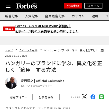
会員登録
ログイン
新着記事
人気記事
会員限定記事
カテゴリ
連載
コ
Forbes JAPAN MEMBERSHIP 新機能｜
NEWS
記事ページ内の広告表示を最小限にしました
トップ
ライフスタイル
ハンガリーのブランドに学ぶ、異文化を正しく「適用」
2021.08.19 08:00
ハンガリーのブランドに学ぶ、異文化を正
しく「適用」する方法
安西洋之 | Official Columnist
ビジネス＋文化のデザイナー
著者フォロー
記事を保存
ブダペストにあるナヌーシュカ本店（Nanushka）