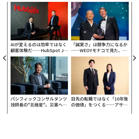
ィン
“
ズが
シ
ムの
グ
エ
設オ
が
が
AIが変えるのは効率ではなく
「誠実さ」は競争力になるか
顧客体験だ──HubSpot Ja
──WEOYモナコで見た、く
panが語る「Grow Better」
ら寿司の経営哲学
な組織のつくり方
パシフィックコンサルタンツ
目先の転職ではなく「10年後
技師長の"北極星"。災害への
の価値」をつくる──アサイ
無力感を乗り越え見つけた、
ンの長期伴走型支援とは
防災一筋20年の答え