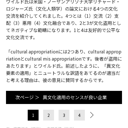
ワイルド氏は米国・ノーザンアリゾナ大学リチャード・
ロジャーズ氏（文化人類学）の論文における4つの文化
交流を紹介してくれました。4つとは（1）交流（2）支
配（3）悪用（4）文化融合であり、2と3が文化盗用とし
てネガティブな範疇になります。1と4は友好的で公平な
文化交流です。
「cultural appropriationには2つあり、cultural approp
riationとcultural mis appropriationです。後者が盗用に
あたります」とワイルド氏。前述したように、「異文化
要素の適用」とニュートラルな訳語をあてるのが適当だ
と考える理由は、彼の意見に賛同するからです。
次ページ ＞
異文化適用のセンスが良い企業
1
2
3
4