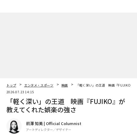
トップ
エンタメ・スポーツ
映画
「軽く深い」の王道 映画『FUJIKO』
2026.07.23 14:15
「軽く深い」の王道 映画『FUJIKO』が
教えてくれた娯楽の強さ
前澤 知美 | Official Columnist
アートディレクター／デザイナー
著者フォロー
記事を保存
『FUJIKO』全国公開中 Atemo (c) 2026 FUJIKO Film Partners
全ての画像を見る
先日、イギリス留学時代に親しくしていた友人と約10年
ぶりに会いました。ロンドンを拠点にする映画監督の木