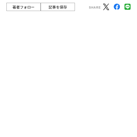
村太一さん（以降、太一さん）。彼の新作を見て久しぶ
りに連絡すると、ちょうど映画のプロモーションで来日
していた彼は即返事をくれました。
advertisement
映画『FUJIKO』は、太一さんのお母様の人生を元にし
た作品で、彼の長編2作目になります。舞台は1970～80
年代の静岡。急速な変化に揺れる時代にシングルマザー
となった主人公・富士子が、固定観念や社会の規範に抗
いながら、自分らしく生きる姿を描いています。今年4
月末、イタリア・ウディネで開催された第28回ウディ
ネ・ファーイースト映画祭で最高賞を含む2冠を達成
し、注目を集めました。10年前から「映画で世界を取
る」と宣言していた太一さん。有言実行を心から嬉しく
思いました。