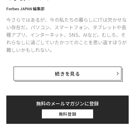
Forbes JAPAN 編集部
今さらではあるが、今の私たちの暮らしにITは欠かせな
い存在だ。パソコン、スマートフォン、タブレットや各
種アプリ、インターネット、SNS、AIなど。むしろ、そ
れらなしに過ごしていたかつてのことを思い返すほうが
難しいかもしれない。
では、子どもたちの学びの場である学校はどうだろう
か。
続きを見る
昨年はコロナ感染拡大防止のため、学校が3カ月近く休
みとなった。この間、早々にオンライン授業を取り入れ
たところもあれば、家庭の自主性に任せたところ、プリ
無料のメールマガジンに登録
ントを発送するなどアナログ式を採用するところもあ
無料登録
り、対応はまさに万別。期せずして学校のITリテラシー
が問われる形にもなった。