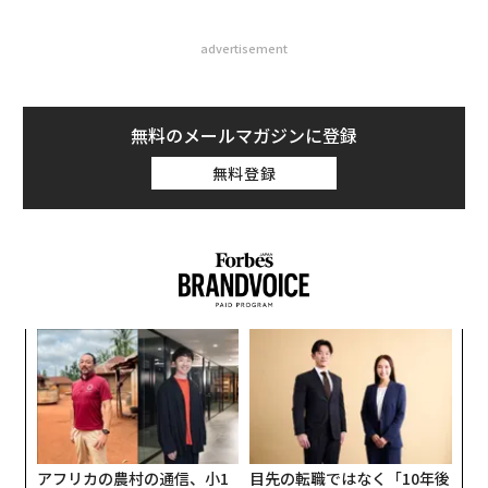
advertisement
無料のメールマガジンに登録
無料登録
パ
技
無
A
防
顧客
pa
な
アフリカの農村の通信、小1
目先の転職ではなく「10年後