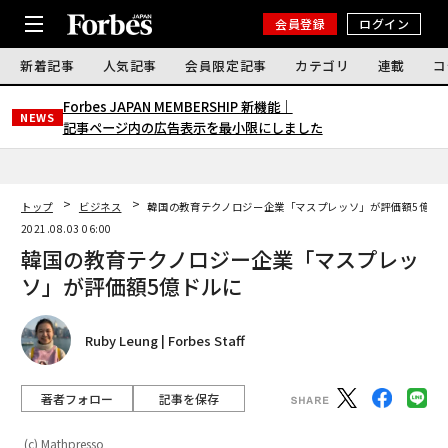
会員登録
ログイン
新着記事
人気記事
会員限定記事
カテゴリ
連載
コ
Forbes JAPAN MEMBERSHIP 新機能｜
NEWS
記事ページ内の広告表示を最小限にしました
トップ
ビジネス
韓国の教育テクノロジー企業「マスプレッソ」が評価額5億ド
2021.08.03 06:00
韓国の教育テクノロジー企業「マスプレッ
ソ」が評価額5億ドルに
Ruby Leung | Forbes Staff
著者フォロー
記事を保存
(c) Mathpresso