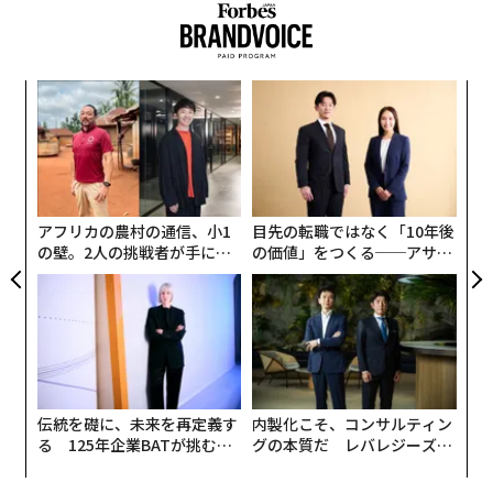
朝日新聞の記事によれば、昨年度、首都圏の有名私立、
国立小学校の応募者数は前年より1割近く増加したとい
う。緊急事態宣言で休校中、対応に後れを取った公立小
パ
学校の教育に不安を覚えた親たちが、安心できる教育環
技
境を求めて、新たに小学校受験を考えたためだと考えら
無
A
れる。
防
顧客
pa
ところで、日本全体を見たとき、学校はどのくらいIT化
な
アフリカの農村の通信、小1
目先の転職ではなく「10年後
が進んでいるのだろうか？
の壁。2人の挑戦者が手にし
の価値」をつくる──アサイ
た「次なる武器」
ンの長期伴走型支援とは
今、学校教育では「ICT教育」が進められているとい
う。ICTとは「Information and Communication Techn
ology（情報通信技術）」の略。ICT教育では、これまで
アナログで行なわれてきたものにパソコン、タブレッ
ト、スマートフォンなどのデジタル機器やIT技術を取り
伝統を礎に、未来を再定義す
内製化こそ、コンサルティン
入れていくという。学校のICT化の現状や今後につい
る 125年企業BATが挑むス
グの本質だ レバレジーズが
て、元文部科学省事務次官で日本の教育の状況や内情に
モークレスな未来
実践する、次世代ファームの
詳しい前川喜平氏に話を聞いた。
全貌