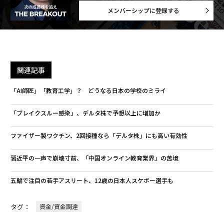
メンバーシップに登録する
関連記事
「AI師匠」「教育工学」？ どうなる日本の学校のミライ
「ブレイクスルー感染」、デルタ株で予想以上に増加か
ファイザー製ワクチン、2回接種なら「デルタ株」にも高い有効性
習近平の一声で崩壊寸前、「中国オンライン教育業界」の苦境
五輪で注目の若手アスリート、12歳の日本人スケボー選手も
タグ：
資金/資金調達