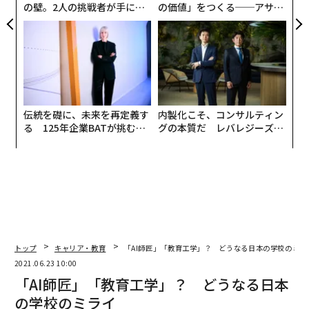
の壁。2人の挑戦者が手にし
の価値」をつくる──アサイ
た「次なる武器」
ンの長期伴走型支援とは
伝統を礎に、未来を再定義す
内製化こそ、コンサルティン
る 125年企業BATが挑むス
グの本質だ レバレジーズが
モークレスな未来
実践する、次世代ファームの
全貌
トップ
キャリア・教育
「AI師匠」「教育工学」？ どうなる日本の学校のミラ
2021.06.23 10:00
「AI師匠」「教育工学」？ どうなる日本
の学校のミライ