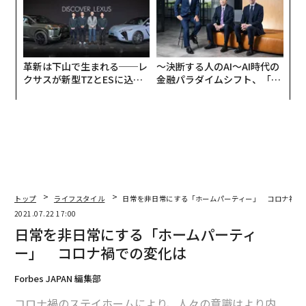
革新は下山で生まれる──レ
〜決断する人のAI〜AI時代の
クサスが新型TZとESに込め
金融パラダイムシフト、「超
た「DISCOVER」の哲学
個別化」の核心 【MUFG×ウ
ェルスナビ×PwC】
トップ
ライフスタイル
日常を非日常にする「ホームパーティー」 コロナ禍で
2021.07.22 17:00
日常を非日常にする「ホームパーティ
ー」 コロナ禍での変化は
Forbes JAPAN 編集部
コロナ禍のステイホームにより、人々の意識はより内