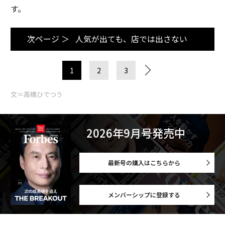
す。
次ページ ＞
人気が出ても、店では出さない
1
2
3
文＝高橋ひでつう
2026年9月号発売中
最新号の購入はこちらから
メンバーシップに登録する