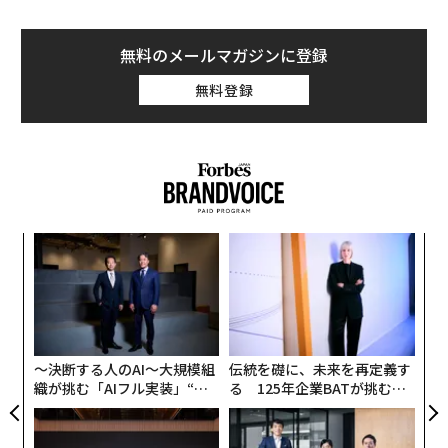
無料のメールマガジンに登録
無料登録
“
オ
ジ
エ
設オ
が
が
〜決断する人のAI〜大規模組
伝統を礎に、未来を再定義す
織が挑む「AIフル実装」“使
る 125年企業BATが挑むス
う”企業から“動く”企業へ【N
モークレスな未来
TTドコモビジネス×PwC】