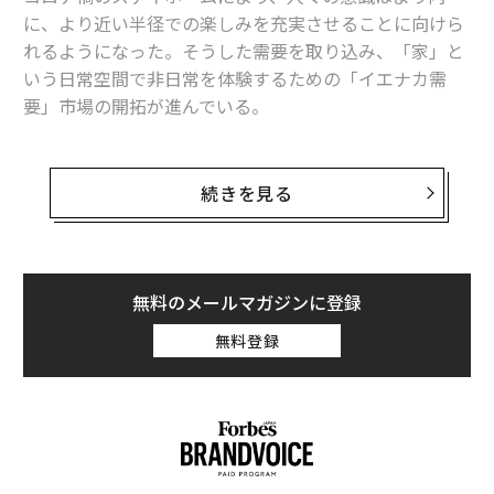
に、より近い半径での楽しみを充実させることに向けら
れるようになった。そうした需要を取り込み、「家」と
いう日常空間で非日常を体験するための「イエナカ需
要」市場の開拓が進んでいる。
日常の中の非日常、そのわかりやすいイベントは「ホー
ムパーティー」ではないだろうか。近年では顧客や企業
続きを見る
同士の接点を生む新たな場づくりとして、ホームパーテ
ィーを推進する団体も存在する。最新のホームパーティ
ー事情を紐解いて見えてくるものとは──。
無料のメールマガジンに登録
一般社団法人日本ホームパーティー協会会長で、ホーム
無料登録
パーティー研究家・ピクニック研究家として活動する高
橋ひでつうが、ホームパーティー関連市場の動向につい
て語る。
私はホームパーティー研究家やピクニック研究家とし