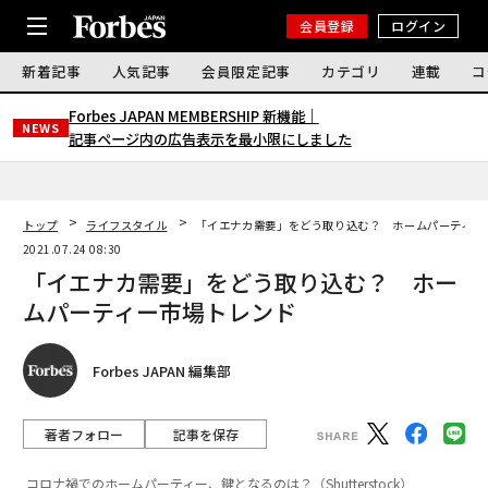
会員登録
ログイン
新着記事
人気記事
会員限定記事
カテゴリ
連載
コ
Forbes JAPAN MEMBERSHIP 新機能｜
NEWS
記事ページ内の広告表示を最小限にしました
トップ
ライフスタイル
「イエナカ需要」をどう取り込む？ ホームパーティー
2021.07.24 08:30
「イエナカ需要」をどう取り込む？ ホー
ムパーティー市場トレンド
Forbes JAPAN 編集部
著者フォロー
記事を保存
コロナ禍でのホームパーティー、鍵となるのは？（Shutterstock）