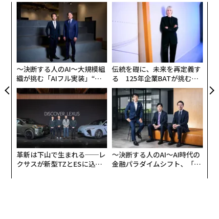
て、メディアでノウハウやトレンドについてお話させて
“
オ
頂いたり、関連商品の開発やマーケティングのコンサル
ジ
ティングを行なっています。本稿では前半と後半に分け
エ
設オ
て、コロナ禍での今後のホームパーティー文化や関連市
が
場の動向について、私のフィールドワークから得た知見
が
をお伝えします。
〜決断する人のAI〜大規模組
伝統を礎に、未来を再定義す
織が挑む「AIフル実装」“使
る 125年企業BATが挑むス
う”企業から“動く”企業へ【N
モークレスな未来
まず、ホームパーティーとはなんでしょうか？
TTドコモビジネス×PwC】
私はホームパーティーを「日常を非日常にすること」と
定義しています。
いつもより腕によりをかけた料理、話題のお店で購入し
革新は下山で生まれる──レ
〜決断する人のAI〜AI時代の
クサスが新型TZとESに込め
金融パラダイムシフト、「超
てきた美味しい食べ物や飲み物、素敵なテーブルスタイ
た「DISCOVER」の哲学
個別化」の核心 【MUFG×ウ
リングや室内装飾、ちょっとおめかしをしたパーティー
ェルスナビ×PwC】
ファッション……そんなゴージャス路線から、いわゆる
家飲みでも、お取り寄せを加えたり、夫婦二人の時間に
お気に入りのワインをプラスアルファしたり、友人と缶