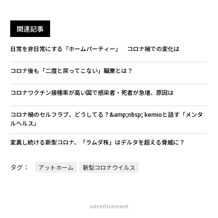
関連記事
日常を非日常にする「ホームパーティー」 コロナ禍での変化は
コロナ後も「二度と戻ってこない」職業とは？
コロナワクチン接種率が高い国で感染者・死者が急増、原因は
コロナ禍のセルフラブ、どうしてる？&amp;nbsp; kemioと話す「メンタ
ルヘルス」
変異し続ける新型コロナ、「ラムダ株」はデルタを超える脅威に？
タグ：
アットホーム
新型コロナウイルス
advertisement