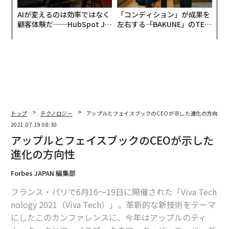
AIが変えるのは効率ではなく
「コンディション」が成果を
顧客体験だ──HubSpot Ja
左右する――「BAKUNE」のTEN
panが語る「Grow Better」
TIALが支える「挑戦者の明
な組織のつくり方
日」
トップ
テクノロジー
アップルとフェイスブックのCEOが示した進化の方向性
2021.07.19 08:30
アップルとフェイスブックのCEOが示した
進化の方向性
Forbes JAPAN 編集部
フランス・パリで6月16〜19日に開催された「Viva Tech
nology 2021（Viva Tech）」。革新的な新技術をテーマ
にしたこのカンファレンスに、今年はアップルのティ