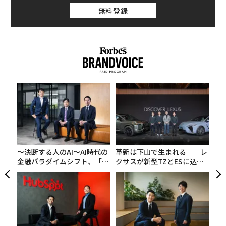
無料登録
〈7
ャ
ト
な
リア
術
UM
た
ア
〜決断する人のAI〜AI時代の
革新は下山で生まれる──レ
金融パラダイムシフト、「超
クサスが新型TZとESに込め
個別化」の核心 【MUFG×ウ
た「DISCOVER」の哲学
ェルスナビ×PwC】