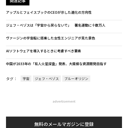
関連記事
アップルとフェイスブックのCEOが示した進化の方向性
ジェフ・ベゾスは「宇宙から戻らないで」 署名運動に十数万人
ヴァージンの宇宙船に搭乗した女性エンジニアが見た景色
AIソフトウェアを導入するときに考慮すべき要素
中国が2033年の「有人火星探査」発表、大規模な資源開発目指す
タグ：
宇宙
ジェフ・ベゾス
ブルーオリジン
advertisement
無料のメールマガジンに登録