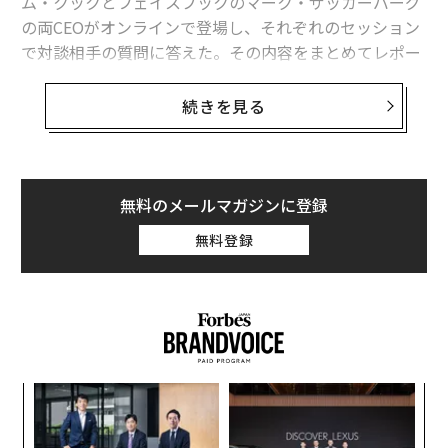
ム・クックとフェイスブックのマーク・ザッカーバーグ
の両CEOがオンラインで登場し、それぞれのセッション
で対談相手の質問に答えた。その内容をまとめてレポー
トする。
続きを見る
「Most」ではなく「Best」のアップル
無料のメールマガジンに登録
スティーブ・ジョブズの後継者という大きなプレッシャ
ーのもとでアップルのCEOに就任してから10年、60歳に
無料登録
なるティム・クックは、胸の前で両手を合わせる独特の
ポーズと穏やかな口調で、オンラインメディアであるBr
ut.のCEO、ギョーム・ラクロワ（Guillaume Lacroix）
と画面越しに対話した。
現在、欧州連合（EU）と米国の大手テック企業は、決し
〈7
て良好な関係とは言えない。EUは法人税、個人情報の扱
ャ
い、独占禁止法などについて厳しい目を光らせており、
ト