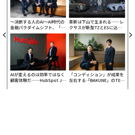
な
リア
その最新のターゲットが「GAFA（Google、Apple、Fac
術
UM
ebook、Amazon）」だからだ。
た
ア
〜決断する人のAI〜AI時代の
革新は下山で生まれる──レ
ラクロアが口にした「GAFA」という言葉について、「G
金融パラダイムシフト、「超
クサスが新型TZとESに込め
AFAとひとくくりにされるのは好きではない」とクック
個別化」の核心 【MUFG×ウ
た「DISCOVER」の哲学
ェルスナビ×PwC】
は言葉を返した。「4社は全く異なる企業で、ビジネス
モデルも異なるし、価値観も異なる」と付け加えた。
ではアップルはどんな企業だと考えているのか。クック
は「アップルはものづくりの企業だ」と言う。さらに次
AIが変えるのは効率ではなく
「コンディション」が成果を
のようにアップルの姿勢を表明した。
顧客体験だ──HubSpot Ja
左右する――「BAKUNE」のTEN
panが語る「Grow Better」
TIALが支える「挑戦者の明
な組織のつくり方
日」
「アップルはものづくりの企業だ。ハードウェア、ソフ
トウェア、サービスをつくっており、この3つが美しく、
シームレスに機能するようにしている。われわれのフォ
ーカスは、最も多い（most）製品ではなく、ベスト（b
est）な製品をつくることだ」