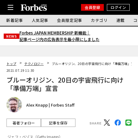
会員登録
ログイン
新着記事
人気記事
会員限定記事
カテゴリ
連載
コ
Forbes JAPAN MEMBERSHIP 新機能｜
NEWS
記事ページ内の広告表示を最小限にしました
トップ
テクノロジー
ブルーオリジン、20日の宇宙飛行に向け「準備万端」宣言
2021.07.19 11:30
ブルーオリジン、20日の宇宙飛行に向け
「準備万端」宣言
Alex Knapp | Forbes Staff
著者フォロー
記事を保存
ジェフ・ベゾス（Getty Images）