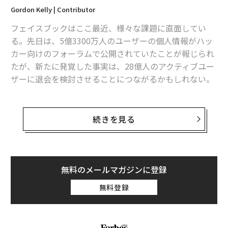
Gordon Kelly | Contributor
フェイスブックはここ最近、様々な課題に直面してい
る。先日は、5億3300万人のユーザーの個人情報がハッ
カー向けのフォーラムで公開されていたことが報じられ
たが、新たに発覚した事実は、28億人のアクティブユー
ザーに退会を検討させることにつながるかもしれない。
今回の情報は、米国の大学生と英国の著名メディアとい
う全く異なる2つの情報源からもたらされたものだが、
続きを見る
どちらも同社に対する信頼を大きく失墜させる可能性が
ある。
まず紹介したいのは、Zamaan Qureshiという名前の大
無料のメールマガジンに登録
学生によるツイッターの投稿だ。彼は先日、流出が報道
無料登録
されたデータに自分のものが含まれていることを知り、
フェイスブックのデータをダウンロードしてみたとい
う。