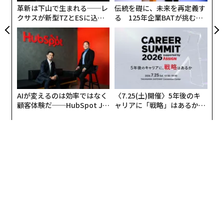
革新は下山で生まれる──レ
伝統を礎に、未来を再定義す
クサスが新型TZとESに込め
る 125年企業BATが挑むス
た「DISCOVER」の哲学
モークレスな未来
AIが変えるのは効率ではなく
〈7.25(土)開催〉5年後のキ
顧客体験だ──HubSpot Ja
ャリアに「戦略」はあるか。
panが語る「Grow Better」
トップエグゼクティブのキャ
な組織のつくり方
リアに触れる1日│CAREER S
UMMIT 2026