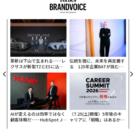
スパ
な
のラ
術
た
エ
ア
チ
ェ
革新は下山で生まれる──レ
伝統を礎に、未来を再定義す
クサスが新型TZとESに込め
る 125年企業BATが挑むス
た「DISCOVER」の哲学
モークレスな未来
AIが変えるのは効率ではなく
〈7.25(土)開催〉5年後のキ
顧客体験だ──HubSpot Ja
ャリアに「戦略」はあるか。
panが語る「Grow Better」
トップエグゼクティブのキャ
な組織のつくり方
リアに触れる1日│CAREER S