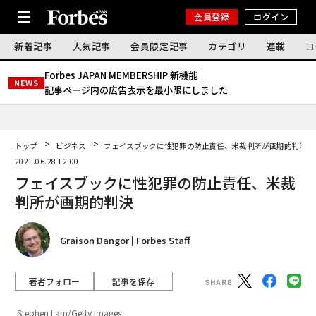
会員登録
ログイン
新着記事
人気記事
会員限定記事
カテゴリ
連載
コ
Forbes JAPAN MEMBERSHIP 新機能｜
NEWS
記事ページ内の広告表示を最小限にしました
トップ
ビジネス
フェイスブックに性犯罪の防止責任、米裁判所が画期的判決
2021.06.28 12:00
フェイスブックに性犯罪の防止責任、米裁
判所が画期的判決
Graison Dangor | Forbes Staff
著者フォロー
記事を保存
Stephen Lam/Getty Images