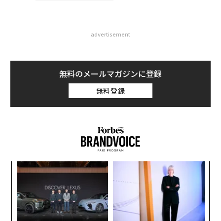
advertisement
無料のメールマガジンに登録
無料登録
スパ
な
のラ
術
た
エ
ア
チ
ェ