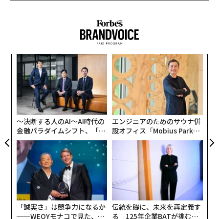
キ
パ
か。
技
キャ
無
挑
R S
防
よっ
PA
〜決断する人のAI〜AI時代の
エンジニアのためのサウナ併
金融パラダイムシフト、「超
設オフィス「Mobius Park」
個別化」の核心 【MUFG×ウ
がオープン──タマディック
ェルスナビ×PwC】
が健康経営を徹底する理由
「誠実さ」は競争力になるか
伝統を礎に、未来を再定義す
──WEOYモナコで見た、く
る 125年企業BATが挑むス