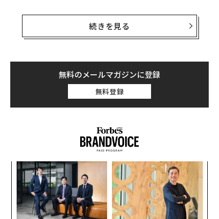
一つ確実なことは、LVMHは過去に買収したどの企業よ
り多額の資金を投じて傘下に収めたティファニーを、自
続きを見る
社のクラウン・ジュエル（重要な資産）にするつもりだ
ということだ。
LVMHのウォッチ＆ジュエリー部門は、ブルガリやタ
無料のメールマガジンに登録
グ・ホイヤー、ウブロ、ショーメといった印象的なブラ
無料登録
ンドからなる。だが、その売上高がLVMH全体に占める
割合はごくわずかだ。2020年にはさらに低下し、7.
5%（34億ユーロ、約4330億円）となっている。
キ
パ
か。
技
キャ
無
挑
R S
防
よっ
PA