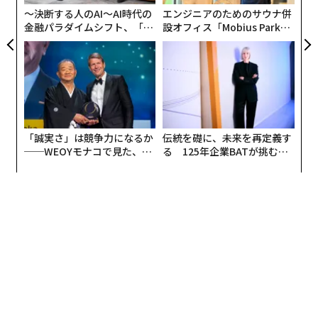
〜決断する人のAI〜AI時代の
エンジニアのためのサウナ併
金融パラダイムシフト、「超
設オフィス「Mobius Park」
個別化」の核心 【MUFG×ウ
がオープン──タマディック
ェルスナビ×PwC】
が健康経営を徹底する理由
「誠実さ」は競争力になるか
伝統を礎に、未来を再定義す
──WEOYモナコで見た、く
る 125年企業BATが挑むス
ら寿司の経営哲学
モークレスな未来