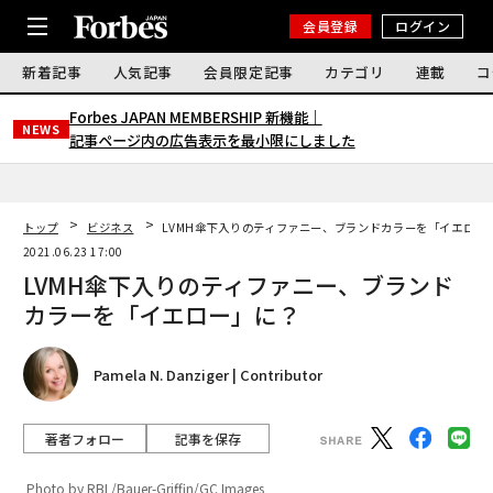
会員登録
ログイン
新着記事
人気記事
会員限定記事
カテゴリ
連載
コ
Forbes JAPAN MEMBERSHIP 新機能｜
NEWS
記事ページ内の広告表示を最小限にしました
トップ
ビジネス
LVMH傘下入りのティファニー、ブランドカラーを「イエロー
2021.06.23 17:00
LVMH傘下入りのティファニー、ブランド
カラーを「イエロー」に？
Pamela N. Danziger | Contributor
著者フォロー
記事を保存
Photo by RBL/Bauer-Griffin/GC Images