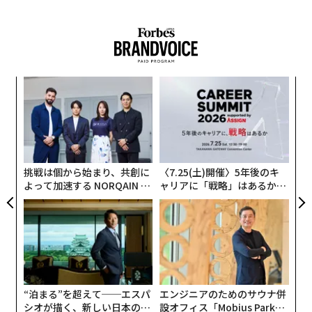
このあまりにもユニークな狭小住宅が出現する上では、
作家・角田光代氏邸などの建築でも知られる建築家で、
『
家づくりのつぼノート
』などの著書もある西久保毅人
氏と、建て主の飯島夫妻との出会いがあった。
目
この奇跡の家はどうやって建ったのか。
の
ン
“
「ブログを通して出会った」数字や性能ではない信頼関
オ
係
ジ
挑戦は個から始まり、共創に
〈7.25(土)開催〉5年後のキ
建て主の飯島氏はこう話す。
よって加速する NORQAIN JA
ャリアに「戦略」はあるか。
PAN 特別座談会
トップエグゼクティブのキャ
「これから家を建てる方たちにお伝えしてもいいかなと
リアに触れる1日│CAREER S
UMMIT 2026
思うのは、建築家を探す時、建築家のブログを見ること
は大事、ということです。私たちは西久保さんに会う
前、ブログを熟読して、『建て主同志の仲が異常にい
い』ことを知りました。家が建ってしまった後でも、建
“泊まる”を超えて──エスパ
エンジニアのためのサウナ併
築家を通じて建て主同士がつながって、ちょいちょい集
シオが描く、新しい日本のラ
設オフィス「Mobius Park」