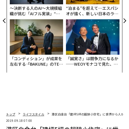
〜決断する人のAI〜大規模組
“泊まる”を超えて─エスパシ
織が挑む「AIフル実装」“使
オが描く、新しい日本のラグ
う”企業から“動く”企業へ【N
ジュアリー（中編）
TTドコモビジネス×PwC】
「コンディション」が成果を
「誠実さ」は競争力になるか
左右する――「BAKUNE」のTEN
──WEOYモナコで見た、く
TIALが支える「挑戦者の明
ら寿司の経営哲学
日」
トップ
ライフスタイル
港区白金台「建坪5坪の超狭小住宅」に世界から人が集
2019.09.18 07:00