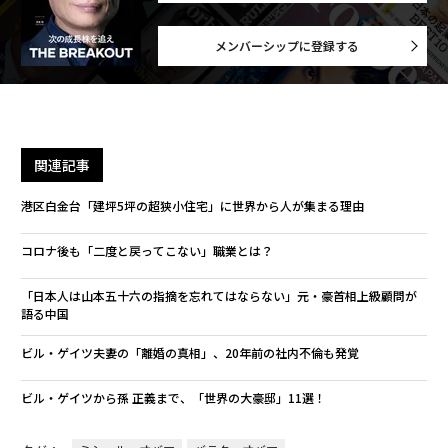
メンバーシップに登録する
関連記事
港区白金台「建坪5坪の超狭小住宅」に世界から人が集まる理由
コロナ後も「二度と戻ってこない」職業とは？
「日本人は山本五十六の指摘を忘れてはならない」元・豪首相上級顧問が
語る中国
ビル・ゲイツ夫妻の「離婚の真相」、20年前の社内不倫も発覚
ビル・ゲイツから孫 正義まで、「世界の大豪邸」11選！