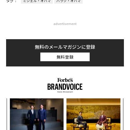
タグ：
ミシェル・オバマ
バラク・オバマ
advertisement
無料のメールマガジンに登録
無料登録
目
の
ン
ア
の
た