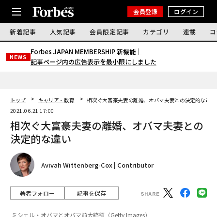
会員登録
ログイン
新着記事
人気記事
会員限定記事
カテゴリ
連載
コ
Forbes JAPAN MEMBERSHIP 新機能｜
NEWS
記事ページ内の広告表示を最小限にしました
トップ
キャリア・教育
相次ぐ大富豪夫妻の離婚、オバマ夫妻との決定的な違い
2021.06.21 17:00
相次ぐ大富豪夫妻の離婚、オバマ夫妻との
決定的な違い
Avivah Wittenberg-Cox | Contributor
著者フォロー
記事を保存
ミシェル・オバマとオバマ前大統領（Getty Images）