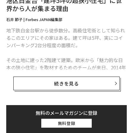
港区白金台「建坪5坪の超狭小住宅」に世
界から人が集まる理由
石井 節子 | Forbes JAPAN編集部
地下鉄白金台駅から徒歩数分。高級住宅街として知られ
るこのエリアにその家はある。建て坪は5坪、実にコイ
ンパーキング2台分程度の面積だ。
その土地に建った2階建て建築。欧米から「魅力的な日
本の狭小住宅」を取材するためのチームが来日、2014年
には「森をよけた住まい（飯島さんの家）」として「東
京建築士会住宅建築賞」を受賞、テレビ朝日の「渡辺篤
続きを見る
史の建もの探訪」でも取り上げられるなど、
建築好きの間では知る人ぞ知る家
だ。また、最近ではAir
bnbで「都心の森のタイニーハウス」として大人気で、
世界から旅行者が訪れている。まさに世界から注目を集
無料のメールマガジンに登録
める「デザイナーズ小屋」なのである。
無料登録