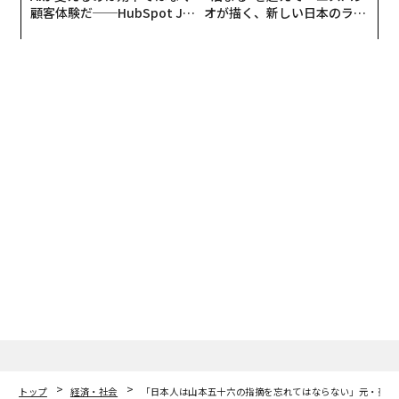
顧客体験だ──HubSpot Ja
オが描く、新しい日本のラグ
panが語る「Grow Better」
ジュアリー（中編）
な組織のつくり方
トップ
経済・社会
「日本人は山本五十六の指摘を忘れてはならない」元・豪首