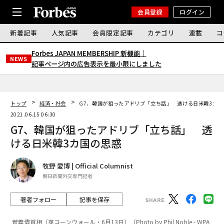
会員登録
ログイン
新着記事
人気記事
会員限定記事
カテゴリ
連載
コ
Forbes JAPAN MEMBERSHIP 新機能｜
NEWS
記事ページ内の広告表示を最小限にしました
トップ
経済・社会
G7、韓国が狙ったアドリブ「立ち話」 透ける日米韓3カ国
2021.06.15 06:30
G7、韓国が狙ったアドリブ「立ち話」 透
ける日米韓3カ国の思惑
牧野 愛博 | Official Columnist
朝日新聞外交専門記者
著者フォロー
記事を保存
菅義偉首相（英コーンウォール・6月13日）（Photo by Phil Noble - WPA