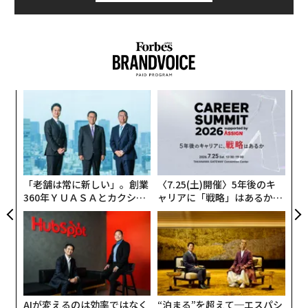
果を
な
EN
術
明
た
パ
ア
技
無
防
「老舗は常に新しい」。創業
〈7.25(土)開催〉5年後のキ
360年ＹＵＡＳＡとカクシン
ャリアに「戦略」はあるか。
CEO田尻望が語る、AIを超え
トップエグゼクティブのキャ
る人の価値
リアに触れる1日│CAREER S
UMMIT 2026
AIが変えるのは効率ではなく
“泊まる”を超えて─エスパシ