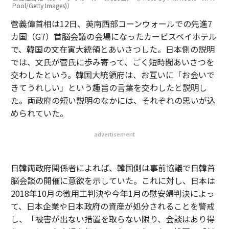
Pool/Getty Images)）
菅義偉首相は12日、英南西部コーンウォールでの先進7
カ国（G7）首脳会議の会場になったカービスベイホテル
で、韓国の文在寅大統領とあいさつした。日本側の説明
では、文氏が菅氏に歩み寄って、ごく短時間あいさつを
交わしたという。韓国大統領府は、お互いに「お会いで
きてうれしい」という趣旨の言葉を交わしたと説明し
た。両政府の短い説明のなかには、それぞれの思いが込
められていた。
advertisement
日韓両政府関係者によれば、韓国側は事前協議で日韓首
脳会談の開催に意欲を示していた。これに対し、日本は
2018年10月の徴用工判決や今年1月の慰安婦判決によっ
て、日本企業や日本政府の資産が処分されることを警戒
し、「被害が出ない措置を取らない限り、会談はあり得