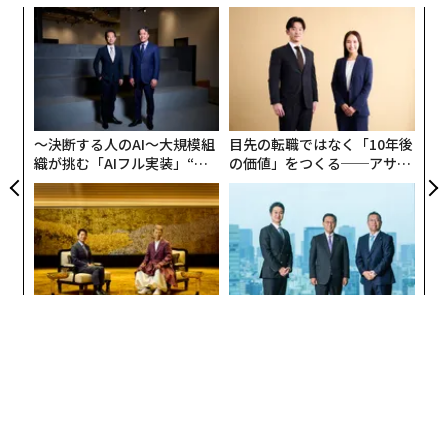
小1
な
にし
術
た
エ
ア
設オ
が
が
〜決断する人のAI〜大規模組
目先の転職ではなく「10年後
織が挑む「AIフル実装」“使
の価値」をつくる──アサイ
う”企業から“動く”企業へ【N
ンの長期伴走型支援とは
TTドコモビジネス×PwC】
“泊まる”を超えて─エスパシ
「老舗は常に新しい」。創業
オが描く、新しい日本のラグ
360年ＹＵＡＳＡとカクシン
ジュアリー（中編）
CEO田尻望が語る、AIを超え
る人の価値