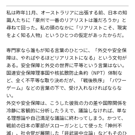
私は昨年11月、オーストラリアに出張する前、日本の知
識人たちに「豪州で一番のリアリストは誰だろうか」と
尋ねて回った。私の頭のなかに「リアリストこそ、現実
をよく知る人物」というひとつの仮定があったからだ。
専門家なら誰もが知る言葉のひとつに、「外交や安全保
障は、やればやるほどリアリストになる」という文句が
ある。安全保障と外交の世界に平等という言葉はない。
国連安全保障理事国や核拡散防止条約（NPT）体制な
ど、全く不平等な取り決めだが、「戦後秩序」「パワー
ゲーム」などの言葉の下で、受け入れなければならな
い。
外交や安全保障は、こうした彼我の力の差や国際関係を
冷静に客観的に分析したうえで、議論しなければ、単な
る理想論や自己満足な議論に終わってしまう。かつて、
戦前の日本の軍部がスローガンとして使った「神州不
滅」、社会党が展開した「非武装中立論」などもそのひ