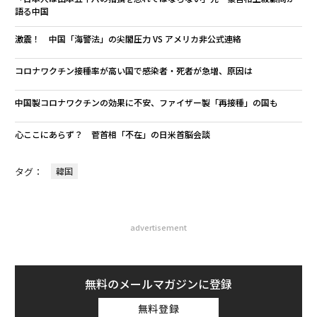
語る中国
激震！ 中国「海警法」の尖閣圧力 VS アメリカ非公式連絡
コロナワクチン接種率が高い国で感染者・死者が急増、原因は
中国製コロナワクチンの効果に不安、ファイザー製「再接種」の国も
心ここにあらず？ 菅首相「不在」の日米首脳会談
タグ：
韓国
advertisement
無料のメールマガジンに登録
無料登録