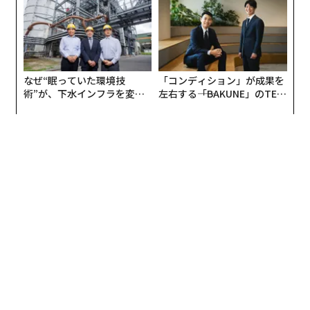
なぜ“眠っていた環境技
「コンディション」が成果を
術”が、下水インフラを変え
左右する――「BAKUNE」のTEN
たのか──産総研×月島JFE
TIALが支える「挑戦者の明
アクアソリューションの10年
日」