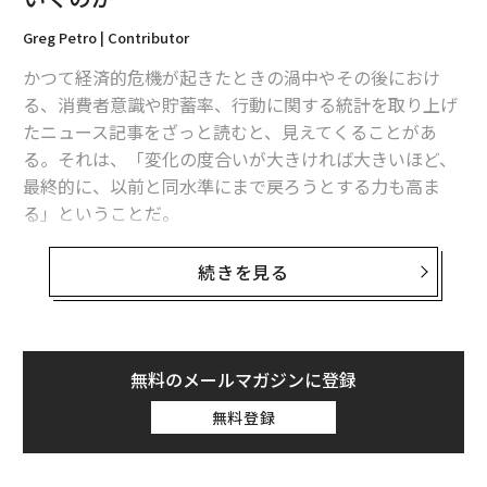
Greg Petro | Contributor
かつて経済的危機が起きたときの渦中やその後におけ
る、消費者意識や貯蓄率、行動に関する統計を取り上げ
たニュース記事をざっと読むと、見えてくることがあ
る。それは、「変化の度合いが大きければ大きいほど、
最終的に、以前と同水準にまで戻ろうとする力も高ま
る」ということだ。
経済予測の専門家たちの多くは、今後の消費行動に「輪
続きを見る
ゴム効果」が起きると予想している。つまり、新型コロ
ナウイルスの感染拡大で落ち込んだ経済が、今後は猛烈
な勢いで回復すると見ているのだ。こうした急回復の主
要な原動力になると見られるのが、一般家庭に貯め込ま
無料のメールマガジンに登録
れている「貯蓄」だ。米国の家計貯蓄率は現在、税引き
無料登録
後の手取り収入の20%を越えており、これは第二次世界
大戦以降では最高の水準だ。