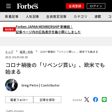
会員登録
ログイン
新着記事
人気記事
会員限定記事
カテゴリ
連載
コ
Forbes JAPAN MEMBERSHIP 新機能｜
NEWS
記事ページ内の広告表示を最小限にしました
トップ
経済・社会
コロナ禍後の「リベンジ買い」、欧米でも始まる
2021.06.05 08:30
コロナ禍後の「リベンジ買い」、欧米でも
始まる
Greg Petro | Contributor
著者フォロー
記事を保存
Getty Images