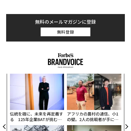
無料のメールマガジンに登録
無料登録
「
─
ら
“
オ
ジ
伝統を礎に、未来を再定義す
アフリカの農村の通信、小1
る 125年企業BATが挑むス
の壁。2人の挑戦者が手にし
モークレスな未来
た「次なる武器」