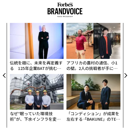
2020年第3四半期に関する連邦準備制度理事会（FRB）
の報告書によると、この時点で米国の家計が保有してい
た現金および現金同等物の金額は、パンデミックが発生
「
する直前と比べて、2.9兆ドル増加していた。しかもこの
─
数字には、2021年3月に支給が決まった給付金は含まれ
ら
“
ていない。
オ
ジ
伝統を礎に、未来を再定義す
アフリカの農村の通信、小1
る 125年企業BATが挑むス
の壁。2人の挑戦者が手にし
モークレスな未来
た「次なる武器」
なぜ“眠っていた環境技
「コンディション」が成果を
術”が、下水インフラを変え
左右する――「BAKUNE」のTEN
たのか──産総研×月島JFE
TIALが支える「挑戦者の明