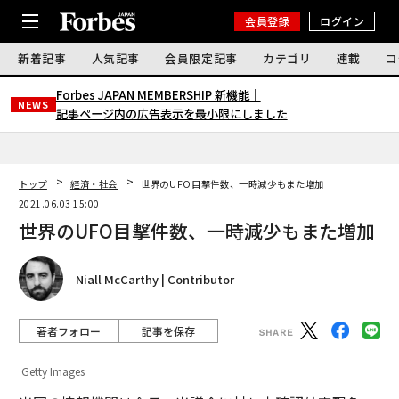
会員登録
ログイン
新着記事
人気記事
会員限定記事
カテゴリ
連載
コ
Forbes JAPAN MEMBERSHIP 新機能｜
NEWS
記事ページ内の広告表示を最小限にしました
トップ
経済・社会
世界のUFO目撃件数、一時減少もまた増加
2021.06.03 15:00
世界のUFO目撃件数、一時減少もまた増加
Niall McCarthy | Contributor
著者フォロー
記事を保存
Getty Images