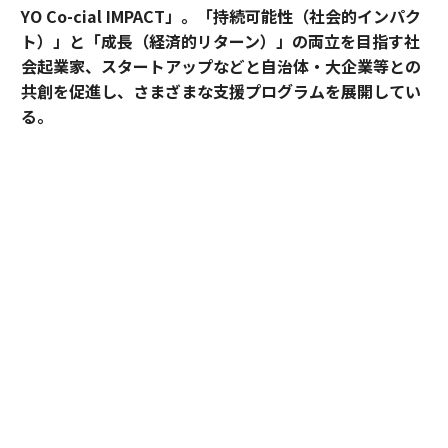
YO Co-cial IMPACT」。
「持続可能性（社会的インパク
ト）」と「成長（経済的リターン）」の両立を目指す社
会起業家、スタートアップなどと自治体・大企業等との
共創を促進し、さまざまな支援プログラムを展開してい
る。
2026年5月のデモデイでは、アクセラレーションプログ
ラムに参加したスタートアップ5社がピッチ大会形式で
成果を披露した。
最優秀賞に輝いたのは、アフリカ農村部の情報・金融格
差に挑むDots forの大場カルロス。優秀賞には、子供の
送迎と放課後の居場所を結ぶhabの豊田洋平が選ばれ
た。2人の起業家は、プログラムを通じて何を手にした
のか。
アフリカの農村に、通信と「繋ぐ手段」を届け