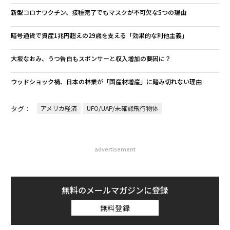
新型コロナワクチン、接種完了でもマスクが不可欠な5つの理由
暗号通貨で資産1兆円超えの29歳を支える「効果的な利他主義」
大坂なおみ、うつ告白もスポンサーと収入増加の要因に？
ウッドショック禍、日本の林業が「国産材増産」に踏み切れない理由
タグ：
アメリカ経済
UFO/UAP/未確認飛行物体
advertisement
無料のメールマガジンに登録
無料登録