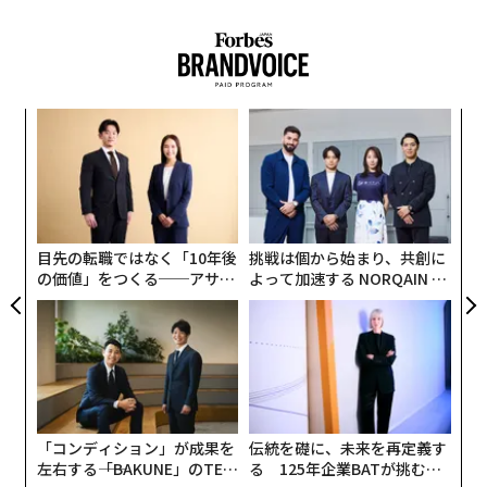
スパ
「
のラ
─
ら
ンツ
革
への
ク
た、
た「
目先の転職ではなく「10年後
挑戦は個から始まり、共創に
の価値」をつくる──アサイ
よって加速する NORQAIN JA
ンの長期伴走型支援とは
PAN 特別座談会
「コンディション」が成果を
伝統を礎に、未来を再定義す
左右する――「BAKUNE」のTEN
る 125年企業BATが挑むス