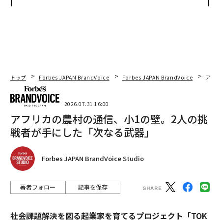
TIALが支える「挑戦者の明
モークレスな未来
日」
トップ
Forbes JAPAN BrandVoice
Forbes JAPAN BrandVoice
アフ
2026.07.31 16:00
アフリカの農村の通信、小1の壁。2人の挑
戦者が手にした「次なる武器」
Forbes JAPAN BrandVoice Studio
著者フォロー
記事を保存
社会課題解決を図る起業家を育てるプロジェクト「TOK