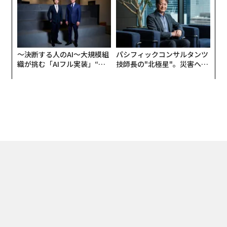
UMMIT 2026
〜決断する人のAI〜大規模組
パシフィックコンサルタンツ
織が挑む「AIフル実装」“使
技師長の"北極星"。災害への
う”企業から“動く”企業へ【N
無力感を乗り越え見つけた、
TTドコモビジネス×PwC】
防災一筋20年の答え
トップ
ライフスタイル
人気のマツダCX-5の強力なライバル「韓国車」と比較
2021.05.16 12:00
人気のマツダCX-5の強力なライバル「韓国
車」と比較した英国サイトの結果は？