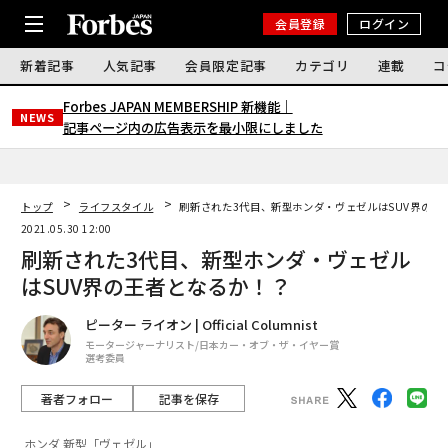
会員登録
ログイン
新着記事
人気記事
会員限定記事
カテゴリ
連載
コ
Forbes JAPAN MEMBERSHIP 新機能｜
NEWS
記事ページ内の広告表示を最小限にしました
トップ
ライフスタイル
刷新された3代目、新型ホンダ・ヴェゼルはSUV界の王
2021.05.30 12:00
刷新された3代目、新型ホンダ・ヴェゼル
はSUV界の王者となるか！？
ピーター ライオン | Official Columnist
モータージャーナリスト/日本カー・オブ・ザ・イヤー賞
選考委員
著者フォロー
記事を保存
ホンダ 新型「ヴェゼル」