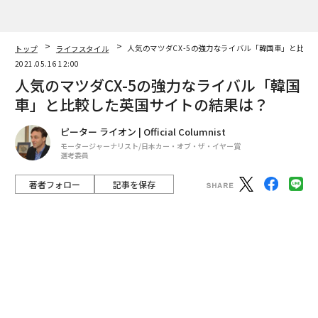
ピーター ライオン | Official Columnist
モータージャーナリスト/日本カー・オブ・ザ・イヤー賞
選考委員
著者フォロー
記事を保存
人気のCX-5をライバル車と比較した
自動車のジャーナリストとして海外に行ったのは、昨年
の2月が最後だ。よほどのことがない限り、往復2週間ず
つの自己隔離はありがたくないので、しばらくは国内待
機だ。
advertisement
人は動けないが、日本車は海を渡り、また海外で製造さ
れている。日本車がどれだけ高く評価されているかをお
伝えしようと思う。
今回は、マツダCX5にスポットを当てよう。イギリスの