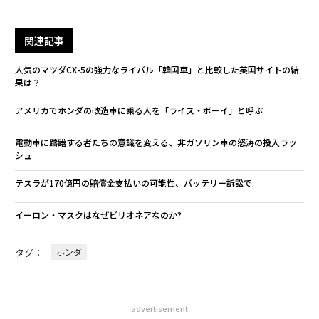
関連記事
人気のマツダCX-5の強力なライバル「韓国車」と比較した英国サイトの結
果は？
アメリカでホンダの改造車に乗る人を「ライス・ボーイ」と呼ぶ
電動車に躊躇する者たちの意識を変える、非ガソリン車の怒涛の投入ラッ
シュ
テスラが170億円の賠償金支払いの可能性、バッテリー訴訟で
イーロン・マスクはなぜビリオネアなのか?
タグ：
ホンダ
advertisement