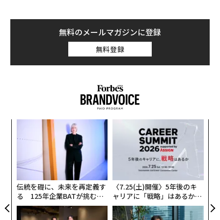
無料のメールマガジンに登録
無料登録
代の
内
「超
グ
×ウ
実
A
全
顧客
pa
な
伝統を礎に、未来を再定義す
〈7.25(土)開催〉5年後のキ
る 125年企業BATが挑むス
ャリアに「戦略」はあるか。
モークレスな未来
トップエグゼクティブのキャ
リアに触れる1日│CAREER S