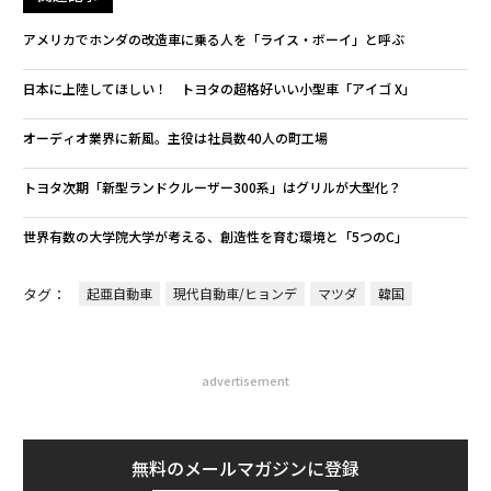
アメリカでホンダの改造車に乗る人を「ライス・ボーイ」と呼ぶ
日本に上陸してほしい！ トヨタの超格好いい小型車「アイゴ X」
オーディオ業界に新風。主役は社員数40人の町工場
トヨタ次期「新型ランドクルーザー300系」はグリルが大型化？
世界有数の大学院大学が考える、創造性を育む環境と「5つのC」
タグ：
起亜自動車
現代自動車/ヒョンデ
マツダ
韓国
advertisement
無料のメールマガジンに登録