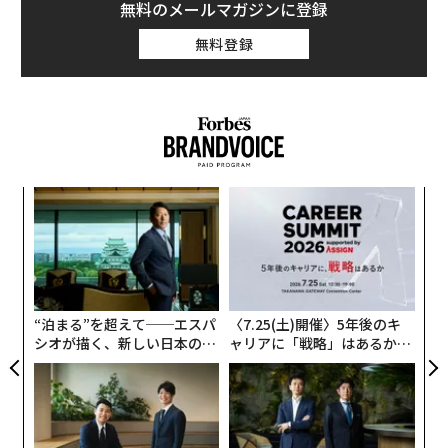
無料のメールマガジンに登録
無料登録
な
術
た
目
ア
の
ン
“泊まる”を超えて──エスパ
〈7.25(土)開催〉5年後のキ
シオが描く、新しい日本のラ
ャリアに「戦略」はあるか。
グジュアリー（前編）
トップエグゼクティブのキャ
リアに触れる1日│CAREER S
UMMIT 2026