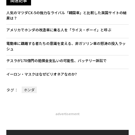
関連記事
人気のマツダCX-5の強力なライバル「韓国車」と比較した英国サイトの結
果は？
アメリカでホンダの改造車に乗る人を「ライス・ボーイ」と呼ぶ
電動車に躊躇する者たちの意識を変える、非ガソリン車の怒涛の投入ラッ
シュ
テスラが170億円の賠償金支払いの可能性、バッテリー訴訟で
イーロン・マスクはなぜビリオネアなのか?
タグ：
ホンダ
advertisement