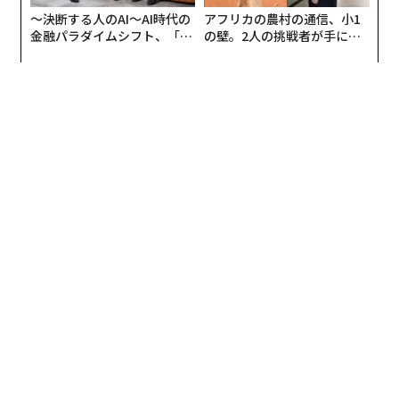
〜決断する人のAI〜AI時代の
アフリカの農村の通信、小1
金融パラダイムシフト、「超
の壁。2人の挑戦者が手にし
個別化」の核心 【MUFG×ウ
た「次なる武器」
ェルスナビ×PwC】