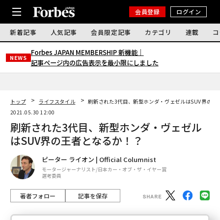
会員登録
ログイン
新着記事
人気記事
会員限定記事
カテゴリ
連載
コ
Forbes JAPAN MEMBERSHIP 新機能｜
NEWS
記事ページ内の広告表示を最小限にしました
トップ
ライフスタイル
刷新された3代目、新型ホンダ・ヴェゼルはSUV界の王
2021.05.30 12:00
刷新された3代目、新型ホンダ・ヴェゼル
はSUV界の王者となるか！？
ピーター ライオン | Official Columnist
モータージャーナリスト/日本カー・オブ・ザ・イヤー賞
選考委員
著者フォロー
記事を保存