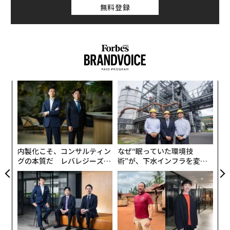
無料登録
〈7
ャ
ト
A
リア
顧客
UM
pa
な
内製化こそ、コンサルティン
なぜ“眠っていた環境技
グの本質だ レバレジーズが
術”が、下水インフラを変え
実践する、次世代ファームの
たのか──産総研×月島JFE
全貌
アクアソリューションの10年