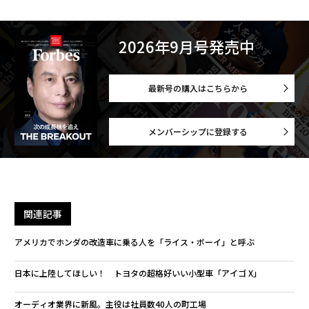
メンバーシップに登録する
関連記事
アメリカでホンダの改造車に乗る人を「ライス・ボーイ」と呼ぶ
日本に上陸してほしい！ トヨタの超格好いい小型車「アイゴ X」
オーディオ業界に新風。主役は社員数40人の町工場
トヨタ次期「新型ランドクルーザー300系」はグリルが大型化？
世界有数の大学院大学が考える、創造性を育む環境と「5つのC」
タグ：
起亜自動車
現代自動車/ヒョンデ
マツダ
韓国