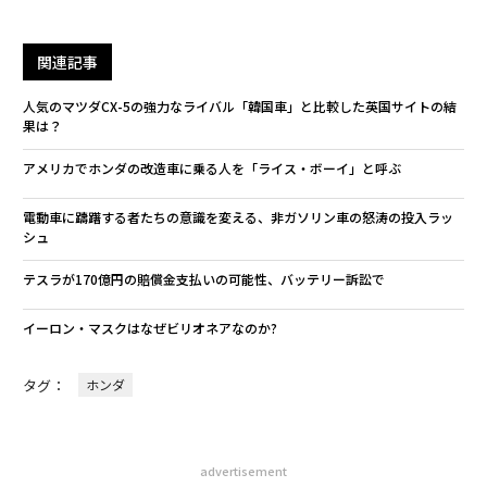
関連記事
人気のマツダCX-5の強力なライバル「韓国車」と比較した英国サイトの結
果は？
アメリカでホンダの改造車に乗る人を「ライス・ボーイ」と呼ぶ
電動車に躊躇する者たちの意識を変える、非ガソリン車の怒涛の投入ラッ
シュ
テスラが170億円の賠償金支払いの可能性、バッテリー訴訟で
イーロン・マスクはなぜビリオネアなのか?
タグ：
ホンダ
advertisement