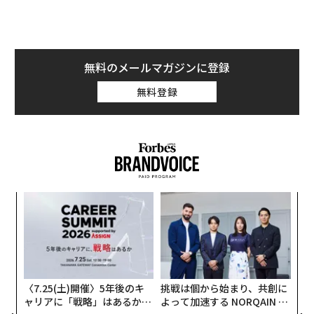
トップエグゼクティブのキャ
PAN 特別座談会
リアに触れる1日│CAREER S
UMMIT 2026
内製化こそ、コンサルティン
“泊まる”を超えて──エスパ
グの本質だ レバレジーズが
シオが描く、新しい日本のラ
実践する、次世代ファームの
グジュアリー（前編）
全貌