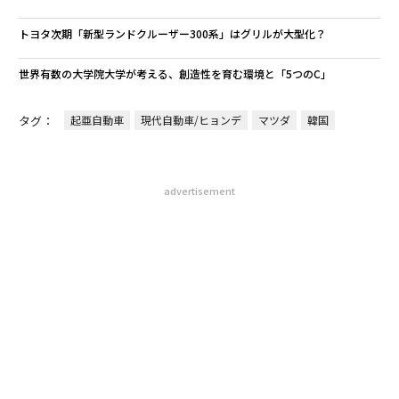
advertisement
無料のメールマガジンに登録
無料登録
A
顧客
pa
「
な
3
C
る
〈7.25(土)開催〉5年後のキ
挑戦は個から始まり、共創に
ャリアに「戦略」はあるか。
よって加速する NORQAIN JA