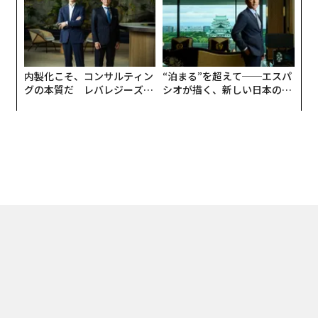
UMMIT 2026
内製化こそ、コンサルティン
“泊まる”を超えて──エスパ
グの本質だ レバレジーズが
シオが描く、新しい日本のラ
実践する、次世代ファームの
グジュアリー（前編）
全貌
トップ
ライフスタイル
人気のマツダCX-5の強力なライバル「韓国車」と比較
2021.05.16 12:00
人気のマツダCX-5の強力なライバル「韓国
車」と比較した英国サイトの結果は？