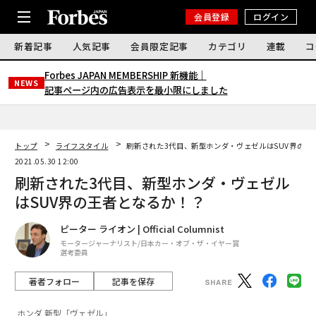
会員登録
ログイン
新着記事
人気記事
会員限定記事
カテゴリ
連載
コ
Forbes JAPAN MEMBERSHIP 新機能｜
NEWS
記事ページ内の広告表示を最小限にしました
トップ
ライフスタイル
刷新された3代目、新型ホンダ・ヴェゼルはSUV界の王
2021.05.30 12:00
刷新された3代目、新型ホンダ・ヴェゼル
はSUV界の王者となるか！？
ピーター ライオン | Official Columnist
モータージャーナリスト/日本カー・オブ・ザ・イヤー賞
選考委員
著者フォロー
記事を保存
ホンダ 新型「ヴェゼル」