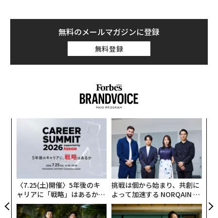
無料のメールマガジンに登録
無料登録
A
顧客
pa
「
な
3
C
る
〈7.25(土)開催〉5年後のキ
挑戦は個から始まり、共創に
ャリアに「戦略」はあるか。
よって加速する NORQAIN JA
トップエグゼクティブのキャ
PAN 特別座談会
リアに触れる1日│CAREER S