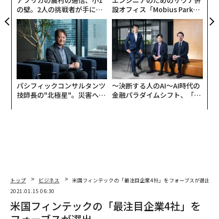
の壁。2人の挑戦者が手にし
設オフィス「Mobius Park」
た「次なる武器」
がオープン──タマディック
が健康経営を徹底する理由
パシフィックコンサルタンツ
〜決断する人のAI〜AI時代の
技師長の"北極星"。災害への
金融パラダイムシフト、「超
無力感を乗り越え見つけた、
個別化」の核心 【MUFG×ウ
防災一筋20年の答え
ェルスナビ×PwC】
トップ
ビジネス
米国フィンテックの「最注目企業4社」をフォーブスが選出
2021.01.15 06:30
米国フィンテックの「最注目企業4社」を