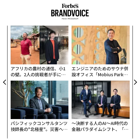
─レ
「
込め
─
ら
A
顧客
pa
な
アフリカの農村の通信、小1
エンジニアのためのサウナ併
の壁。2人の挑戦者が手にし
設オフィス「Mobius Park」
た「次なる武器」
がオープン──タマディック
が健康経営を徹底する理由
パシフィックコンサルタンツ
〜決断する人のAI〜AI時代の
技師長の"北極星"。災害への
金融パラダイムシフト、「超
無力感を乗り越え見つけた、
個別化」の核心 【MUFG×ウ