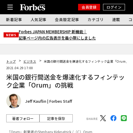
会員登録
ログイン
新着記事
人気記事
会員限定記事
カテゴリ
連載
コ
Forbes JAPAN MEMBERSHIP 新機能｜
NEWS
記事ページ内の広告表示を最小限にしました
トップ
ビジネス
米国の銀行間送金を爆速化するフィンテック企業「Orum」の
2021.04.29 17:00
米国の銀行間送金を爆速化するフィンテッ
ク企業「Orum」の挑戦
Jeff Kauflin | Forbes Staff
著者フォロー
記事を保存
「Orum」創業者のStephany Kirkpatrick /（C）Orum