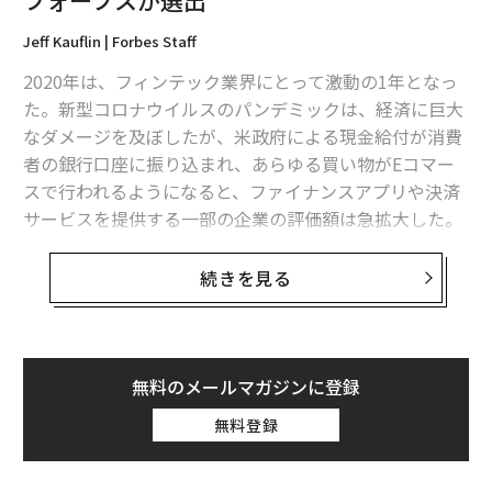
フォーブスが選出
Jeff Kauflin | Forbes Staff
2020年は、フィンテック業界にとって激動の1年となっ
た。新型コロナウイルスのパンデミックは、経済に巨大
なダメージを及ぼしたが、米政府による現金給付が消費
者の銀行口座に振り込まれ、あらゆる買い物がEコマー
スで行われるようになると、ファイナンスアプリや決済
サービスを提供する一部の企業の評価額は急拡大した。
デジタル銀行の「Chime」の評価額はこの半年間で3倍
続きを見る
に高まり、9月には145億ドルに達した。
フォーブスが今年、新たに立ち上げた「フィンテック・
アワード（Fintech Awards）」は、この1年間で最も傑
無料のメールマガジンに登録
出した成果をあげ、今後も社会に影響を与え続けること
無料登録
が期待されるフィンテック関連の企業や経営者たちを選
出するものだ。