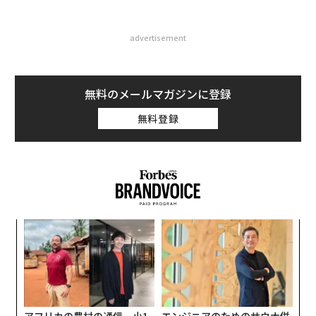
advertisement
無料のメールマガジンに登録
無料登録
─レ
「
込め
─
ら
A
顧客
pa
な
アフリカの農村の通信、小1
エンジニアのためのサウナ併